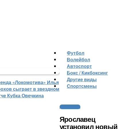
Футбол
Волейбол
Автоспорт
Бокс / Кикбоксинг
Другие виды
генда «Локомотива» Илья
Cпортсмены
рохов сыграет в звездном
тче Кубка Овечкина
Другие виды
Ярославец
установил новый