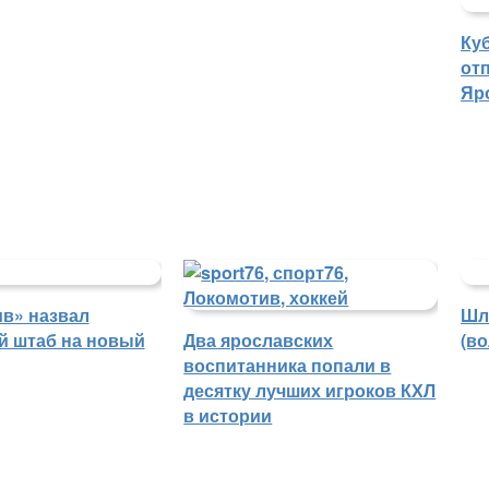
Ку
отп
Яр
в» назвал
Шл
й штаб на новый
Два ярославских
(в
воспитанника попали в
десятку лучших игроков КХЛ
в истории