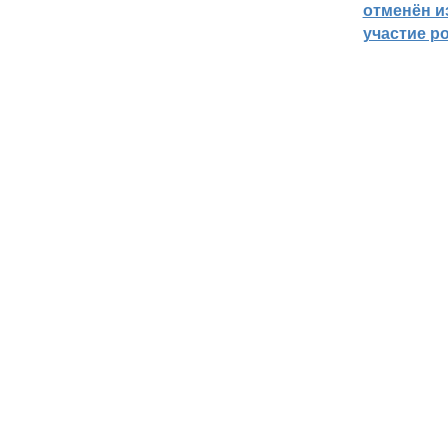
отменён из
участие р