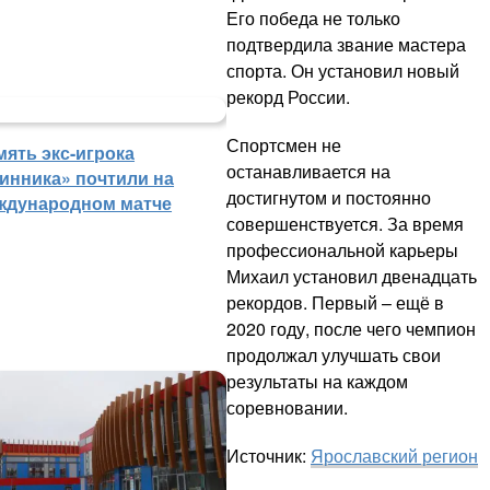
Его победа не только
подтвердила звание мастера
спорта. Он установил новый
рекорд России.
Спортсмен не
мять экс-игрока
останавливается на
инника» почтили на
достигнутом и постоянно
ждународном матче
совершенствуется. За время
профессиональной карьеры
Михаил установил двенадцать
рекордов. Первый – ещё в
2020 году, после чего чемпион
продолжал улучшать свои
результаты на каждом
соревновании.
Источник:
Ярославский регион