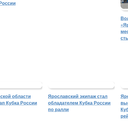
России
Во
«Я
ме
ст
ской области
Ярославский экипаж стал
Яр
ап Кубка России
обладателем Кубка России
вы
по ралли
Куб
ре