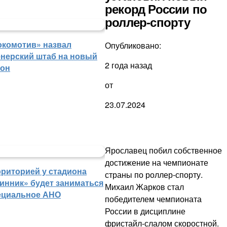
рекорд России по
роллер-спорту
окомотив» назвал
Опубликовано:
енерский штаб на новый
2 года назад
зон
от
23.07.2024
Ярославец побил собственное
достижение на чемпионате
рриторией у стадиона
страны по роллер-спорту.
инник» будет заниматься
Михаил Жарков стал
ециальное АНО
победителем чемпионата
России в дисциплине
фристайл-слалом скоростной.