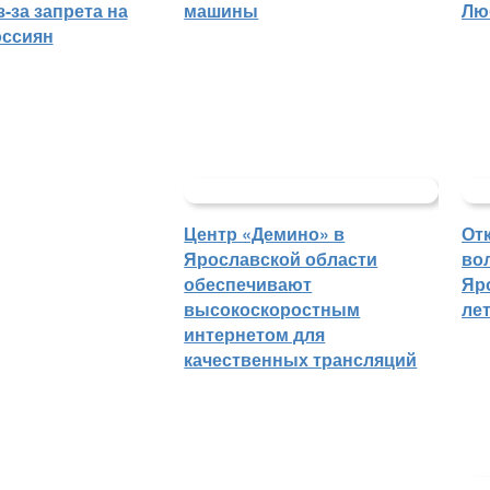
-за запрета на
машины
Лю
оссиян
Центр «Демино» в
От
Ярославской области
во
обеспечивают
Яр
высокоскоростным
ле
интернетом для
качественных трансляций