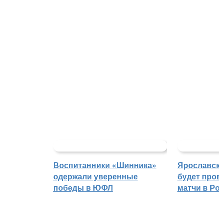
Воспитанники «Шинника»
Ярославс
одержали уверенные
будет про
победы в ЮФЛ
матчи в Р