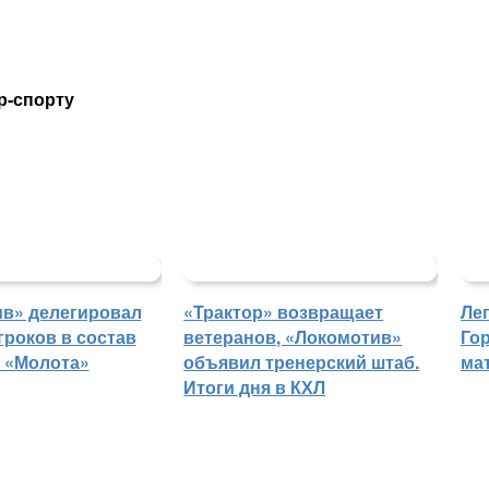
р-спорту
в» делегировал
«Трактор» возвращает
Ле
гроков в состав
ветеранов, «Локомотив»
Го
 «Молота»
объявил тренерский штаб.
ма
Итоги дня в КХЛ