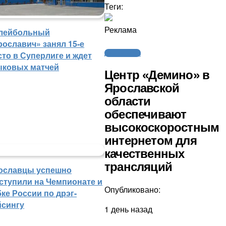
Теги:
Реклама
лейбольный
рославич» занял 15-е
Другие виды
сто в Суперлиге и ждет
ыковых матчей
Центр «Демино» в
Ярославской
области
обеспечивают
высокоскоростным
интернетом для
качественных
трансляций
ославцы успешно
ступили на Чемпионате и
Опубликовано:
ке России по дрэг-
йсингу
1 день назад