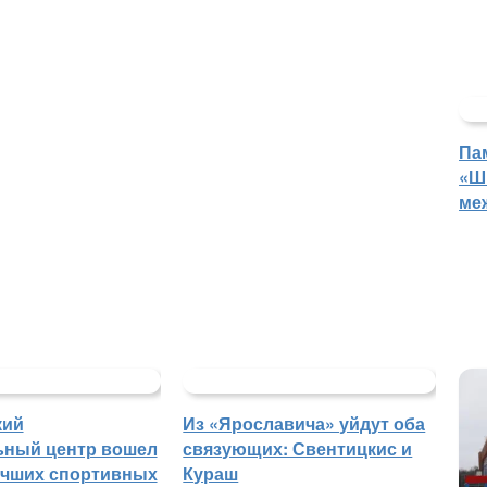
Па
«Ш
ме
кий
Из «Ярославича» уйдут оба
ьный центр вошел
связующих: Свентицкис и
учших спортивных
Кураш