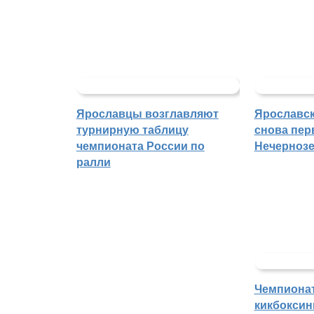
Ярославцы возглавляют
Ярославск
турнирную таблицу
снова пер
чемпионата России по
Нечерноз
ралли
Чемпиона
кикбоксин