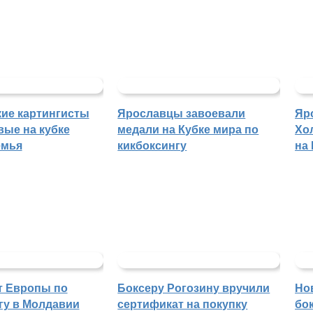
ие картингисты
Ярославцы завоевали
Яр
вые на кубке
медали на Кубке мира по
Хо
емья
кикбоксингу
на
т Европы по
Боксеру Рогозину вручили
Но
гу в Молдавии
сертификат на покупку
бо