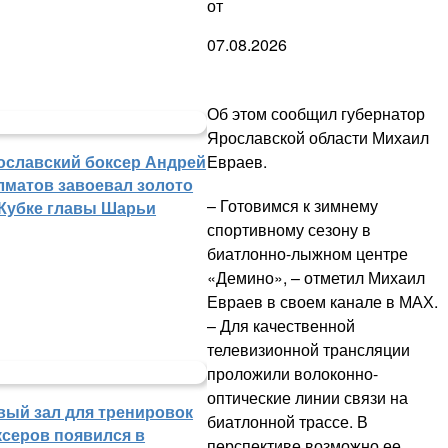
от
07.08.2026
Об этом сообщил губернатор
Ярославской области Михаил
Евраев.
ославский боксер Андрей
лматов завоевал золото
– Готовимся к зимнему
 Кубке главы Шарьи
спортивному сезону в
биатлонно-лыжном центре
«Демино», – отметил Михаил
Евраев в своем канале в МАХ.
– Для качественной
телевизионной трансляции
проложили волоконно-
оптические линии связи на
вый зал для тренировок
биатлонной трассе. В
ксеров появился в
перспективе возможно ее