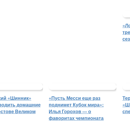
«Л
тр
се
кий «Шинник»
«Пусть Месси еще раз
Те
водить домашние
поднимет Кубок мира»:
«Ш
остове Великом
Илья Горохов — о
сп
фаворитах чемпионата