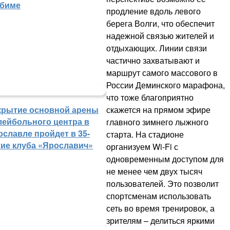
биме
продление вдоль левого
берега Волги, что обеспечит
надежной связью жителей и
отдыхающих. Линии связи
частично захватывают и
маршрут самого массового в
России Деминского марафона,
что тоже благоприятно
скажется на прямом эфире
крытие основной арены
лейбольного центра в
главного зимнего лыжного
ославле пройдет в 35-
старта. На стадионе
тие клуба «Ярославич»
организуем Wi-Fi с
одновременным доступом для
не менее чем двух тысяч
пользователей. Это позволит
спортсменам использовать
сеть во время тренировок, а
зрителям – делиться яркими