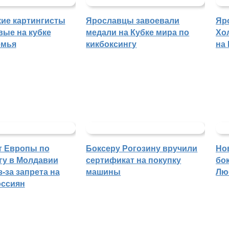
ие картингисты
Ярославцы завоевали
Яр
вые на кубке
медали на Кубке мира по
Хо
емья
кикбоксингу
на
т Европы по
Боксеру Рогозину вручили
Но
гу в Молдавии
сертификат на покупку
бо
-за запрета на
машины
Лю
оссиян