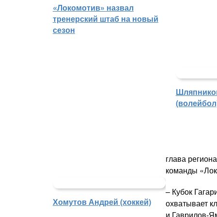
«Локомотив» назвал
тренерский штаб на новый
сезон
Шляпнико
(волейбол
глава регион
команды «Локо
– Кубок Гагар
Хомутов Андрей (хоккей)
охватывает кл
и Гаврилов-Ям