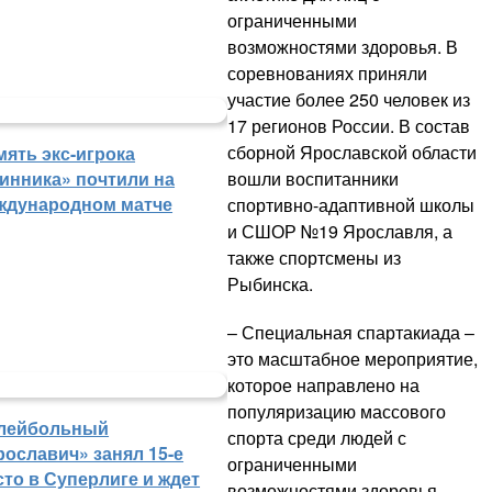
ограниченными
возможностями здоровья. В
соревнованиях приняли
участие более 250 человек из
17 регионов России. В состав
сборной Ярославской области
мять экс-игрока
вошли воспитанники
инника» почтили на
ждународном матче
спортивно-адаптивной школы
и СШОР №19 Ярославля, а
также спортсмены из
Рыбинска.
– Специальная спартакиада –
это масштабное мероприятие,
которое направлено на
популяризацию массового
лейбольный
спорта среди людей с
рославич» занял 15-е
ограниченными
сто в Суперлиге и ждет
возможностями здоровья.