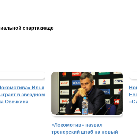
циальной спартакиаде
Локомотива» Илья
Но
ыграет в звездном
Ев
ка Овечкина
«С
«Локомотив» назвал
тренерский штаб на новый