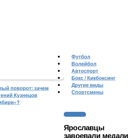
Футбол
Волейбол
Автоспорт
Бокс / Кикбоксинг
Другие виды
вый поворот: зачем
Cпортсмены
гений Кузнецов
ибири»?
Другие виды
Ярославцы
завоевали медали