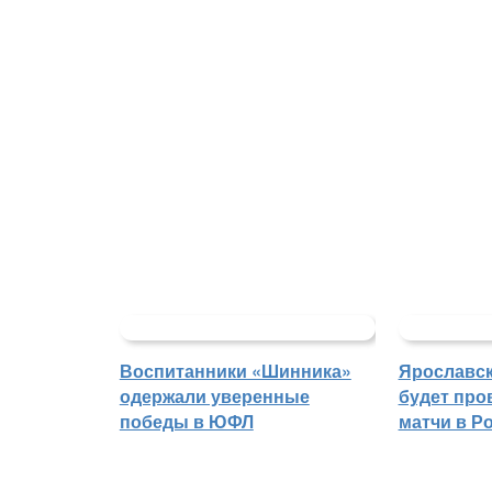
Воспитанники «Шинника»
Ярославс
одержали уверенные
будет про
победы в ЮФЛ
матчи в Р