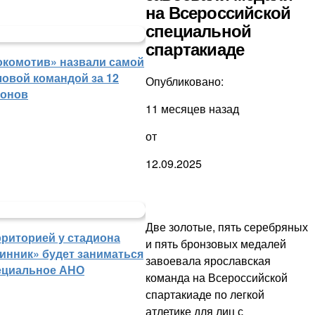
на Всероссийской
специальной
спартакиаде
окомотив» назвали самой
ловой командой за 12
Опубликовано:
зонов
11 месяцев назад
от
12.09.2025
Две золотые, пять серебряных
рриторией у стадиона
и пять бронзовых медалей
инник» будет заниматься
завоевала ярославская
ециальное АНО
команда на Всероссийской
спартакиаде по легкой
атлетике для лиц с