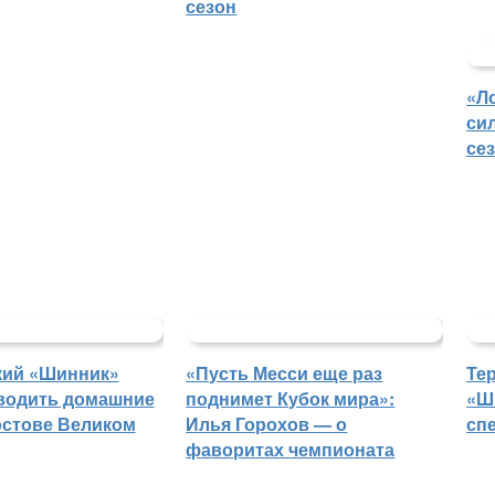
сезон
«Л
си
се
кий «Шинник»
«Пусть Месси еще раз
Те
водить домашние
поднимет Кубок мира»:
«Ш
остове Великом
Илья Горохов — о
сп
фаворитах чемпионата