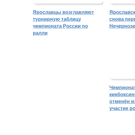
Ярославцы возглавляют
Ярославск
турнирную таблицу
снова пер
чемпионата России по
Нечерноз
ралли
Чемпиона
кикбоксин
отменён из
участие р