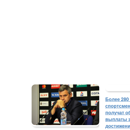
Более 280
спортсмен
получат о
выплаты з
достижен