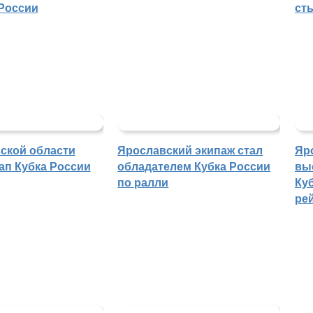
России
ст
ской области
Ярославский экипаж стал
Яр
ап Кубка России
обладателем Кубка России
вы
по ралли
Куб
ре