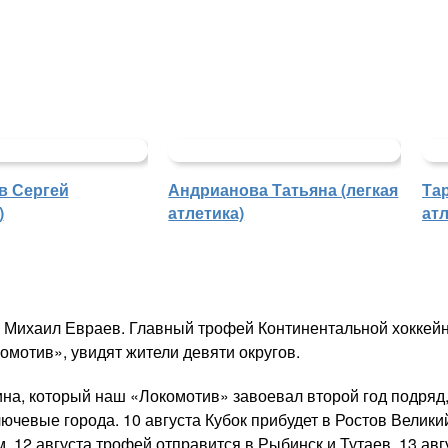
в Сергей
Андрианова Татьяна (легкая
Та
)
атлетика)
атл
а Михаил Евраев. Главный трофей Континентальной хоккей
мотив», увидят жители девяти округов.
ина, который наш «Локомотив» завоевал второй год подряд
ючевые города. 10 августа Кубок прибудет в Ростов Великий
. 12 августа трофей отправится в Рыбинск и Тутаев. 13 авг