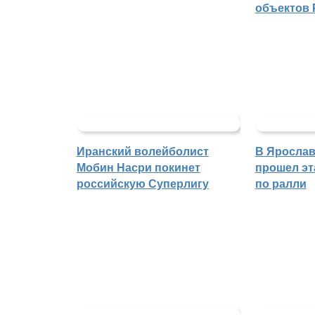
объектов 
Иранский волейболист
В Ярослав
Мобин Насри покинет
прошел эт
российскую Суперлигу
по ралли