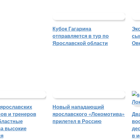
Кубок Гагарина
Эк
отправляется в тур по
сы
Ярославской области
Ов
 ярославских
Новый нападающий
ов и тренеров
ярославского «Локомотива»
Дв
бластные
прилетел в Россию
во
а высокие
де
ия
в 