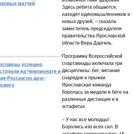
ыковых матчей
Здесь ребята общаются,
находят единомышленников и
новых друзей, – сказала
заместитель председателя
правительства Ярославской
области Вера Даргель.
Программа Всероссийской
спартакиады включала три
ославцы успешно
дисциплины: бег, метание
ступили на Чемпионате и
снарядов и прыжки.
ке России по дрэг-
Ярославская команда
йсингу
боролась за медали в беге на
различные дистанции и в
эстафетах.
– У нас все молодцы!
Боролись изо всех сил. В
эстафете соревновались 15