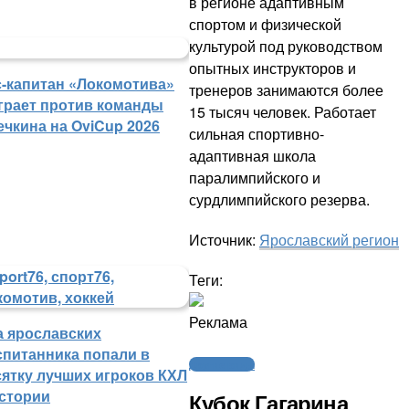
в регионе адаптивным
спортом и физической
культурой под руководством
опытных инструкторов и
с-капитан «Локомотива»
тренеров занимаются более
грает против команды
15 тысяч человек. Работает
ечкина на OviCup 2026
сильная спортивно-
адаптивная школа
паралимпийского и
сурдлимпийского резерва.
Источник:
Ярославский регион
Теги:
Реклама
а ярославских
спитанника попали в
Другие виды
сятку лучших игроков КХЛ
истории
Кубок Гагарина