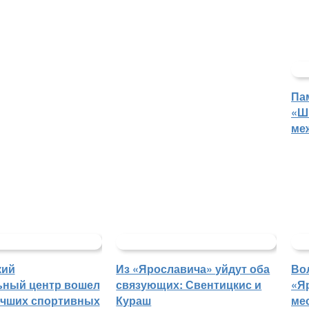
Па
«Ш
ме
кий
Из «Ярославича» уйдут оба
Во
ьный центр вошел
связующих: Свентицкис и
«Я
учших спортивных
Кураш
ме