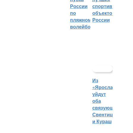
спортивных
России
объектов
по
России
пляжному
волейболу
Из
«Ярославича»
уйдут
оба
связующих:
Свентицкис
и Кураш