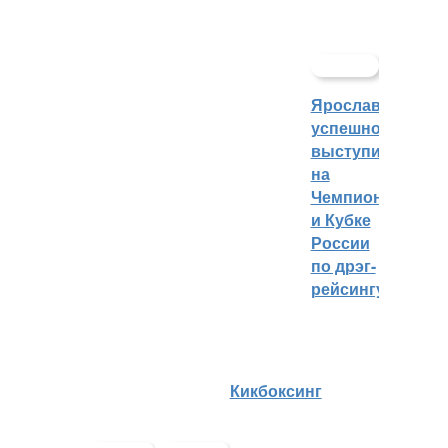
Ярославцы
успешно
выступили
на
Чемпионате
и Кубке
России
по дрэг-
рейсингу
Кикбоксинг