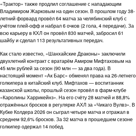
«Трактор» также продлил соглашение с нападающим
Владимиром Жарковым на один сезон. В прошлом году 38-
летний форвард провёл 64 матча за челябинский клуб с
учётом плей-офф и набрал 6 очков (2 гола, 4 передачи). За
всю карьеру в КХЛ он провёл 830 матчей, забросил 61
шайбу и сделал 113 результативных передач.
Как стало известно, «Шанхайские Драконы» заключили
двухлетний контракт с вратарём Амиром Мифтаховым на
45 млн рублей за сезон (90 млн — за два года). В
настоящий момент «Ак Барс» обменял права на 26-летнего
голкипера в китайский клуб. Мифтахов — воспитанник
казанской школы, прошлый сезон провёл в фарм-клубе
«Каролины Харрикейнз». На его счёту 28 матчей и 88,8%
отражённых бросков в регулярке АХЛ за «Чикаго Вулвз». В
Кубке Колдера 2026 он сыграл четыре матча и отражал в
среднем 92,6% бросков. За 32 матча в прошедшем сезоне
голкипер одержал 14 побед.