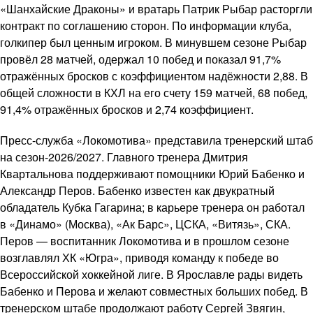
«Шанхайские Драконы» и вратарь Патрик Рыбар расторгли
контракт по соглашению сторон. По информации клуба,
голкипер был ценным игроком. В минувшем сезоне Рыбар
провёл 28 матчей, одержал 10 побед и показал 91,7%
отражённых бросков с коэффициентом надёжности 2,88. В
общей сложности в КХЛ на его счету 159 матчей, 68 побед,
91,4% отражённых бросков и 2,74 коэффициент.
Пресс-служба «Локомотива» представила тренерский штаб
на сезон-2026/2027. Главного тренера Дмитрия
Квартальнова поддерживают помощники Юрий Бабенко и
Александр Перов. Бабенко известен как двукратный
обладатель Кубка Гагарина; в карьере тренера он работал
в «Динамо» (Москва), «Ак Барс», ЦСКА, «Витязь», СКА.
Перов — воспитанник Локомотива и в прошлом сезоне
возглавлял ХК «Югра», приводя команду к победе во
Всероссийской хоккейной лиге. В Ярославле рады видеть
Бабенко и Перова и желают совместных больших побед. В
тренерском штабе продолжают работу Сергей Звягин,