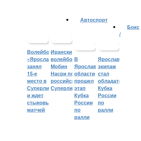
Автоспорт
Бокс
/
Волейбольный
Иранский
«Ярославич»
волейболист
В
Ярославский
занял
Мобин
Ярославской
экипаж
15-е
Насри покинет
области
стал
место в
российскую
прошел
обладателем
Суперлиге
Суперлигу
этап
Кубка
и ждет
Кубка
России
стыковых
России
по
матчей
по
ралли
ралли