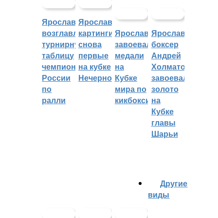
Ярославцы
Ярославские
возглавляют
картингисты
Ярославцы
Ярославский
турнирную
снова
завоевали
боксер
таблицу
первые
медали
Андрей
чемпионата
на кубке
на
Холматов
России
Нечерноземья
Кубке
завоевал
по
мира по
золото
ралли
кикбоксингу
на
Кубке
главы
Шарьи
Другие
виды