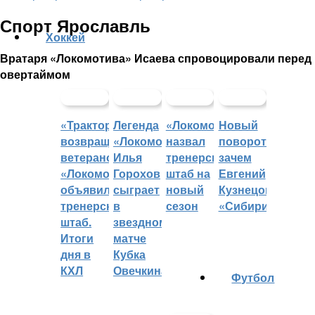
Спорт Ярославль
Хоккей
Вратаря «Локомотива» Исаева спровоцировали перед
овертаймом
«Трактор»
Легенда
«Локомотив»
Новый
возвращает
«Локомотива»
назвал
поворот:
ветеранов,
Илья
тренерский
зачем
«Локомотив»
Горохов
штаб на
Евгений
объявил
сыграет
новый
Кузнецов
тренерский
в
сезон
«Сибири»?
штаб.
звездном
Итоги
матче
дня в
Кубка
КХЛ
Овечкина
Футбол