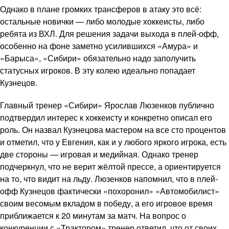
Однако в плане громких трансферов в атаку это всё:
остальные новички — либо молодые хоккеисты, либо
ребята из ВХЛ. Для решения задачи выхода в плей-офф,
особенно на фоне заметно усилившихся «Амура» и
«Барыса», «Сибири» обязательно надо заполучить
статусных игроков. В эту колею идеально попадает
Кузнецов.
Главный тренер «Сибири» Ярослав Люзенков публично
подтвердил интерес к хоккеисту и конкретно описал его
роль. Он назвал Кузнецова мастером на все сто процентов
и отметил, что у Евгения, как и у любого яркого игрока, есть
две стороны — игровая и медийная. Однако тренер
подчеркнул, что не верит жёлтой прессе, а ориентируется
на то, что видит на льду. Люзенков напомнил, что в плей-
офф Кузнецов фактически «похоронил» «Автомобилист»
своим весомым вкладом в победу, а его игровое время
приближается к 20 минутам за матч. На вопрос о
конкуренции с «Трактором» тренер ответил, что от своих