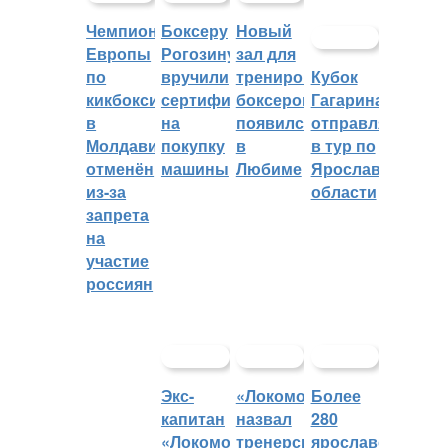
Чемпионат
Боксеру
Новый
Европы
Рогозину
зал для
по
вручили
тренировок
Кубок
кикбоксингу
сертификат
боксеров
Гагарина
в
на
появился
отправляется
Молдавии
покупку
в
в тур по
отменён
машины
Любиме
Ярославской
из-за
области
запрета
на
участие
россиян
Экс-
«Локомотив»
Более
капитан
назвал
280
«Локомотива»
тренерский
ярославских