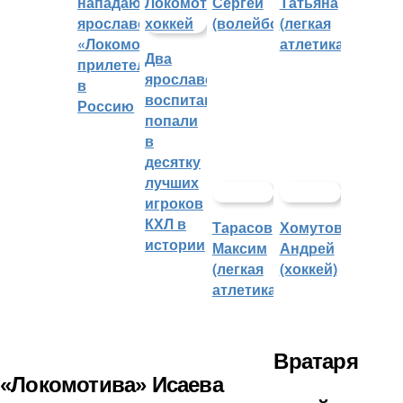
Сергей
Татьяна
нападающий
(волейбол)
(легкая
ярославского
атлетика)
«Локомотива»
Два
прилетел
ярославских
в
воспитанника
Россию
попали
в
десятку
лучших
игроков
КХЛ в
Тарасов
Хомутов
истории
Максим
Андрей
(легкая
(хоккей)
атлетика)
Вратаря
«Локомотива» Исаева