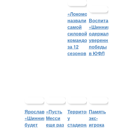
«Локомотив»
назвали
Воспитанники
самой
«Шинника»
силовой
одержали
командой
уверенные
за 12
победы
сезонов
в ЮФЛ
Ярославский
«Пусть
Территорией
Память
«Шинник»
Месси
у
экс-
будет
еще раз
стадиона
игрока