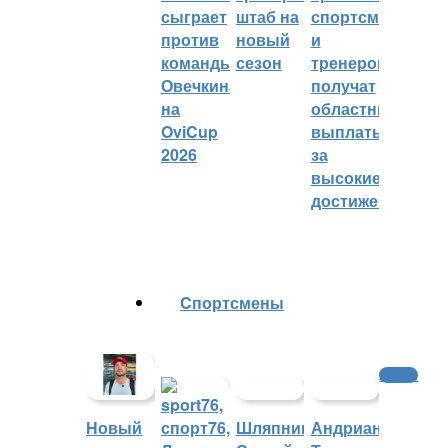
сыграет
штаб на
спортсменов
против
новый
и
команды
сезон
тренеров
Овечкина
получат
на
областные
OviCup
выплаты
2026
за
высокие
достижения
Cпортсмены
Хоккей
Шляпников
Андрианова
Новый