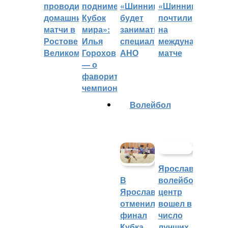
проводить
поднимет
«Шинник»
«Шинника»
домашние
Кубок
будет
почтили
матчи в
мира»:
заниматься
на
Ростове
Илья
специальное
международном
Великом
Горохов
АНО
матче
— о
фаворитах
чемпионата
Волейбол
Ярославский
волейбольный
В
центр
Ярославле
вошел в
отменили
число
финал
лучших
Кубка