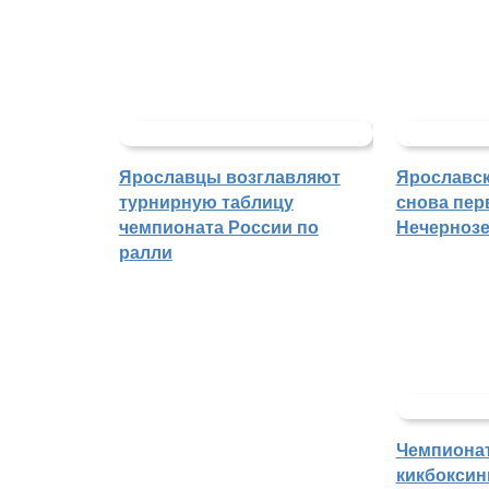
Ярославцы возглавляют
Ярославск
турнирную таблицу
снова пер
чемпионата России по
Нечерноз
ралли
Чемпиона
кикбоксин