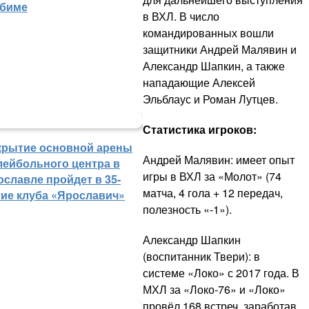
биме
в ВХЛ. В число
командированных вошли
защитники Андрей Малявин и
Александр Шапкин, а также
нападающие Алексей
Эльблаус и Роман Лутцев.
Статистика игроков:
крытие основной арены
Андрей Малявин: имеет опыт
лейбольного центра в
игры в ВХЛ за «Молот» (74
ославле пройдет в 35-
матча, 4 гола + 12 передач,
тие клуба «Ярославич»
полезность «-1»).
Александр Шапкин
(воспитанник Твери): в
системе «Локо» с 2017 года. В
МХЛ за «Локо-76» и «Локо»
провёл 168 встреч, заработав