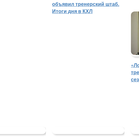
объявил тренерский штаб.
Итоги дня в КХЛ
«Л
тр
се