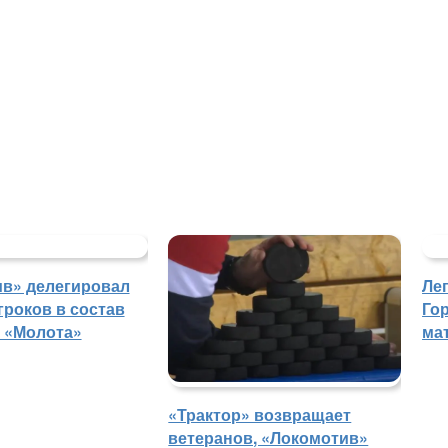
в» делегировал
Ле
гроков в состав
Го
 «Молота»
ма
«Трактор» возвращает
ветеранов, «Локомотив»