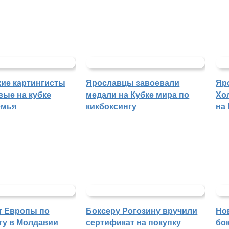
ие картингисты
Ярославцы завоевали
Яр
вые на кубке
медали на Кубке мира по
Хо
емья
кикбоксингу
на
т Европы по
Боксеру Рогозину вручили
Но
гу в Молдавии
сертификат на покупку
бо