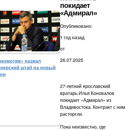
покидает
«Адмирал»
Опубликовано:
1 год назад
от
26.07.2025
окомотив» назвал
енерский штаб на новый
зон
27-летний ярославский
вратарь Илья Коновалов
покидает «Адмирал» из
Владивостока. Контракт с ним
расторгли.
Пока неизвестно, где