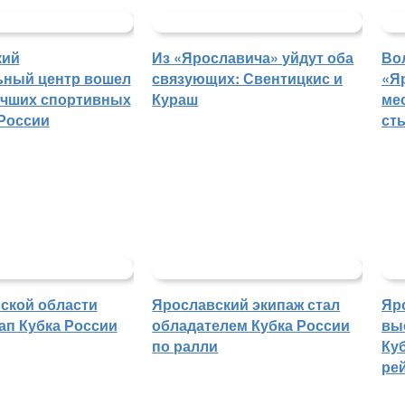
кий
Из «Ярославича» уйдут оба
Во
ьный центр вошел
связующих: Свентицкис и
«Я
учших спортивных
Кураш
ме
России
ст
ской области
Ярославский экипаж стал
Яр
ап Кубка России
обладателем Кубка России
вы
по ралли
Куб
ре