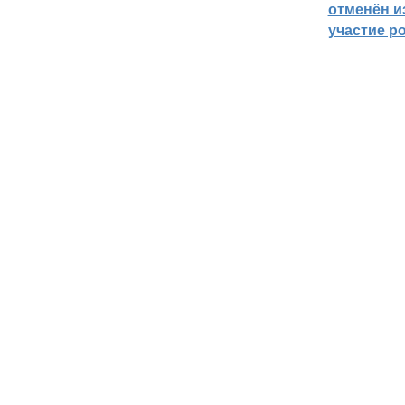
отменён из
участие р