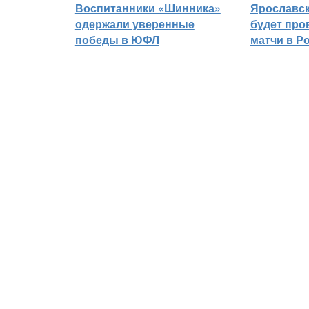
Воспитанники «Шинника»
Ярославс
одержали уверенные
будет про
победы в ЮФЛ
матчи в Р