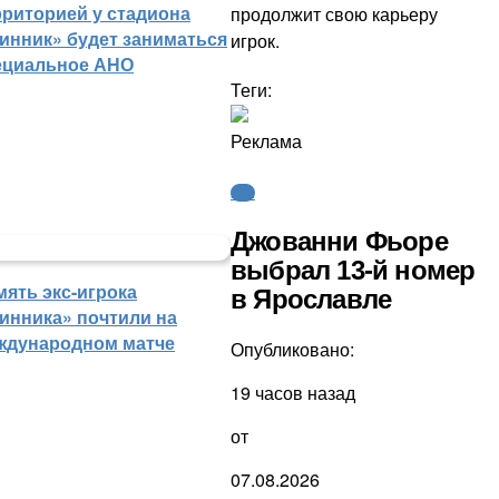
рриторией у стадиона
продолжит свою карьеру
инник» будет заниматься
игрок.
ециальное АНО
Теги:
Реклама
КХЛ
Джованни Фьоре
выбрал 13-й номер
мять экс-игрока
в Ярославле
инника» почтили на
ждународном матче
Опубликовано:
19 часов назад
от
07.08.2026