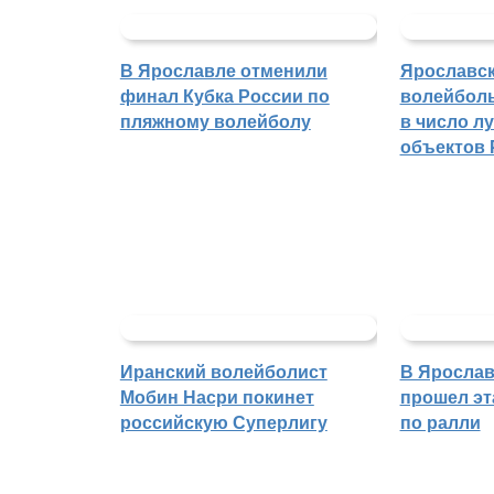
В Ярославле отменили
Ярославс
финал Кубка России по
волейбол
пляжному волейболу
в число л
объектов 
Иранский волейболист
В Ярослав
Мобин Насри покинет
прошел эт
российскую Суперлигу
по ралли