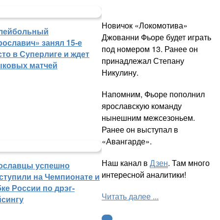
Новичок «Локомотива»
лейбольный
Джованни Фьоре будет играть
рославич» занял 15-е
под номером 13. Ранее он
сто в Суперлиге и ждет
принадлежал Степану
ыковых матчей
Никулину.
Напомним, Фьоре пополнил
ярославскую команду
нынешним межсезоньем.
Ранее он выступал в
«Авангарде».
Наш канал в
Дзен
. Там много
ославцы успешно
интересной аналитики!
ступили на Чемпионате и
ке России по дрэг-
Читать далее ...
йсингу
КХЛ