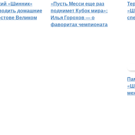
кий «Шинник»
«Пусть Месси еще раз
Те
водить домашние
поднимет Кубок мира»:
«Ш
остове Великом
Илья Горохов — о
сп
фаворитах чемпионата
Па
«Ш
ме