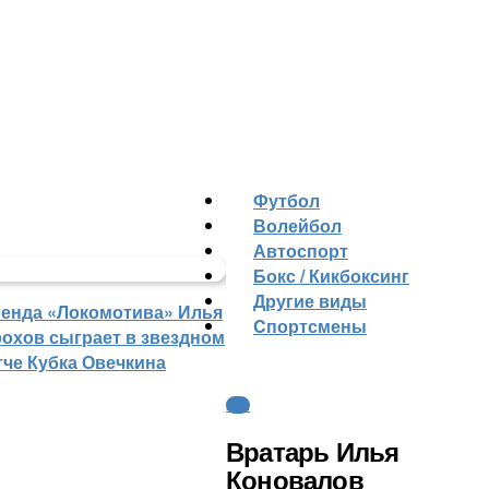
Футбол
Волейбол
Автоспорт
Бокс / Кикбоксинг
Другие виды
генда «Локомотива» Илья
Cпортсмены
рохов сыграет в звездном
тче Кубка Овечкина
КХЛ
Вратарь Илья
Коновалов