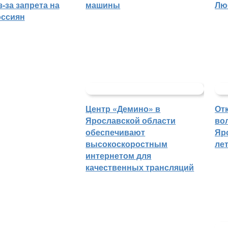
-за запрета на
машины
Лю
оссиян
Центр «Демино» в
От
Ярославской области
во
обеспечивают
Яр
высокоскоростным
ле
интернетом для
качественных трансляций