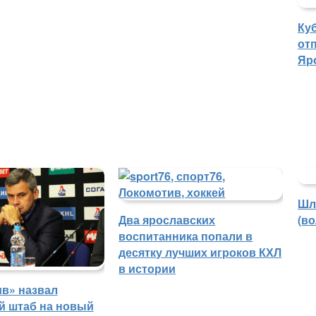
Ку
отп
Яр
Шл
Два ярославских
(в
воспитанника попали в
десятку лучших игроков КХЛ
в истории
в» назвал
й штаб на новый