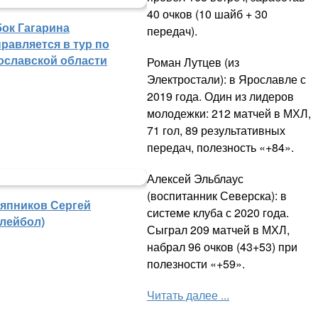
40 очков (10 шайб + 30
бок Гагарина
передач).
равляется в тур по
ославской области
Роман Лутцев (из
Электростали): в Ярославле с
2019 года. Один из лидеров
молодежки: 212 матчей в МХЛ,
71 гол, 89 результативных
передач, полезность «+84».
Алексей Эльблаус
(воспитанник Северска): в
япников Сергей
системе клуба с 2020 года.
олейбол)
Сыграл 209 матчей в МХЛ,
набрал 96 очков (43+53) при
полезности «+59».
Читать далее ...