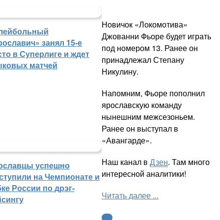
Новичок «Локомотива»
лейбольный
Джованни Фьоре будет играть
рославич» занял 15-е
под номером 13. Ранее он
сто в Суперлиге и ждет
принадлежал Степану
ыковых матчей
Никулину.
Напомним, Фьоре пополнил
ярославскую команду
нынешним межсезоньем.
Ранее он выступал в
«Авангарде».
Наш канал в
Дзен
. Там много
ославцы успешно
интересной аналитики!
ступили на Чемпионате и
ке России по дрэг-
Читать далее ...
йсингу
КХЛ