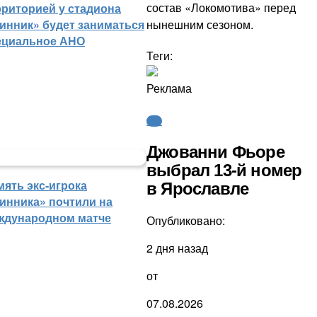
состав «Локомотива» перед
рриторией у стадиона
нынешним сезоном.
инник» будет заниматься
ециальное АНО
Теги:
Реклама
КХЛ
Джованни Фьоре
выбрал 13-й номер
мять экс-игрока
в Ярославле
инника» почтили на
ждународном матче
Опубликовано:
2 дня назад
от
07.08.2026