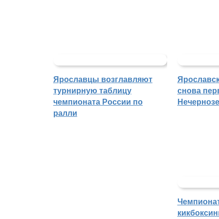
Ярославцы возглавляют
Ярославск
турнирную таблицу
снова пер
чемпионата России по
Нечерноз
ралли
Чемпиона
кикбоксин