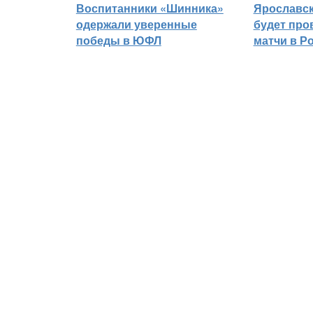
Воспитанники «Шинника»
Ярославс
одержали уверенные
будет про
победы в ЮФЛ
матчи в Р