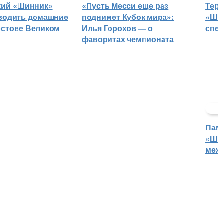
кий «Шинник»
«Пусть Месси еще раз
Те
водить домашние
поднимет Кубок мира»:
«Ш
остове Великом
Илья Горохов — о
сп
фаворитах чемпионата
Па
«Ш
ме