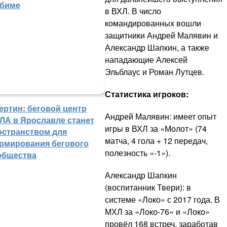
биме
в ВХЛ. В число
командированных вошли
защитники Андрей Малявин и
Александр Шапкин, а также
нападающие Алексей
Эльблаус и Роман Лутцев.
Статистика игроков:
ертин: беговой центр
Андрей Малявин: имеет опыт
ЛА в Ярославле станет
игры в ВХЛ за «Молот» (74
остранством для
матча, 4 гола + 12 передач,
рмирования бегового
полезность «-1»).
общества
Александр Шапкин
(воспитанник Твери): в
системе «Локо» с 2017 года. В
МХЛ за «Локо-76» и «Локо»
провёл 168 встреч, заработав