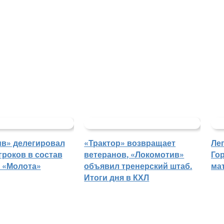
в» делегировал
«Трактор» возвращает
Ле
гроков в состав
ветеранов, «Локомотив»
Го
 «Молота»
объявил тренерский штаб.
ма
Итоги дня в КХЛ