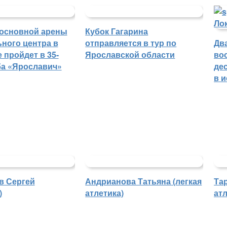
основной арены
Кубок Гагарина
ного центра в
отправляется в тур по
Дв
 пройдет в 35-
Ярославской области
во
ба «Ярославич»
де
в 
в Сергей
Андрианова Татьяна (легкая
Та
)
атлетика)
атл