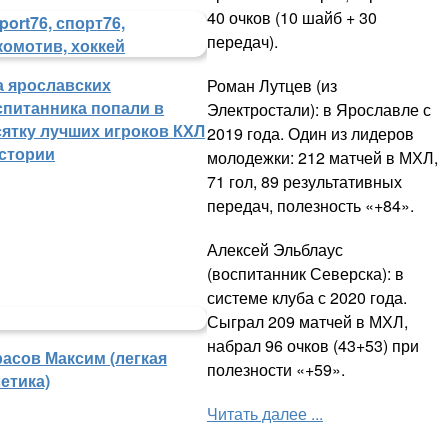
40 очков (10 шайб + 30
передач).
а ярославских
Роман Лутцев (из
спитанника попали в
Электростали): в Ярославле с
сятку лучших игроков КХЛ
2019 года. Один из лидеров
истории
молодежки: 212 матчей в МХЛ,
71 гол, 89 результативных
передач, полезность «+84».
Алексей Эльблаус
(воспитанник Северска): в
системе клуба с 2020 года.
Сыграл 209 матчей в МХЛ,
набрал 96 очков (43+53) при
расов Максим (легкая
полезности «+59».
етика)
Читать далее ...