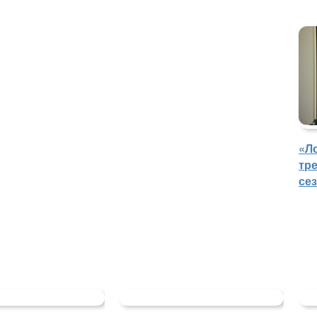
«Л
тр
се