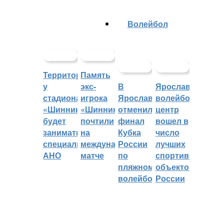
Волейбол
Территорией
Память
у
экс-
В
Ярославский
стадиона
игрока
Ярославле
волейбольный
«Шинник»
«Шинника»
отменили
центр
будет
почтили
финал
вошел в
заниматься
на
Кубка
число
специальное
международном
России
лучших
АНО
матче
по
спортивных
пляжному
объектов
волейболу
России