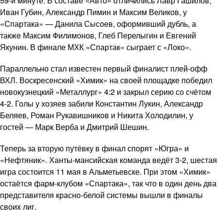
59-й минуте. В составе «Авто» отличились Лавр Гашилов,
Иван Губин, Александр Пимин и Максим Великов, у
«Спартака» — Данила Сысоев, оформивший дубль, а
также Максим Филимонов, Глеб Перелыгин и Евгений
Якунин. В финале МХК «Спартак» сыграет с «Локо».
Параллельно стал известен первый финалист плей-офф
ВХЛ. Воскресенский «Химик» на своей площадке победил
новокузнецкий «Металлург» 4:2 и закрыл серию со счётом
4-2. Голы у хозяев забили Константин Лукин, Александр
Беляев, Роман Рукавишников и Никита Холодилин, у
гостей — Марк Верба и Дмитрий Шешин.
Теперь за вторую путёвку в финал спорят «Югра» и
«Нефтяник». Ханты-мансийская команда ведёт 3-2, шестая
игра состоится 11 мая в Альметьевске. При этом «Химик»
остаётся фарм-клубом «Спартака», так что в один день два
представителя красно-белой системы вышли в финалы
своих лиг.