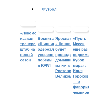
Футбол
«Локомотив»
назвал
Воспитанники
Ярославский
«Пусть
тренерский
«Шинника»
«Шинник»
Месси
штаб на
одержали
будет
еще раз
новый
уверенные
проводить
поднимет
сезон
победы
домашние
Кубок
в ЮФЛ
матчи в
мира»:
Ростове
Илья
Великом
Горохов
— о
фаворитах
чемпионата