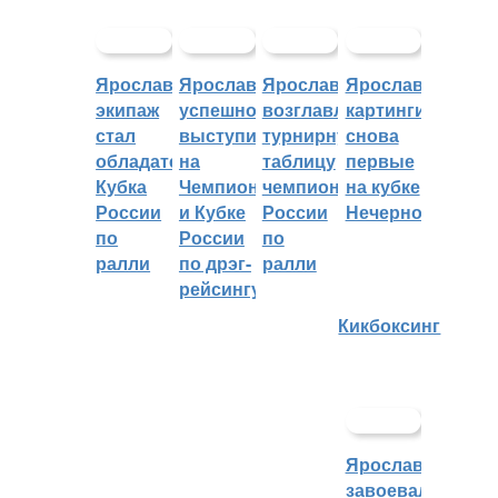
Ярославский
Ярославцы
Ярославцы
Ярославские
экипаж
успешно
возглавляют
картингисты
стал
выступили
турнирную
снова
обладателем
на
таблицу
первые
Кубка
Чемпионате
чемпионата
на кубке
России
и Кубке
России
Нечерноземья
по
России
по
ралли
по дрэг-
ралли
рейсингу
Кикбоксинг
Ярославцы
завоевали