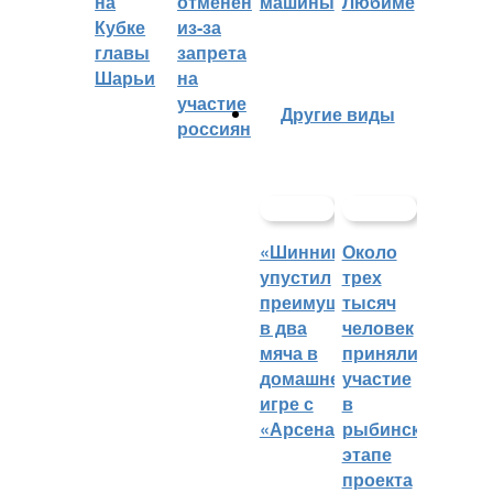
на
отменён
машины
Любиме
Кубке
из-за
главы
запрета
Шарьи
на
участие
Другие виды
россиян
«Шинник»
Около
упустил
трех
преимущество
тысяч
в два
человек
мяча в
приняли
домашней
участие
игре с
в
«Арсеналом»
рыбинском
этапе
проекта