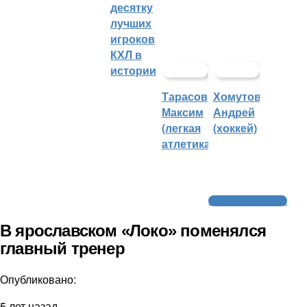
десятку
лучших
игроков
КХЛ в
истории
Тарасов
Хомутов
Максим
Андрей
(легкая
(хоккей)
атлетика)
Молодежный хоккей
В ярославском «Локо» поменялся
главный тренер
Опубликовано:
5 лет назад