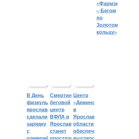
«Фармэко
– Бегом
по
Золотому
кольцу»
В День
Смертин:
Центр
физкультурника
беговой
«Демино»
ярославцы
центр
в
сделали
ВФЛА в
Ярославской
зарядку
Ярославле
области
с
станет
обеспечивают
олимпийским
пространством
высокоскоростным