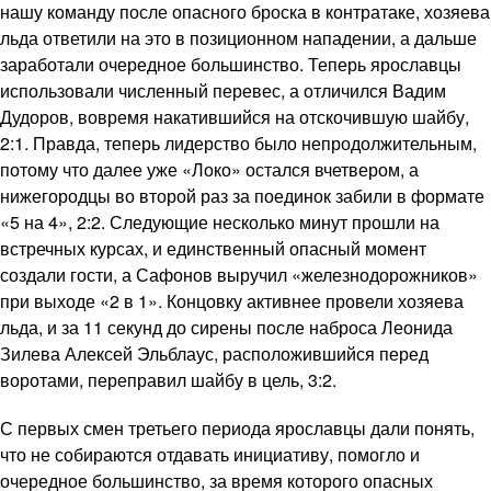
нашу команду после опасного броска в контратаке, хозяева
льда ответили на это в позиционном нападении, а дальше
заработали очередное большинство. Теперь ярославцы
использовали численный перевес, а отличился Вадим
Дудоров, вовремя накатившийся на отскочившую шайбу,
2:1. Правда, теперь лидерство было непродолжительным,
потому что далее уже «Локо» остался вчетвером, а
нижегородцы во второй раз за поединок забили в формате
«5 на 4», 2:2. Следующие несколько минут прошли на
встречных курсах, и единственный опасный момент
создали гости, а Сафонов выручил «железнодорожников»
при выходе «2 в 1». Концовку активнее провели хозяева
льда, и за 11 секунд до сирены после наброса Леонида
Зилева Алексей Эльблаус, расположившийся перед
воротами, переправил шайбу в цель, 3:2.
С первых смен третьего периода ярославцы дали понять,
что не собираются отдавать инициативу, помогло и
очередное большинство, за время которого опасных