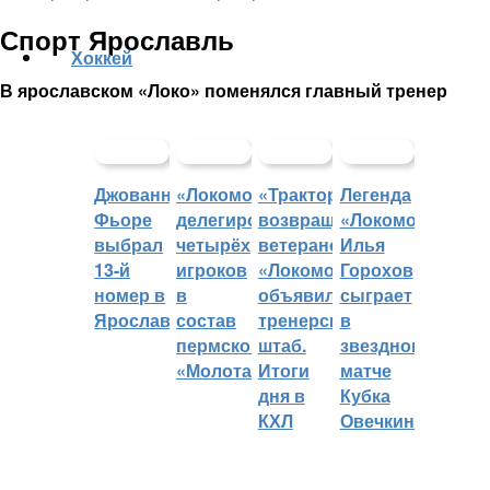
Спорт Ярославль
Хоккей
В ярославском «Локо» поменялся главный тренер
Джованни
«Локомотив»
«Трактор»
Легенда
Фьоре
делегировал
возвращает
«Локомотива»
выбрал
четырёх
ветеранов,
Илья
13-й
игроков
«Локомотив»
Горохов
номер в
в
объявил
сыграет
Ярославле
состав
тренерский
в
пермского
штаб.
звездном
«Молота»
Итоги
матче
дня в
Кубка
КХЛ
Овечкина