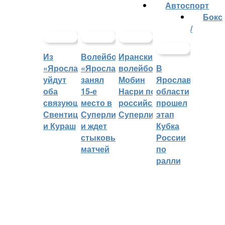
Автоспорт
Бокс
/
Из
Волейбольный
Иранский
«Ярославича»
«Ярославич»
волейболист
В
уйдут
занял
Мобин
Ярославской
оба
15-е
Насри покинет
области
связующих:
место в
российскую
прошел
Свентицкис
Суперлиге
Суперлигу
этап
и Кураш
и ждет
Кубка
стыковых
России
матчей
по
ралли