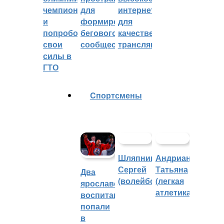
чемпионом
для
интернетом
и
формирования
для
попробовали
бегового
качественных
свои
сообщества
трансляций
силы в
ГТО
Cпортсмены
Шляпников
Андрианова
Сергей
Татьяна
Два
(волейбол)
(легкая
ярославских
атлетика)
воспитанника
попали
в