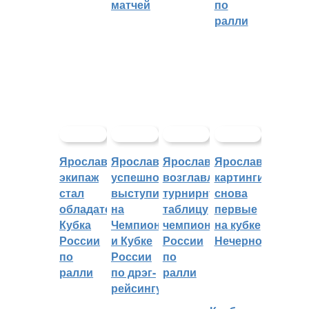
матчей
по
ралли
Ярославский
Ярославцы
Ярославцы
Ярославские
экипаж
успешно
возглавляют
картингисты
стал
выступили
турнирную
снова
обладателем
на
таблицу
первые
Кубка
Чемпионате
чемпионата
на кубке
России
и Кубке
России
Нечерноземья
по
России
по
ралли
по дрэг-
ралли
рейсингу