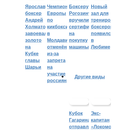
Ярославский
Чемпионат
Боксеру
Новый
боксер
Европы
Рогозину
зал для
Андрей
по
вручили
тренировок
Холматов
кикбоксингу
сертификат
боксеров
завоевал
в
на
появился
золото
Молдавии
покупку
в
на
отменён
машины
Любиме
Кубке
из-за
главы
запрета
Шарьи
на
участие
Другие виды
россиян
Кубок
Экс-
Гагарина
капитан
отправляется
«Локомотива»