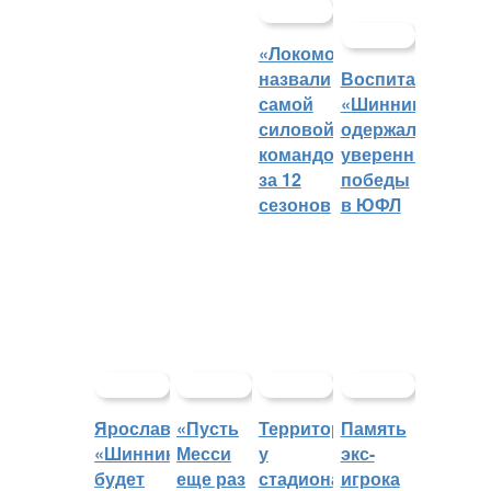
«Локомотив»
назвали
Воспитанники
самой
«Шинника»
силовой
одержали
командой
уверенные
за 12
победы
сезонов
в ЮФЛ
Ярославский
«Пусть
Территорией
Память
«Шинник»
Месси
у
экс-
будет
еще раз
стадиона
игрока