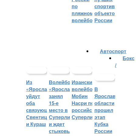
по
спортивных
пляжному
объектов
волейболу
России
Автоспорт
Бокс
/
Из
Волейбольный
Иранский
«Ярославича»
«Ярославич»
волейболист
В
уйдут
занял
Мобин
Ярославской
оба
15-е
Насри покинет
области
связующих:
место в
российскую
прошел
Свентицкис
Суперлиге
Суперлигу
этап
и Кураш
и ждет
Кубка
стыковых
России