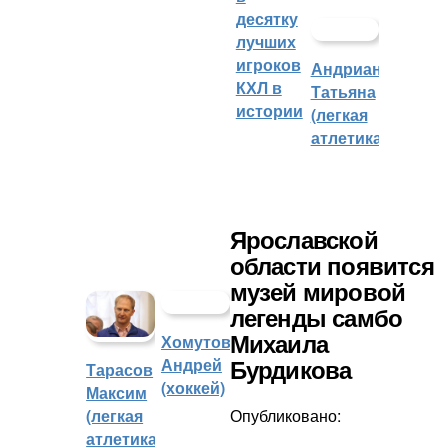
десятку
лучших
игроков
Андрианова
КХЛ в
Татьяна
истории
(легкая
атлетика)
Ярославской
области появится
музей мировой
легенды самбо
Хомутов
Михаила
Андрей
Бурдикова
Тарасов
(хоккей)
Максим
(легкая
Опубликовано:
атлетика)