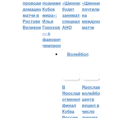
проводить
поднимет
«Шинник»
«Шинника»
домашние
Кубок
будет
почтили
матчи в
мира»:
заниматься
на
Ростове
Илья
специальное
международном
Великом
Горохов
АНО
матче
— о
фаворитах
чемпионата
Волейбол
В
Ярославский
Ярославле
волейбольный
отменили
центр
финал
вошел в
Кубка
число
России
лучших