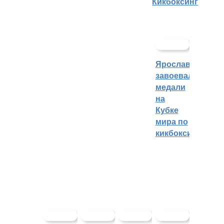
Кикбоксинг
Ярославцы
завоевали
медали
на
Кубке
мира по
кикбоксингу