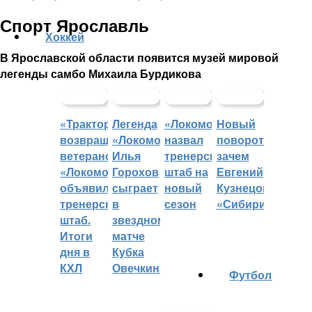
Спорт Ярославль
Хоккей
В Ярославской области появится музей мировой
легенды самбо Михаила Бурдикова
«Трактор»
Легенда
«Локомотив»
Новый
возвращает
«Локомотива»
назвал
поворот:
ветеранов,
Илья
тренерский
зачем
«Локомотив»
Горохов
штаб на
Евгений
объявил
сыграет
новый
Кузнецов
тренерский
в
сезон
«Сибири»?
штаб.
звездном
Итоги
матче
дня в
Кубка
КХЛ
Овечкина
Футбол