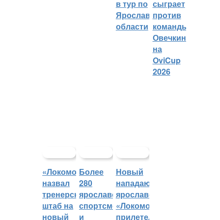
в тур по
сыграет
Ярославской
против
области
команды
Овечкина
на
OviCup
2026
«Локомотив»
Более
Новый
назвал
280
нападающий
тренерский
ярославских
ярославского
штаб на
спортсменов
«Локомотива»
новый
и
прилетел