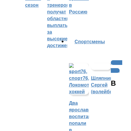
сезон
тренеров
в
получат
Россию
областные
выплаты
за
высокие
Cпортсмены
достижения
Другие
виды
Шляпников
В
Сергей
(волейбол)
Два
ярославских
воспитанника
попали
в