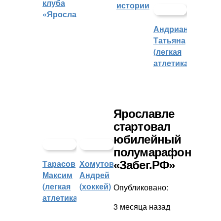
клуба
истории
«Ярославич»
Андрианова
Татьяна
(легкая
атлетика)
Ярославле
стартовал
юбилейный
полумарафон
Тарасов
Хомутов
«Забег.РФ»
Максим
Андрей
(легкая
(хоккей)
Опубликовано:
атлетика)
3 месяца назад