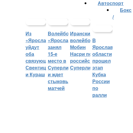
Автоспорт
Бокс
/
Из
Волейбольный
Иранский
«Ярославича»
«Ярославич»
волейболист
В
уйдут
занял
Мобин
Ярославской
оба
15-е
Насри покинет
области
связующих:
место в
российскую
прошел
Свентицкис
Суперлиге
Суперлигу
этап
и Кураш
и ждет
Кубка
стыковых
России
матчей
по
ралли