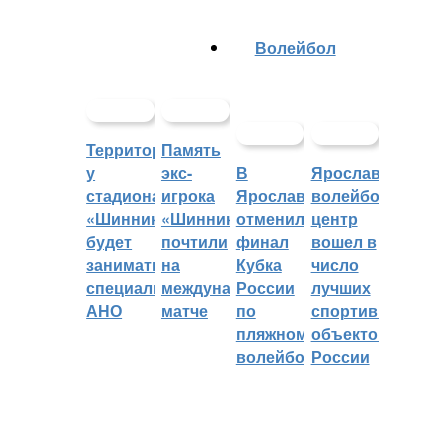
Волейбол
Территорией
Память
у
экс-
В
Ярославский
стадиона
игрока
Ярославле
волейбольный
«Шинник»
«Шинника»
отменили
центр
будет
почтили
финал
вошел в
заниматься
на
Кубка
число
специальное
международном
России
лучших
АНО
матче
по
спортивных
пляжному
объектов
волейболу
России