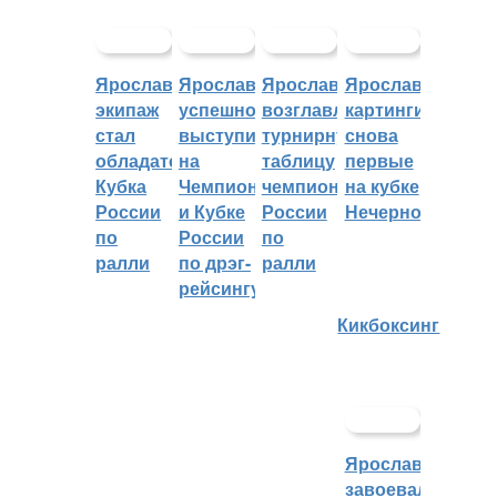
Ярославский
Ярославцы
Ярославцы
Ярославские
экипаж
успешно
возглавляют
картингисты
стал
выступили
турнирную
снова
обладателем
на
таблицу
первые
Кубка
Чемпионате
чемпионата
на кубке
России
и Кубке
России
Нечерноземья
по
России
по
ралли
по дрэг-
ралли
рейсингу
Кикбоксинг
Ярославцы
завоевали