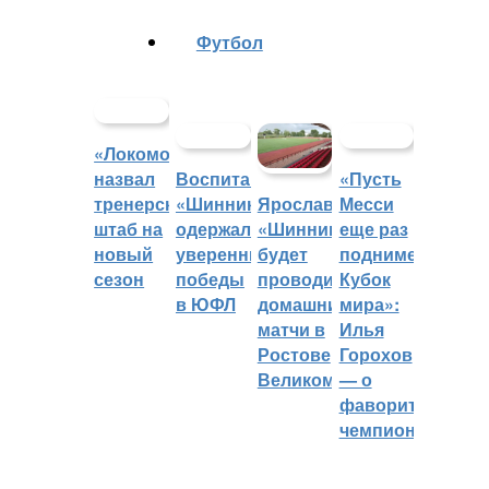
Футбол
«Локомотив»
назвал
Воспитанники
«Пусть
тренерский
«Шинника»
Месси
Ярославский
штаб на
одержали
еще раз
«Шинник»
новый
уверенные
поднимет
будет
сезон
победы
Кубок
проводить
в ЮФЛ
мира»:
домашние
Илья
матчи в
Горохов
Ростове
— о
Великом
фаворитах
чемпионата