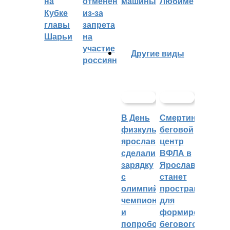
на
отменён
машины
Любиме
Кубке
из-за
главы
запрета
Шарьи
на
участие
Другие виды
россиян
В День
Смертин:
физкультурника
беговой
ярославцы
центр
сделали
ВФЛА в
зарядку
Ярославле
с
станет
олимпийским
пространством
чемпионом
для
и
формирования
попробовали
бегового