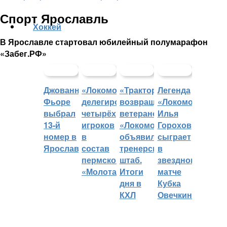
Спорт Ярославль
Хоккей
В Ярославле стартовал юбилейный полумарафон
«Забег.РФ»
Джованни
«Локомотив»
«Трактор»
Легенда
Фьоре
делегировал
возвращает
«Локомотива»
выбрал
четырёх
ветеранов,
Илья
13-й
игроков
«Локомотив»
Горохов
номер в
в
объявил
сыграет
Ярославле
состав
тренерский
в
пермского
штаб.
звездном
«Молота»
Итоги
матче
дня в
Кубка
КХЛ
Овечкина