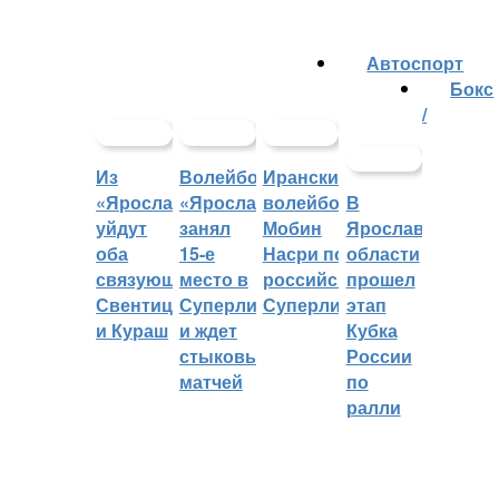
Автоспорт
Бокс
/
Из
Волейбольный
Иранский
«Ярославича»
«Ярославич»
волейболист
В
уйдут
занял
Мобин
Ярославской
оба
15-е
Насри покинет
области
связующих:
место в
российскую
прошел
Свентицкис
Суперлиге
Суперлигу
этап
и Кураш
и ждет
Кубка
стыковых
России
матчей
по
ралли