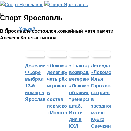
Спорт Ярославль
Хоккей
В Ярославле состоялся хоккейный матч памяти
Алексея Константинова
Джованни
«Локомотив»
«Трактор»
Легенда
Фьоре
делегировал
возвращает
«Локомотива»
выбрал
четырёх
ветеранов,
Илья
13-й
игроков
«Локомотив»
Горохов
номер в
в
объявил
сыграет
Ярославле
состав
тренерский
в
пермского
штаб.
звездном
«Молота»
Итоги
матче
дня в
Кубка
КХЛ
Овечкина