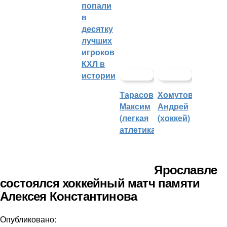
попали
в
десятку
лучших
игроков
КХЛ в
истории
Тарасов
Хомутов
Максим
Андрей
(легкая
(хоккей)
атлетика)
Ярославле
состоялся хоккейный матч памяти
Алексея Константинова
Опубликовано: