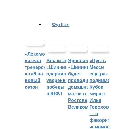
Футбол
«Локомотив»
назвал
Воспитанники
Ярославский
«Пусть
тренерский
«Шинника»
«Шинник»
Месси
штаб на
одержали
будет
еще раз
новый
уверенные
проводить
поднимет
сезон
победы
домашние
Кубок
в ЮФЛ
матчи в
мира»:
Ростове
Илья
Великом
Горохов
— о
фаворитах
чемпионата