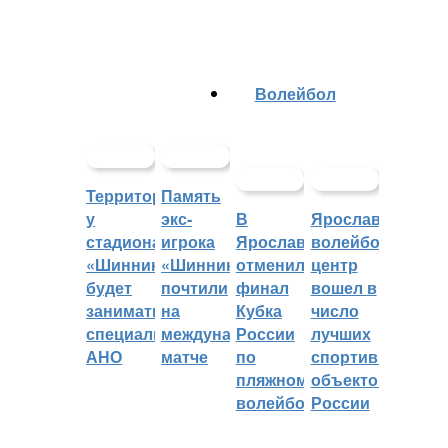
Волейбол
Территорией
Память
у
экс-
В
Ярославский
стадиона
игрока
Ярославле
волейбольный
«Шинник»
«Шинника»
отменили
центр
будет
почтили
финал
вошел в
заниматься
на
Кубка
число
специальное
международном
России
лучших
АНО
матче
по
спортивных
пляжному
объектов
волейболу
России