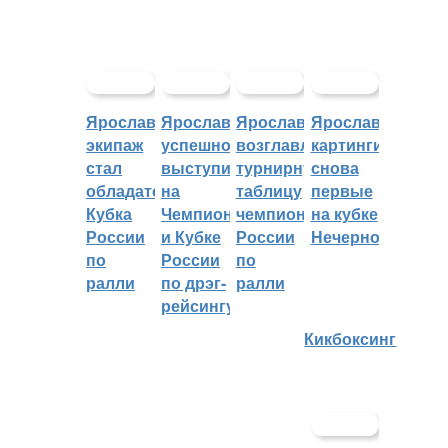
Ярославский
Ярославцы
Ярославцы
Ярославские
экипаж
успешно
возглавляют
картингисты
стал
выступили
турнирную
снова
обладателем
на
таблицу
первые
Кубка
Чемпионате
чемпионата
на кубке
России
и Кубке
России
Нечерноземья
по
России
по
ралли
по дрэг-
ралли
рейсингу
Кикбоксинг