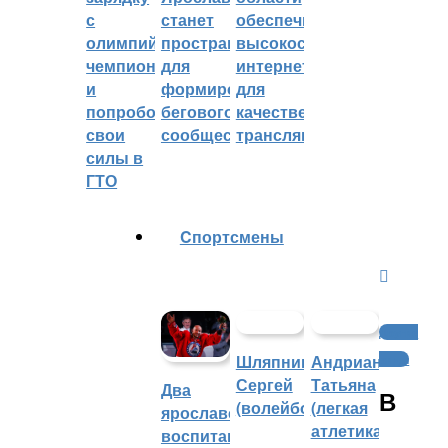
с
станет
обеспечивают
олимпийским
пространством
высокоскоростным
чемпионом
для
интернетом
и
формирования
для
попробовали
бегового
качественных
свои
сообщества
трансляций
силы в
ГТО
Cпортсмены
Другие
Шляпников
Андрианова
виды
Сергей
Татьяна
Два
В
(волейбол)
(легкая
ярославских
атлетика)
воспитанника