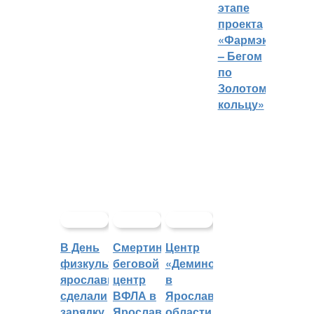
этапе
проекта
«Фармэко
– Бегом
по
Золотому
кольцу»
В День
Смертин:
Центр
физкультурника
беговой
«Демино»
ярославцы
центр
в
сделали
ВФЛА в
Ярославской
зарядку
Ярославле
области