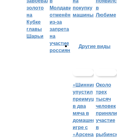
завоевал
в
на
появился
золото
Молдавии
покупку
в
на
отменён
машины
Любиме
Кубке
из-за
главы
запрета
Шарьи
на
участие
Другие виды
россиян
«Шинник»
Около
упустил
трех
преимущество
тысяч
в два
человек
мяча в
приняли
домашней
участие
игре с
в
«Арсеналом»
рыбинском