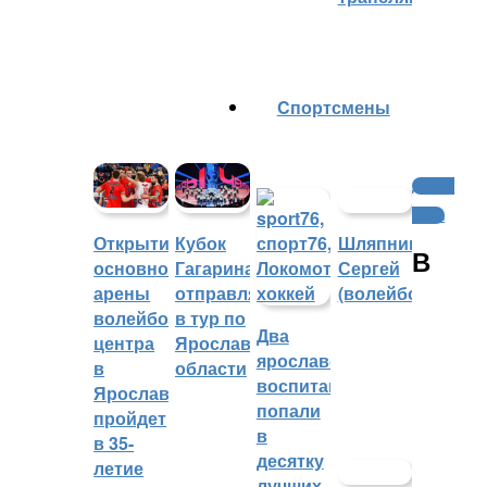
Cпортсмены
Другие
виды
Шляпников
Открытие
Кубок
В
Сергей
основной
Гагарина
(волейбол)
арены
отправляется
волейбольного
в тур по
Два
центра
Ярославской
ярославских
в
области
воспитанника
Ярославле
попали
пройдет
в
в 35-
десятку
летие
лучших