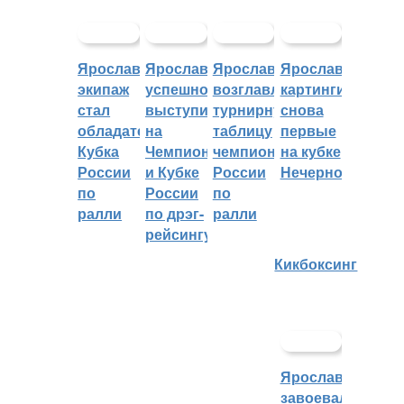
Ярославский
Ярославцы
Ярославцы
Ярославские
экипаж
успешно
возглавляют
картингисты
стал
выступили
турнирную
снова
обладателем
на
таблицу
первые
Кубка
Чемпионате
чемпионата
на кубке
России
и Кубке
России
Нечерноземья
по
России
по
ралли
по дрэг-
ралли
рейсингу
Кикбоксинг
Ярославцы
завоевали