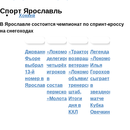
Спорт Ярославль
Хоккей
В Ярославле состоится чемпионат по спринт-кроссу
на снегоходах
Джованни
«Локомотив»
«Трактор»
Легенда
Фьоре
делегировал
возвращает
«Локомотива»
выбрал
четырёх
ветеранов,
Илья
13-й
игроков
«Локомотив»
Горохов
номер в
в
объявил
сыграет
Ярославле
состав
тренерский
в
пермского
штаб.
звездном
«Молота»
Итоги
матче
дня в
Кубка
КХЛ
Овечкина