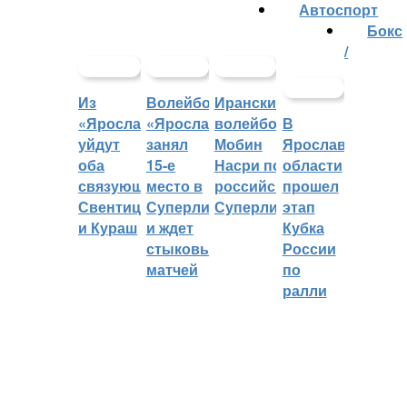
Автоспорт
Бокс
/
Из
Волейбольный
Иранский
«Ярославича»
«Ярославич»
волейболист
В
уйдут
занял
Мобин
Ярославской
оба
15-е
Насри покинет
области
связующих:
место в
российскую
прошел
Свентицкис
Суперлиге
Суперлигу
этап
и Кураш
и ждет
Кубка
стыковых
России
матчей
по
ралли