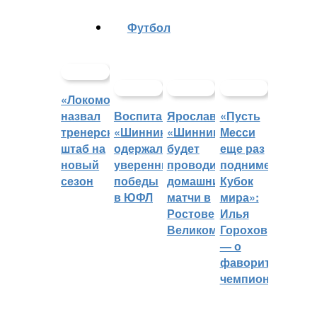
Футбол
«Локомотив»
назвал
Воспитанники
Ярославский
«Пусть
тренерский
«Шинника»
«Шинник»
Месси
штаб на
одержали
будет
еще раз
новый
уверенные
проводить
поднимет
сезон
победы
домашние
Кубок
в ЮФЛ
матчи в
мира»:
Ростове
Илья
Великом
Горохов
— о
фаворитах
чемпионата