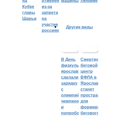
на
отменён
машины
Любиме
Кубке
из-за
главы
запрета
Шарьи
на
участие
Другие виды
россиян
В День
Смертин:
физкультурника
беговой
ярославцы
центр
сделали
ВФЛА в
зарядку
Ярославле
с
станет
олимпийским
пространством
чемпионом
для
и
формирования
попробовали
бегового