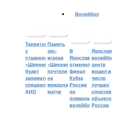
Волейбол
Территорией
Память
у
экс-
В
Ярославский
стадиона
игрока
Ярославле
волейбольный
«Шинник»
«Шинника»
отменили
центр
будет
почтили
финал
вошел в
заниматься
на
Кубка
число
специальное
международном
России
лучших
АНО
матче
по
спортивных
пляжному
объектов
волейболу
России