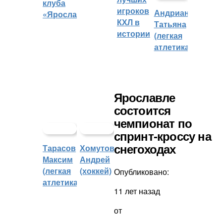
клуба
игроков
Андрианова
«Ярославич»
КХЛ в
Татьяна
истории
(легкая
атлетика)
Ярославле
состоится
чемпионат по
спринт-кроссу на
Тарасов
Хомутов
снегоходах
Максим
Андрей
(легкая
(хоккей)
Опубликовано:
атлетика)
11 лет назад
от