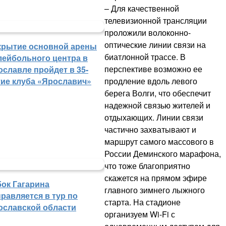
– Для качественной
телевизионной трансляции
проложили волоконно-
оптические линии связи на
крытие основной арены
биатлонной трассе. В
лейбольного центра в
перспективе возможно ее
ославле пройдет в 35-
продление вдоль левого
тие клуба «Ярославич»
берега Волги, что обеспечит
надежной связью жителей и
отдыхающих. Линии связи
частично захватывают и
маршрут самого массового в
России Деминского марафона,
что тоже благоприятно
скажется на прямом эфире
бок Гагарина
главного зимнего лыжного
равляется в тур по
старта. На стадионе
ославской области
организуем Wi-Fi с