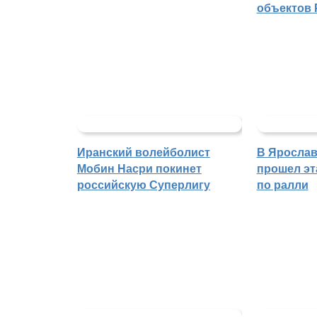
объектов 
Иранский волейболист
В Ярослав
Мобин Насри покинет
прошел эт
российскую Суперлигу
по ралли