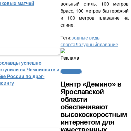
ыковых матчей
вольный стиль, 100 метров
брасс, 100 метров баттерфляй
и 100 метров плавание на
спине.
Теги:
водные виды
спорта
Лазурный
плавание
Реклама
ославцы успешно
ступили на Чемпионате и
Другие виды
ке России по дрэг-
йсингу
Центр «Демино» в
Ярославской
области
обеспечивают
высокоскоростным
интернетом для
качественных