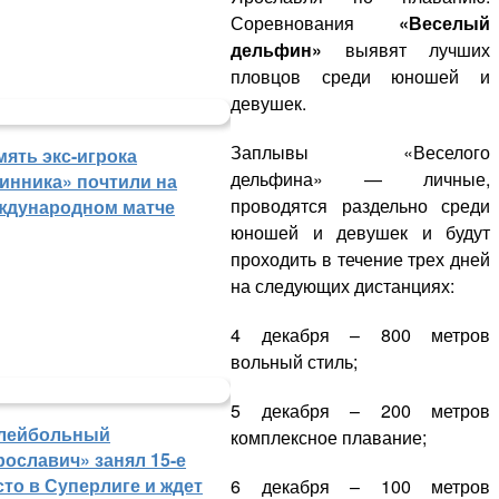
Соревнования
«Веселый
дельфин»
выявят лучших
пловцов среди юношей и
девушек.
Заплывы «Веселого
мять экс-игрока
дельфина» — личные,
инника» почтили на
проводятся раздельно среди
ждународном матче
юношей и девушек и будут
проходить в течение трех дней
на следующих дистанциях:
4 декабря – 800 метров
вольный стиль;
5 декабря – 200 метров
лейбольный
комплексное плавание;
рославич» занял 15-е
сто в Суперлиге и ждет
6 декабря – 100 метров