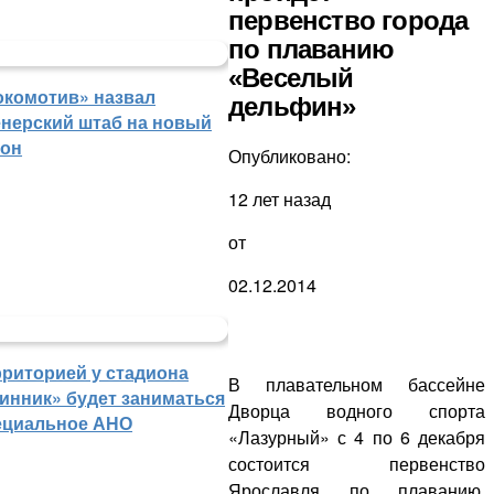
первенство города
по плаванию
«Веселый
окомотив» назвал
дельфин»
енерский штаб на новый
зон
Опубликовано:
12 лет назад
от
02.12.2014
рриторией у стадиона
В плавательном бассейне
инник» будет заниматься
Дворца водного спорта
ециальное АНО
«Лазурный» с 4 по 6 декабря
состоится первенство
Ярославля по плаванию.