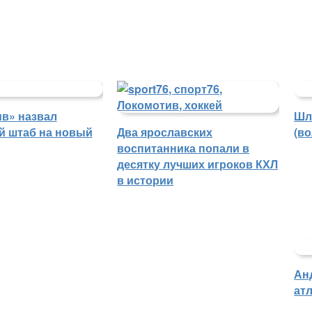
в» назвал
Шл
й штаб на новый
Два ярославских
(в
воспитанника попали в
десятку лучших игроков КХЛ
в истории
Ан
атл