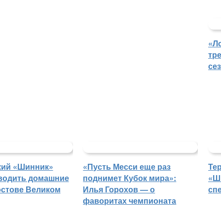
«Л
тр
се
кий «Шинник»
«Пусть Месси еще раз
Те
водить домашние
поднимет Кубок мира»:
«Ш
остове Великом
Илья Горохов — о
сп
фаворитах чемпионата