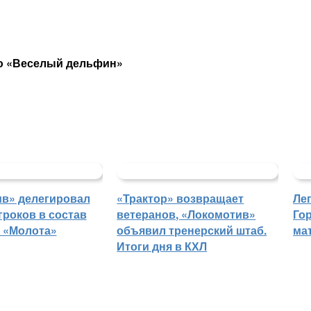
ию «Веселый дельфин»
в» делегировал
«Трактор» возвращает
Ле
гроков в состав
ветеранов, «Локомотив»
Го
 «Молота»
объявил тренерский штаб.
ма
Итоги дня в КХЛ