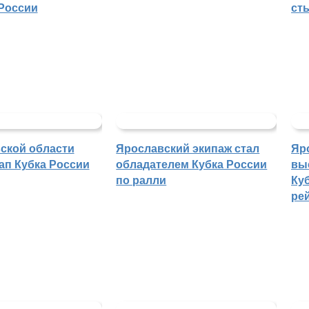
России
ст
ской области
Ярославский экипаж стал
Яр
ап Кубка России
обладателем Кубка России
вы
по ралли
Куб
ре