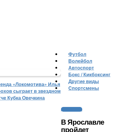
Футбол
Волейбол
Автоспорт
Бокс / Кикбоксинг
Другие виды
генда «Локомотива» Илья
Cпортсмены
рохов сыграет в звездном
тче Кубка Овечкина
Другие виды
В Ярославле
пройдет