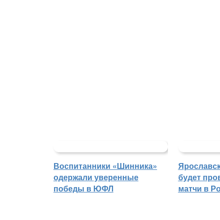
Воспитанники «Шинника»
Ярославс
одержали уверенные
будет про
победы в ЮФЛ
матчи в Р