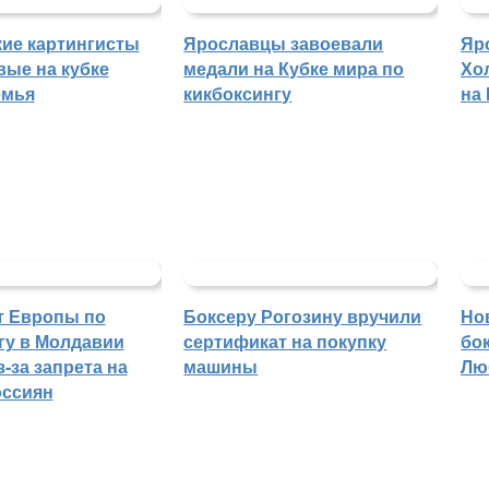
ие картингисты
Ярославцы завоевали
Яр
вые на кубке
медали на Кубке мира по
Хо
емья
кикбоксингу
на
т Европы по
Боксеру Рогозину вручили
Но
гу в Молдавии
сертификат на покупку
бо
-за запрета на
машины
Лю
оссиян