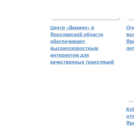
Центр «Демино» в
От
Ярославской области
во
обеспечивают
Яр
высокоскоростным
ле
интернетом для
качественных трансляций
Ку
отп
Яр