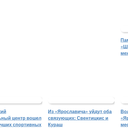
Па
«Ш
ме
кий
Из «Ярославича» уйдут оба
Во
ьный центр вошел
связующих: Свентицкис и
«Я
учших спортивных
Кураш
ме