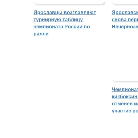
Ярославцы возглавляют
Ярославск
турнирную таблицу
снова пер
чемпионата России по
Нечерноз
ралли
Чемпиона
кикбоксин
отменён из
участие р