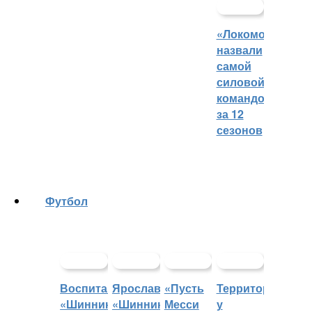
«Локомотив»
назвали
самой
силовой
командой
за 12
сезонов
Футбол
Воспитанники
Ярославский
«Пусть
Территорией
«Шинника»
«Шинник»
Месси
у