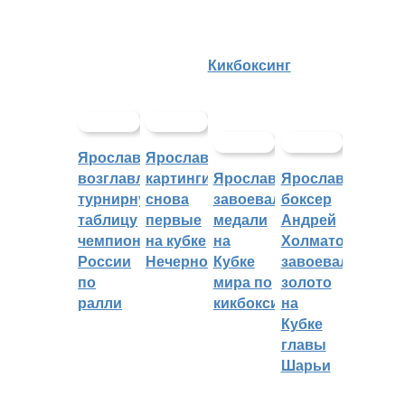
Кикбоксинг
Ярославцы
Ярославские
возглавляют
картингисты
Ярославцы
Ярославский
турнирную
снова
завоевали
боксер
таблицу
первые
медали
Андрей
чемпионата
на кубке
на
Холматов
России
Нечерноземья
Кубке
завоевал
по
мира по
золото
ралли
кикбоксингу
на
Кубке
главы
Шарьи