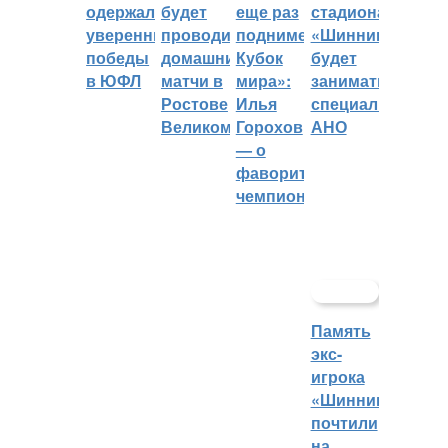
одержали
будет
еще раз
стадиона
уверенные
проводить
поднимет
«Шинник»
победы
домашние
Кубок
будет
в ЮФЛ
матчи в
мира»:
заниматься
Ростове
Илья
специальное
Великом
Горохов
АНО
— о
фаворитах
чемпионата
Память
экс-
игрока
«Шинника»
почтили
на