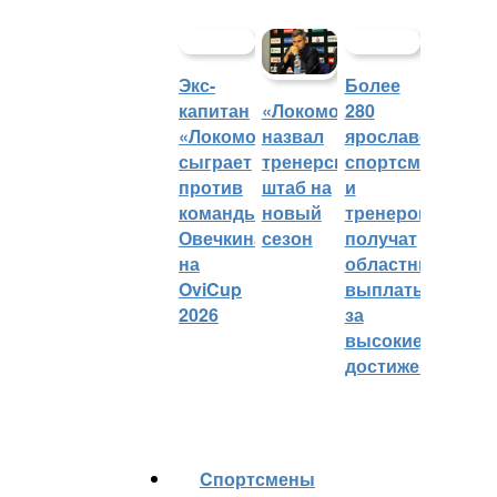
Экс-
Более
капитан
280
«Локомотив»
«Локомотива»
ярославских
назвал
сыграет
спортсменов
тренерский
против
и
штаб на
команды
тренеров
новый
Овечкина
получат
сезон
на
областные
OviCup
выплаты
2026
за
высокие
достижения
Cпортсмены