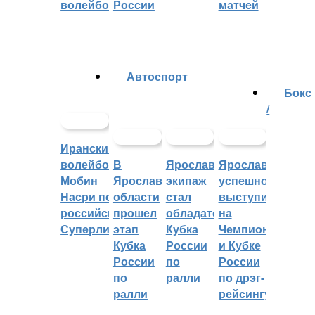
волейболу
России
матчей
Автоспорт
Бокс
/
Иранский
волейболист
В
Ярославский
Ярославцы
Мобин
Ярославской
экипаж
успешно
Насри покинет
области
стал
выступили
российскую
прошел
обладателем
на
Суперлигу
этап
Кубка
Чемпионате
Кубка
России
и Кубке
России
по
России
по
ралли
по дрэг-
ралли
рейсингу