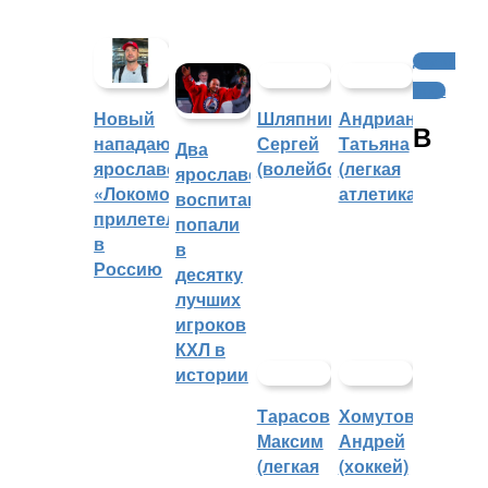
Другие
виды
Шляпников
Андрианова
Новый
В
Сергей
Татьяна
нападающий
Два
(волейбол)
(легкая
ярославского
ярославских
атлетика)
«Локомотива»
воспитанника
прилетел
попали
в
в
Россию
десятку
лучших
игроков
КХЛ в
истории
Тарасов
Хомутов
Максим
Андрей
(легкая
(хоккей)