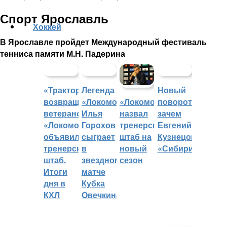
Спорт Ярославль
Хоккей
В Ярославле пройдет Международный фестиваль
тенниса памяти М.Н. Падерина
«Трактор»
Легенда
Новый
возвращает
«Локомотива»
поворот:
«Локомотив»
ветеранов,
Илья
зачем
назвал
«Локомотив»
Горохов
Евгений
тренерский
объявил
сыграет
Кузнецов
штаб на
тренерский
в
«Сибири»?
новый
штаб.
звездном
сезон
Итоги
матче
дня в
Кубка
КХЛ
Овечкина