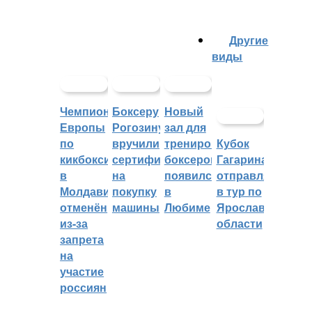
Другие
виды
Чемпионат
Боксеру
Новый
Европы
Рогозину
зал для
по
вручили
тренировок
Кубок
кикбоксингу
сертификат
боксеров
Гагарина
в
на
появился
отправляется
Молдавии
покупку
в
в тур по
отменён
машины
Любиме
Ярославской
из-за
области
запрета
на
участие
россиян