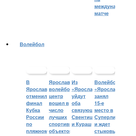
международном
матче
Волейбол
В
Ярославский
Из
Волейбольный
Ярославле
волейбольный
«Ярославича»
«Ярославич»
отменили
центр
уйдут
занял
финал
вошел в
оба
15-е
Кубка
число
связующих:
место в
России
лучших
Свентицкис
Суперлиге
по
спортивных
и Кураш
и ждет
пляжному
объектов
стыковых