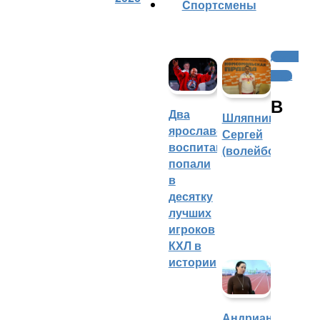
Cпортсмены
Другие
виды
В
Два
Шляпников
ярославских
Сергей
воспитанника
(волейбол)
попали
в
десятку
лучших
игроков
КХЛ в
истории
Андрианова