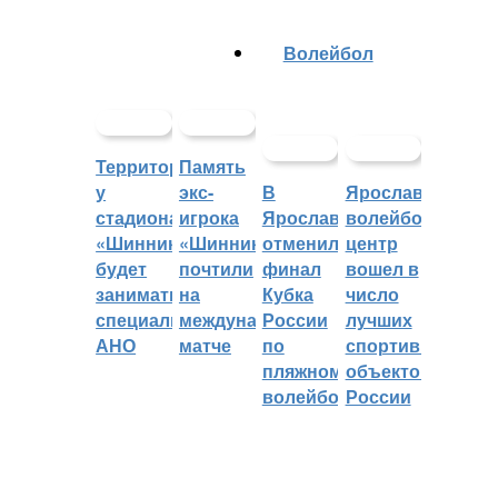
Волейбол
Территорией
Память
у
экс-
В
Ярославский
стадиона
игрока
Ярославле
волейбольный
«Шинник»
«Шинника»
отменили
центр
будет
почтили
финал
вошел в
заниматься
на
Кубка
число
специальное
международном
России
лучших
АНО
матче
по
спортивных
пляжному
объектов
волейболу
России