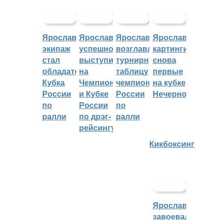
Ярославский
Ярославцы
Ярославцы
Ярославские
экипаж
успешно
возглавляют
картингисты
стал
выступили
турнирную
снова
обладателем
на
таблицу
первые
Кубка
Чемпионате
чемпионата
на кубке
России
и Кубке
России
Нечерноземья
по
России
по
ралли
по дрэг-
ралли
рейсингу
Кикбоксинг
Ярославцы
завоевали