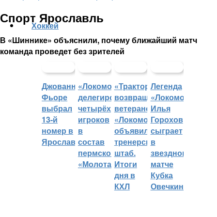
Спорт Ярославль
Хоккей
В «Шиннике» объяснили, почему ближайший матч
команда проведет без зрителей
Джованни
«Локомотив»
«Трактор»
Легенда
Фьоре
делегировал
возвращает
«Локомотива»
выбрал
четырёх
ветеранов,
Илья
13-й
игроков
«Локомотив»
Горохов
номер в
в
объявил
сыграет
Ярославле
состав
тренерский
в
пермского
штаб.
звездном
«Молота»
Итоги
матче
дня в
Кубка
КХЛ
Овечкина