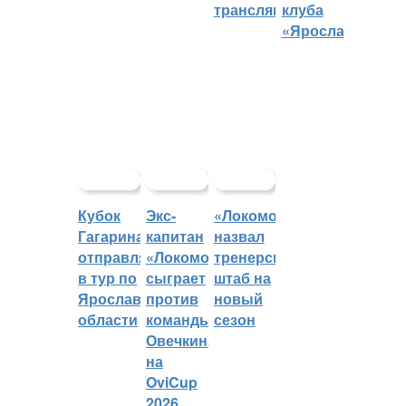
трансляций
клуба
«Ярославич»
Кубок
Экс-
«Локомотив»
Гагарина
капитан
назвал
отправляется
«Локомотива»
тренерский
в тур по
сыграет
штаб на
Ярославской
против
новый
области
команды
сезон
Овечкина
на
OviCup
2026