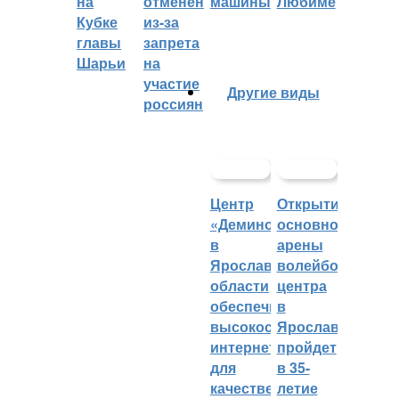
на
отменён
машины
Любиме
Кубке
из-за
главы
запрета
Шарьи
на
участие
Другие виды
россиян
Центр
Открытие
«Демино»
основной
в
арены
Ярославской
волейбольного
области
центра
обеспечивают
в
высокоскоростным
Ярославле
интернетом
пройдет
для
в 35-
качественных
летие