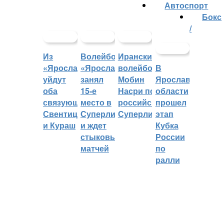
Автоспорт
Бокс
/
Из
Волейбольный
Иранский
«Ярославича»
«Ярославич»
волейболист
В
уйдут
занял
Мобин
Ярославской
оба
15-е
Насри покинет
области
связующих:
место в
российскую
прошел
Свентицкис
Суперлиге
Суперлигу
этап
и Кураш
и ждет
Кубка
стыковых
России
матчей
по
ралли