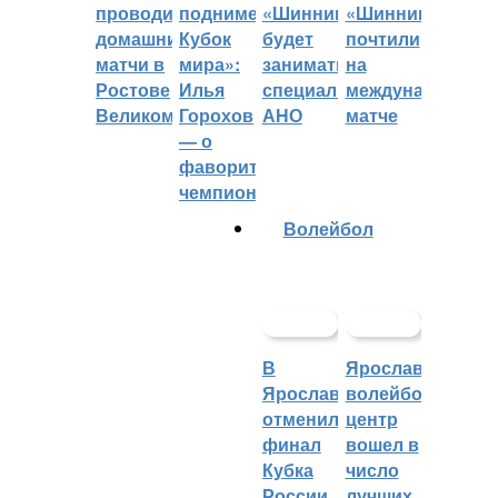
проводить
поднимет
«Шинник»
«Шинника»
домашние
Кубок
будет
почтили
матчи в
мира»:
заниматься
на
Ростове
Илья
специальное
международном
Великом
Горохов
АНО
матче
— о
фаворитах
чемпионата
Волейбол
В
Ярославский
Ярославле
волейбольный
отменили
центр
финал
вошел в
Кубка
число
России
лучших