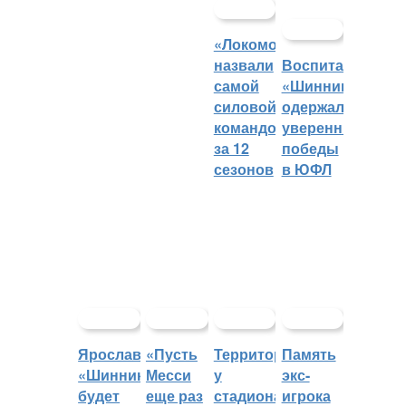
«Локомотив»
назвали
Воспитанники
самой
«Шинника»
силовой
одержали
командой
уверенные
за 12
победы
сезонов
в ЮФЛ
Ярославский
«Пусть
Территорией
Память
«Шинник»
Месси
у
экс-
будет
еще раз
стадиона
игрока