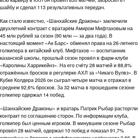
шайбу и сделал 113 результативных передач.
Как стало известно, «Шанхайские Драконы» заключили
двухлетний контракт с вратарём Амиром Мифтаховым на
45 млн рублей за сезон (90 млн — за два года). В
настоящий момент «Ак Барс» обменял права на 26-летнего
голкипера в китайский клуб. Мифтахов — воспитанник
казанской школы, прошлый сезон провёл в фарм-клубе
«Каролины Харрикейнз». На его счёту 28 матчей и 88,8%
отражённых бросков в регулярке АХЛ за «Чикаго Вулвз». В
Кубке Колдера 2026 он сыграл четыре матча и отражал в
среднем 92,6% бросков. За 32 матча в прошедшем сезоне
голкипер одержал 14 побед.
«Шанхайские Драконы» и вратарь Патрик Рыбар расторгли
контракт по соглашению сторон. По информации клуба,
голкипер был ценным игроком. В минувшем сезоне Рыбар
провёл 28 матчей, одержал 10 побед и показал 91,7%
отражённых бросков с коэффициентом надёжности 2,88. В