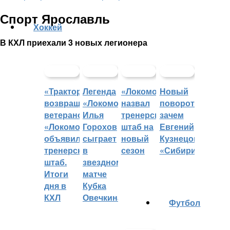
Спорт Ярославль
Хоккей
В КХЛ приехали 3 новых легионера
«Трактор»
Легенда
«Локомотив»
Новый
возвращает
«Локомотива»
назвал
поворот:
ветеранов,
Илья
тренерский
зачем
«Локомотив»
Горохов
штаб на
Евгений
объявил
сыграет
новый
Кузнецов
тренерский
в
сезон
«Сибири»?
штаб.
звездном
Итоги
матче
дня в
Кубка
КХЛ
Овечкина
Футбол