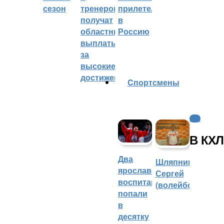
сезон
тренеров
прилетел
получат
в
областные
Россию
выплаты
за
высокие
достижения
Cпортсмены
КХЛ
В КХЛ
Два
Шляпников
ярославских
Сергей
воспитанника
(волейбол)
попали
в
десятку