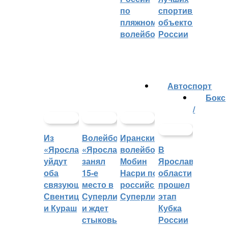
по
спортивных
пляжному
объектов
волейболу
России
Автоспорт
Бокс
/
Из
Волейбольный
Иранский
«Ярославича»
«Ярославич»
волейболист
В
уйдут
занял
Мобин
Ярославской
оба
15-е
Насри покинет
области
связующих:
место в
российскую
прошел
Свентицкис
Суперлиге
Суперлигу
этап
и Кураш
и ждет
Кубка
стыковых
России