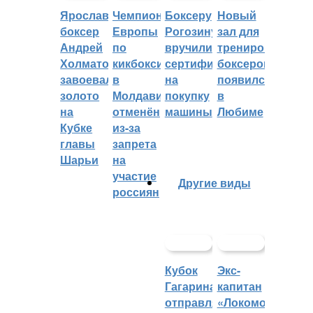
Ярославский
Чемпионат
Боксеру
Новый
боксер
Европы
Рогозину
зал для
Андрей
по
вручили
тренировок
Холматов
кикбоксингу
сертификат
боксеров
завоевал
в
на
появился
золото
Молдавии
покупку
в
на
отменён
машины
Любиме
Кубке
из-за
главы
запрета
Шарьи
на
участие
Другие виды
россиян
Кубок
Экс-
Гагарина
капитан
отправляется
«Локомотива»