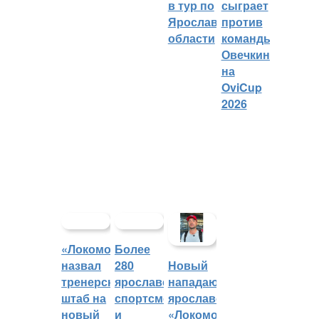
в тур по
сыграет
Ярославской
против
области
команды
Овечкина
на
OviCup
2026
«Локомотив»
Более
назвал
280
Новый
тренерский
ярославских
нападающий
штаб на
спортсменов
ярославского
новый
и
«Локомотива»