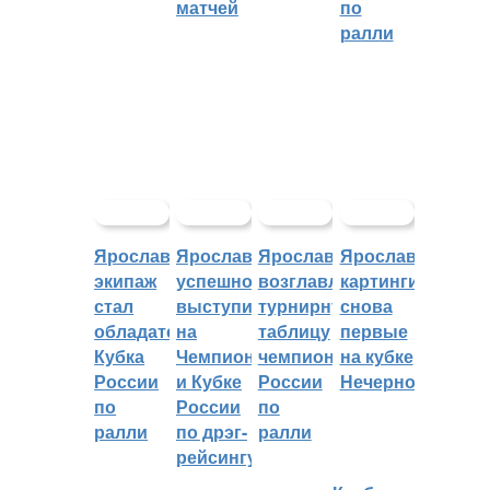
матчей
по
ралли
Ярославский
Ярославцы
Ярославцы
Ярославские
экипаж
успешно
возглавляют
картингисты
стал
выступили
турнирную
снова
обладателем
на
таблицу
первые
Кубка
Чемпионате
чемпионата
на кубке
России
и Кубке
России
Нечерноземья
по
России
по
ралли
по дрэг-
ралли
рейсингу