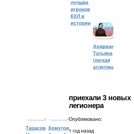
лучших
игроков
КХЛ в
истории
Андрианова
Татьяна
(легкая
атлетика)
приехали 3 новых
легионера
Опубликовано:
Тарасов
Хомутов
1 год назад