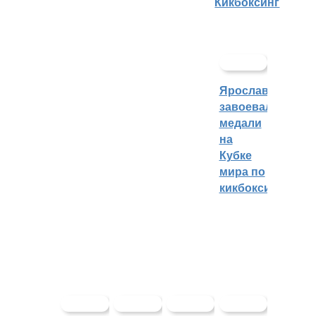
Кикбоксинг
Ярославцы
завоевали
медали
на
Кубке
мира по
кикбоксингу