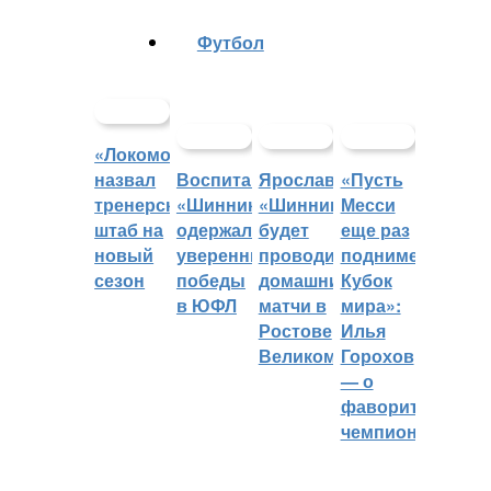
Футбол
«Локомотив»
назвал
Воспитанники
Ярославский
«Пусть
тренерский
«Шинника»
«Шинник»
Месси
штаб на
одержали
будет
еще раз
новый
уверенные
проводить
поднимет
сезон
победы
домашние
Кубок
в ЮФЛ
матчи в
мира»:
Ростове
Илья
Великом
Горохов
— о
фаворитах
чемпионата