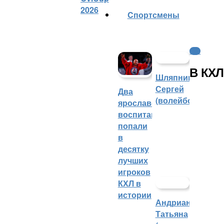
2026
Cпортсмены
КХЛ
В КХЛ
Шляпников
Сергей
Два
(волейбол)
ярославских
воспитанника
попали
в
десятку
лучших
игроков
КХЛ в
истории
Андрианова
Татьяна