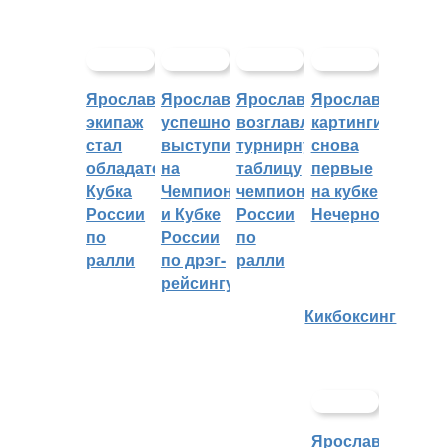
Ярославский
Ярославцы
Ярославцы
Ярославские
экипаж
успешно
возглавляют
картингисты
стал
выступили
турнирную
снова
обладателем
на
таблицу
первые
Кубка
Чемпионате
чемпионата
на кубке
России
и Кубке
России
Нечерноземья
по
России
по
ралли
по дрэг-
ралли
рейсингу
Кикбоксинг
Ярославцы