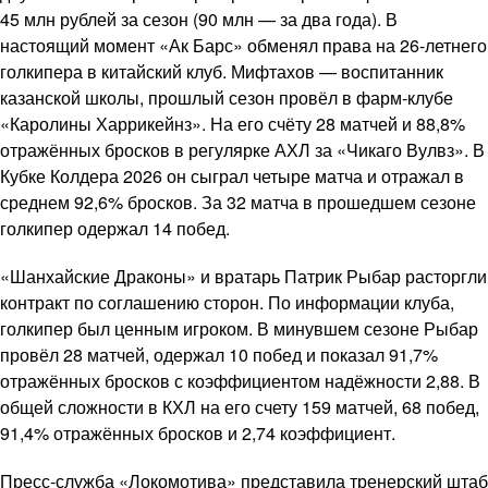
45 млн рублей за сезон (90 млн — за два года). В
настоящий момент «Ак Барс» обменял права на 26-летнего
голкипера в китайский клуб. Мифтахов — воспитанник
казанской школы, прошлый сезон провёл в фарм-клубе
«Каролины Харрикейнз». На его счёту 28 матчей и 88,8%
отражённых бросков в регулярке АХЛ за «Чикаго Вулвз». В
Кубке Колдера 2026 он сыграл четыре матча и отражал в
среднем 92,6% бросков. За 32 матча в прошедшем сезоне
голкипер одержал 14 побед.
«Шанхайские Драконы» и вратарь Патрик Рыбар расторгли
контракт по соглашению сторон. По информации клуба,
голкипер был ценным игроком. В минувшем сезоне Рыбар
провёл 28 матчей, одержал 10 побед и показал 91,7%
отражённых бросков с коэффициентом надёжности 2,88. В
общей сложности в КХЛ на его счету 159 матчей, 68 побед,
91,4% отражённых бросков и 2,74 коэффициент.
Пресс-служба «Локомотива» представила тренерский штаб