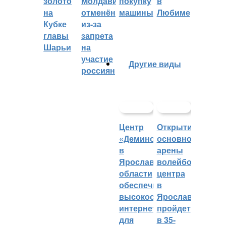
золото
Молдавии
покупку
в
на
отменён
машины
Любиме
Кубке
из-за
главы
запрета
Шарьи
на
участие
Другие виды
россиян
Центр
Открытие
«Демино»
основной
в
арены
Ярославской
волейбольного
области
центра
обеспечивают
в
высокоскоростным
Ярославле
интернетом
пройдет
для
в 35-