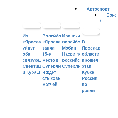
Автоспорт
Бокс
/
Из
Волейбольный
Иранский
«Ярославича»
«Ярославич»
волейболист
В
уйдут
занял
Мобин
Ярославской
оба
15-е
Насри покинет
области
связующих:
место в
российскую
прошел
Свентицкис
Суперлиге
Суперлигу
этап
и Кураш
и ждет
Кубка
стыковых
России
матчей
по
ралли