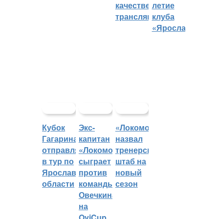
качественных
летие
трансляций
клуба
«Ярославич»
Кубок
Экс-
«Локомотив»
Гагарина
капитан
назвал
отправляется
«Локомотива»
тренерский
в тур по
сыграет
штаб на
Ярославской
против
новый
области
команды
сезон
Овечкина
на
OviCup