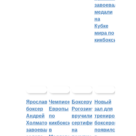
завоевали
медали
на
Кубке
мира по
кикбоксингу
Ярославский
Чемпионат
Боксеру
Новый
боксер
Европы
Рогозину
зал для
Андрей
по
вручили
тренировок
Холматов
кикбоксингу
сертификат
боксеров
завоевал
в
на
появился