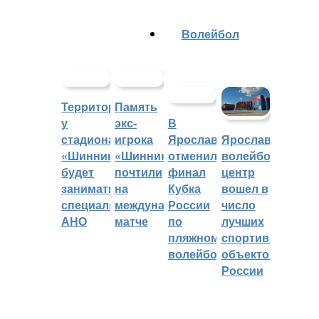
Волейбол
Территорией
Память
у
экс-
В
стадиона
игрока
Ярославле
Ярославский
«Шинник»
«Шинника»
отменили
волейбольный
будет
почтили
финал
центр
заниматься
на
Кубка
вошел в
специальное
международном
России
число
АНО
матче
по
лучших
пляжному
спортивных
волейболу
объектов
России