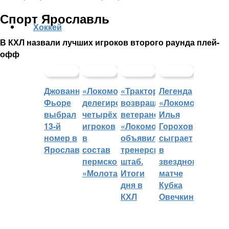
Спорт Ярославль
Хоккей
В КХЛ назвали лучших игроков второго раунда плей-
офф
Джованни
«Локомотив»
«Трактор»
Легенда
Фьоре
делегировал
возвращает
«Локомотива»
выбрал
четырёх
ветеранов,
Илья
13-й
игроков
«Локомотив»
Горохов
номер в
в
объявил
сыграет
Ярославле
состав
тренерский
в
пермского
штаб.
звездном
«Молота»
Итоги
матче
дня в
Кубка
КХЛ
Овечкина