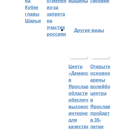
на
отменён
машины
Любиме
Кубке
из-за
главы
запрета
Шарьи
на
участие
Другие виды
россиян
Центр
Открытие
«Демино»
основной
в
арены
Ярославской
волейбольного
области
центра
обеспечивают
в
высокоскоростным
Ярославле
интернетом
пройдет
для
в 35-
качественных
летие