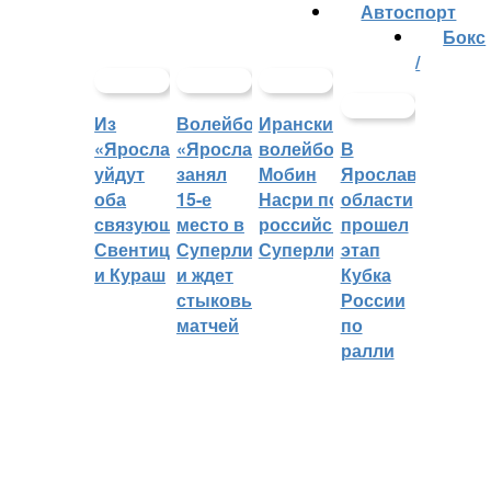
Автоспорт
Бокс
/
Из
Волейбольный
Иранский
«Ярославича»
«Ярославич»
волейболист
В
уйдут
занял
Мобин
Ярославской
оба
15-е
Насри покинет
области
связующих:
место в
российскую
прошел
Свентицкис
Суперлиге
Суперлигу
этап
и Кураш
и ждет
Кубка
стыковых
России
матчей
по
ралли