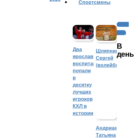
Cпортсмены
Другие
виды
В
Два
Шляпников
день
ярославских
Сергей
воспитанника
(волейбол)
попали
в
десятку
лучших
игроков
КХЛ в
истории
Андрианова
Татьяна