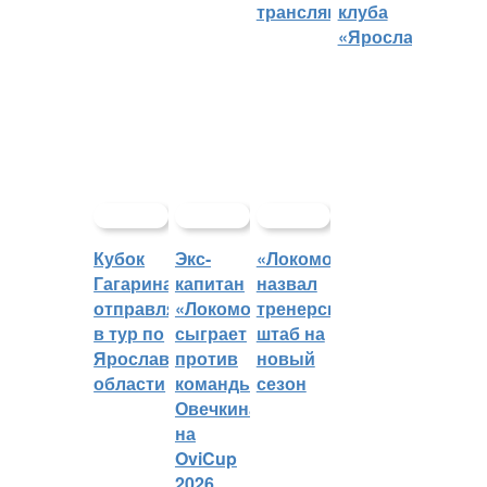
трансляций
клуба
«Ярославич»
Кубок
Экс-
«Локомотив»
Гагарина
капитан
назвал
отправляется
«Локомотива»
тренерский
в тур по
сыграет
штаб на
Ярославской
против
новый
области
команды
сезон
Овечкина
на
OviCup
2026