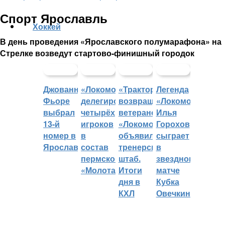
Спорт Ярославль
Хоккей
В день проведения «Ярославского полумарафона» на
Стрелке возведут стартово-финишный городок
Джованни
«Локомотив»
«Трактор»
Легенда
Фьоре
делегировал
возвращает
«Локомотива»
выбрал
четырёх
ветеранов,
Илья
13-й
игроков
«Локомотив»
Горохов
номер в
в
объявил
сыграет
Ярославле
состав
тренерский
в
пермского
штаб.
звездном
«Молота»
Итоги
матче
дня в
Кубка
КХЛ
Овечкина