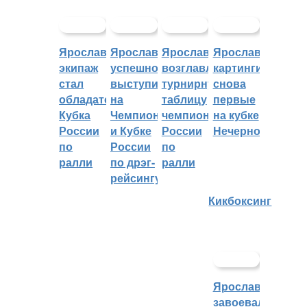
Ярославский
Ярославцы
Ярославцы
Ярославские
экипаж
успешно
возглавляют
картингисты
стал
выступили
турнирную
снова
обладателем
на
таблицу
первые
Кубка
Чемпионате
чемпионата
на кубке
России
и Кубке
России
Нечерноземья
по
России
по
ралли
по дрэг-
ралли
рейсингу
Кикбоксинг
Ярославцы
завоевали