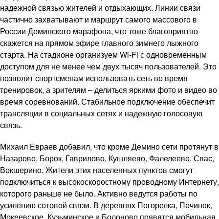
надежной связью жителей и отдыхающих. Линии связи
частично захватывают и маршрут самого массового в
России Деминского марафона, что тоже благоприятно
скажется на прямом эфире главного зимнего лыжного
старта. На стадионе организуем Wi-Fi с одновременным
доступом для не менее чем двух тысяч пользователей. Это
позволит спортсменам использовать сеть во время
тренировок, а зрителям – делиться яркими фото и видео во
время соревнований. Стабильное подключение обеспечит
трансляции в социальных сетях и надежную голосовую
связь.
Михаил Евраев добавил, что кроме Демино сети протянут в
Назарово, Борок, Гаврилово, Кушляево, Фалелеево, Спас,
Вокшерино. Жители этих населенных пунктов смогут
подключиться к высокоскоростному проводному Интернету,
которого раньше не было. Активно ведутся работы по
усилению сотовой связи. В деревнях Погорелка, Починок,
Мокеевское, Кузьминское и Болоново появятся мобильная