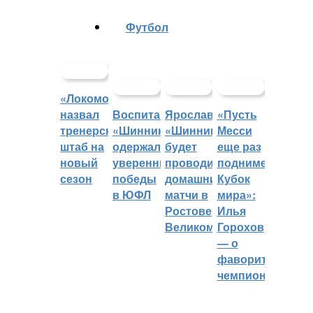
Футбол
«Локомотив»
назвал
Воспитанники
Ярославский
«Пусть
тренерский
«Шинника»
«Шинник»
Месси
штаб на
одержали
будет
еще раз
новый
уверенные
проводить
поднимет
сезон
победы
домашние
Кубок
в ЮФЛ
матчи в
мира»:
Ростове
Илья
Великом
Горохов
— о
фаворитах
чемпионата