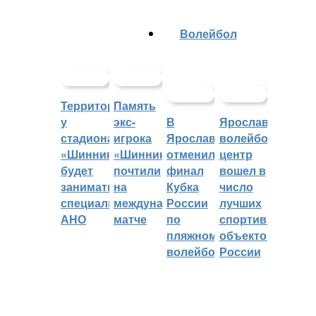
Волейбол
Территорией
Память
у
экс-
В
Ярославский
стадиона
игрока
Ярославле
волейбольный
«Шинник»
«Шинника»
отменили
центр
будет
почтили
финал
вошел в
заниматься
на
Кубка
число
специальное
международном
России
лучших
АНО
матче
по
спортивных
пляжному
объектов
волейболу
России