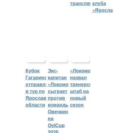
трансляций
клуба
«Ярославич»
Кубок
Экс-
«Локомотив»
Гагарина
капитан
назвал
отправляется
«Локомотива»
тренерский
в тур по
сыграет
штаб на
Ярославской
против
новый
области
команды
сезон
Овечкина
на
OviCup
2026