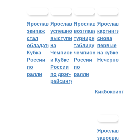
Ярославский
Ярославцы
Ярославцы
Ярославские
экипаж
успешно
возглавляют
картингисты
стал
выступили
турнирную
снова
обладателем
на
таблицу
первые
Кубка
Чемпионате
чемпионата
на кубке
России
и Кубке
России
Нечерноземья
по
России
по
ралли
по дрэг-
ралли
рейсингу
Кикбоксинг
Ярославцы
завоевали