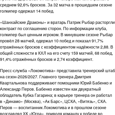
среднем 92,6% бросков. За 32 матча в прошедшем сезоне
голкипер одержал 14 побед.
«Шанхайские Драконы» и вратарь Патрик Рыбар расторгли
контракт по соглашению сторон. По информации клуба,
голкипер был ценным игроком. В минувшем сезоне Рыбар
провёл 28 матчей, одержал 10 побед и показал 91,7%
отражённых бросков с коэффициентом надёжности 2,88. В
общей сложности в КХЛ на его счету 159 матчей, 68 побед,
91,4% отражённых бросков и 2,74 коэффициент.
Пресс-служба «Локомотива» представила тренерский штаб
на сезон-2026/2027. Главного тренера Дмитрия
Квартальнова поддерживают помощники Юрий Бабенко и
Александр Перов. Бабенко известен как двукратный
обладатель Кубка Гагарина; в карьере тренера он работал
в «Динамо» (Москва), «Ак Барс», ЦСКА, «Витязь», СКА.
Перов — воспитанник Локомотива и в прошлом сезоне
возглавлял ХК «Югра», приводя команду к победе во