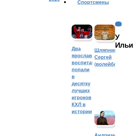
Cпортсмены
КХЛ
У
Ильи
Два
Шляпников
ярославских
Сергей
воспитанника
(волейбол)
попали
в
десятку
лучших
игроков
КХЛ в
истории
Андрианова