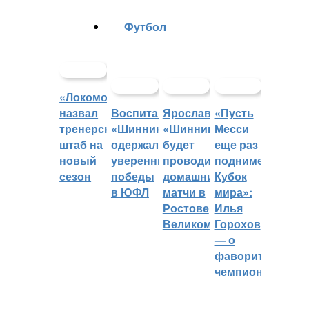
Футбол
«Локомотив»
назвал
Воспитанники
Ярославский
«Пусть
тренерский
«Шинника»
«Шинник»
Месси
штаб на
одержали
будет
еще раз
новый
уверенные
проводить
поднимет
сезон
победы
домашние
Кубок
в ЮФЛ
матчи в
мира»:
Ростове
Илья
Великом
Горохов
— о
фаворитах
чемпионата