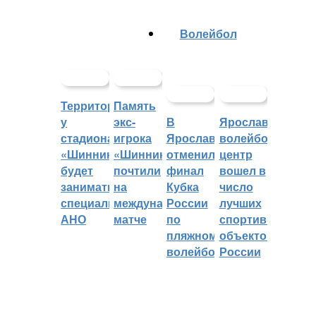
Волейбол
Территорией
Память
у
экс-
В
Ярославский
стадиона
игрока
Ярославле
волейбольный
«Шинник»
«Шинника»
отменили
центр
будет
почтили
финал
вошел в
заниматься
на
Кубка
число
специальное
международном
России
лучших
АНО
матче
по
спортивных
пляжному
объектов
волейболу
России