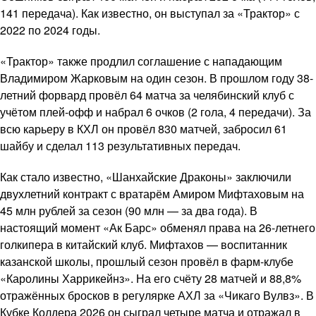
141 передача). Как известно, он выступал за «Трактор» с
2022 по 2024 годы.
«Трактор» также продлил соглашение с нападающим
Владимиром Жарковым на один сезон. В прошлом году 38-
летний форвард провёл 64 матча за челябинский клуб с
учётом плей-офф и набрал 6 очков (2 гола, 4 передачи). За
всю карьеру в КХЛ он провёл 830 матчей, забросил 61
шайбу и сделал 113 результативных передач.
Как стало известно, «Шанхайские Драконы» заключили
двухлетний контракт с вратарём Амиром Мифтаховым на
45 млн рублей за сезон (90 млн — за два года). В
настоящий момент «Ак Барс» обменял права на 26-летнего
голкипера в китайский клуб. Мифтахов — воспитанник
казанской школы, прошлый сезон провёл в фарм-клубе
«Каролины Харрикейнз». На его счёту 28 матчей и 88,8%
отражённых бросков в регулярке АХЛ за «Чикаго Вулвз». В
Кубке Колдера 2026 он сыграл четыре матча и отражал в