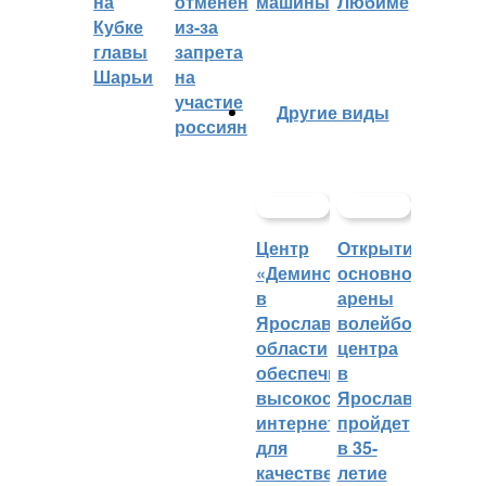
на
отменён
машины
Любиме
Кубке
из-за
главы
запрета
Шарьи
на
участие
Другие виды
россиян
Центр
Открытие
«Демино»
основной
в
арены
Ярославской
волейбольного
области
центра
обеспечивают
в
высокоскоростным
Ярославле
интернетом
пройдет
для
в 35-
качественных
летие