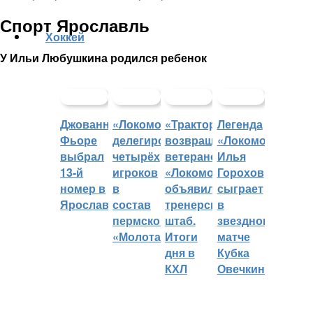
Спорт Ярославль
Хоккей
У Ильи Любушкина родился ребенок
Джованни
«Локомотив»
«Трактор»
Легенда
Фьоре
делегировал
возвращает
«Локомотива»
выбрал
четырёх
ветеранов,
Илья
13-й
игроков
«Локомотив»
Горохов
номер в
в
объявил
сыграет
Ярославле
состав
тренерский
в
пермского
штаб.
звездном
«Молота»
Итоги
матче
дня в
Кубка
КХЛ
Овечкина