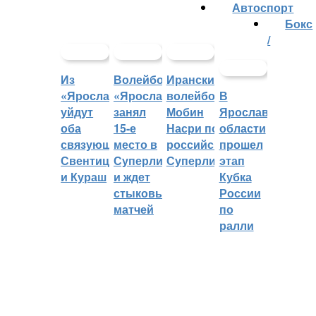
Автоспорт
Бокс
/
Из
Волейбольный
Иранский
«Ярославича»
«Ярославич»
волейболист
В
уйдут
занял
Мобин
Ярославской
оба
15-е
Насри покинет
области
связующих:
место в
российскую
прошел
Свентицкис
Суперлиге
Суперлигу
этап
и Кураш
и ждет
Кубка
стыковых
России
матчей
по
ралли