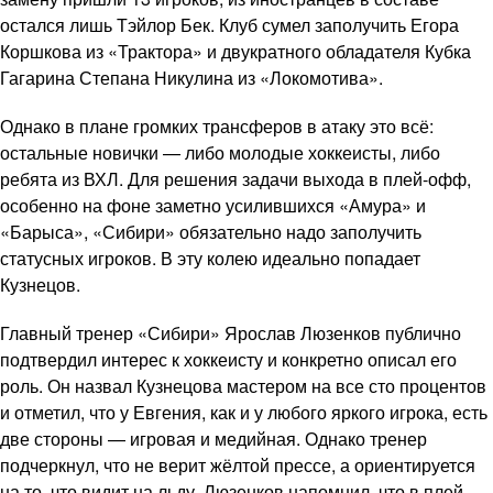
остался лишь Тэйлор Бек. Клуб сумел заполучить Егора
Коршкова из «Трактора» и двукратного обладателя Кубка
Гагарина Степана Никулина из «Локомотива».
Однако в плане громких трансферов в атаку это всё:
остальные новички — либо молодые хоккеисты, либо
ребята из ВХЛ. Для решения задачи выхода в плей-офф,
особенно на фоне заметно усилившихся «Амура» и
«Барыса», «Сибири» обязательно надо заполучить
статусных игроков. В эту колею идеально попадает
Кузнецов.
Главный тренер «Сибири» Ярослав Люзенков публично
подтвердил интерес к хоккеисту и конкретно описал его
роль. Он назвал Кузнецова мастером на все сто процентов
и отметил, что у Евгения, как и у любого яркого игрока, есть
две стороны — игровая и медийная. Однако тренер
подчеркнул, что не верит жёлтой прессе, а ориентируется
на то, что видит на льду. Люзенков напомнил, что в плей-