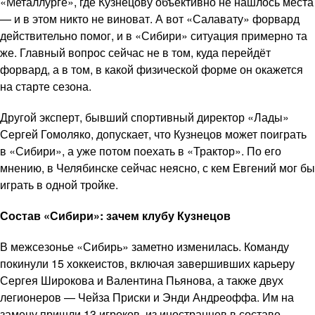
«Металлурге», где Кузнецову объективно не нашлось места
— и в этом никто не виноват. А вот «Салавату» форвард
действительно помог, и в «Сибири» ситуация примерно та
же. Главный вопрос сейчас не в том, куда перейдёт
форвард, а в том, в какой физической форме он окажется
на старте сезона.
Другой эксперт, бывший спортивный директор «Лады»
Сергей Гомоляко, допускает, что Кузнецов может поиграть
в «Сибири», а уже потом поехать в «Трактор». По его
мнению, в Челябинске сейчас неясно, с кем Евгений мог бы
играть в одной тройке.
Состав «Сибири»: зачем клубу Кузнецов
В межсезонье «Сибирь» заметно изменилась. Команду
покинули 15 хоккеистов, включая завершивших карьеру
Сергея Широкова и Валентина Пьянова, а также двух
легионеров — Чейза Приски и Энди Андреоффа. Им на
замену пришли 13 игроков, из иностранцев в составе