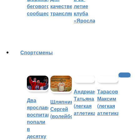
бегового
качественных
летие
сообщества
трансляций
клуба
«Ярославич»
Cпортсмены
Хоккей
Андрианова
Тарасов
Татьяна
Максим
Два
Шляпников
(легкая
(легкая
ярославских
Сергей
атлетика)
атлетика)
воспитанника
(волейбол)
попали
в
десятку