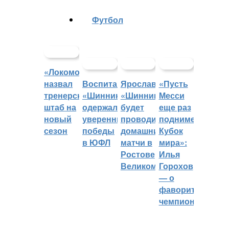
Футбол
«Локомотив»
назвал
Воспитанники
Ярославский
«Пусть
тренерский
«Шинника»
«Шинник»
Месси
штаб на
одержали
будет
еще раз
новый
уверенные
проводить
поднимет
сезон
победы
домашние
Кубок
в ЮФЛ
матчи в
мира»:
Ростове
Илья
Великом
Горохов
— о
фаворитах
чемпионата