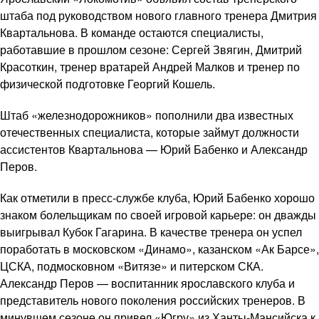
штаба под руководством нового главного тренера Дмитрия
Квартальнова. В команде остаются специалисты,
работавшие в прошлом сезоне: Сергей Звягин, Дмитрий
Красоткин, тренер вратарей Андрей Малков и тренер по
физической подготовке Георгий Кошель.
Штаб «железнодорожников» пополнили два известных
отечественных специалиста, которые займут должности
ассистентов Квартальнова — Юрий Бабенко и Александр
Перов.
Как отметили в пресс-службе клуба, Юрий Бабенко хорошо
знаком болельщикам по своей игровой карьере: он дважды
выигрывал Кубок Гагарина. В качестве тренера он успел
поработать в московском «Динамо», казанском «Ак Барсе»,
ЦСКА, подмосковном «Витязе» и питерском СКА.
Александр Перов — воспитанник ярославского клуба и
представитель нового поколения российских тренеров. В
минувшем сезоне он привел «Югру» из Ханты-Мансийска к