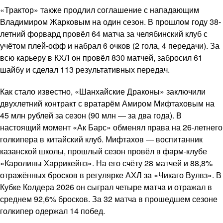
«Трактор» также продлил соглашение с нападающим
Владимиром Жарковым на один сезон. В прошлом году 38-
летний форвард провёл 64 матча за челябинский клуб с
учётом плей-офф и набрал 6 очков (2 гола, 4 передачи). За
всю карьеру в КХЛ он провёл 830 матчей, забросил 61
шайбу и сделал 113 результативных передач.
Как стало известно, «Шанхайские Драконы» заключили
двухлетний контракт с вратарём Амиром Мифтаховым на
45 млн рублей за сезон (90 млн — за два года). В
настоящий момент «Ак Барс» обменял права на 26-летнего
голкипера в китайский клуб. Мифтахов — воспитанник
казанской школы, прошлый сезон провёл в фарм-клубе
«Каролины Харрикейнз». На его счёту 28 матчей и 88,8%
отражённых бросков в регулярке АХЛ за «Чикаго Вулвз». В
Кубке Колдера 2026 он сыграл четыре матча и отражал в
среднем 92,6% бросков. За 32 матча в прошедшем сезоне
голкипер одержал 14 побед.