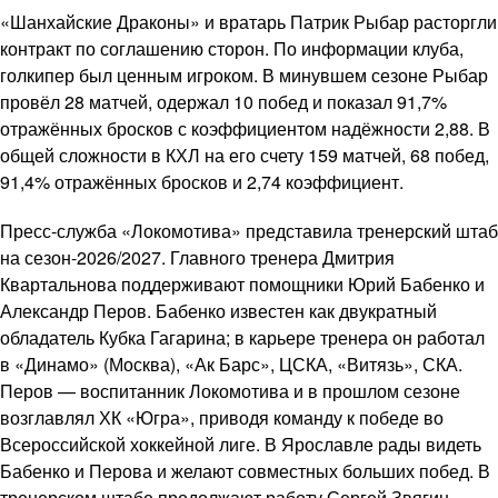
«Шанхайские Драконы» и вратарь Патрик Рыбар расторгли
контракт по соглашению сторон. По информации клуба,
голкипер был ценным игроком. В минувшем сезоне Рыбар
провёл 28 матчей, одержал 10 побед и показал 91,7%
отражённых бросков с коэффициентом надёжности 2,88. В
общей сложности в КХЛ на его счету 159 матчей, 68 побед,
91,4% отражённых бросков и 2,74 коэффициент.
Пресс-служба «Локомотива» представила тренерский штаб
на сезон-2026/2027. Главного тренера Дмитрия
Квартальнова поддерживают помощники Юрий Бабенко и
Александр Перов. Бабенко известен как двукратный
обладатель Кубка Гагарина; в карьере тренера он работал
в «Динамо» (Москва), «Ак Барс», ЦСКА, «Витязь», СКА.
Перов — воспитанник Локомотива и в прошлом сезоне
возглавлял ХК «Югра», приводя команду к победе во
Всероссийской хоккейной лиге. В Ярославле рады видеть
Бабенко и Перова и желают совместных больших побед. В
тренерском штабе продолжают работу Сергей Звягин,