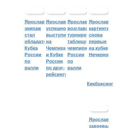
Ярославский
Ярославцы
Ярославцы
Ярославские
экипаж
успешно
возглавляют
картингисты
стал
выступили
турнирную
снова
обладателем
на
таблицу
первые
Кубка
Чемпионате
чемпионата
на кубке
России
и Кубке
России
Нечерноземья
по
России
по
ралли
по дрэг-
ралли
рейсингу
Кикбоксинг
Ярославцы
завоевали