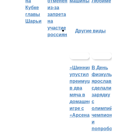
на
отменён
машины
Любиме
Кубке
из-за
главы
запрета
Шарьи
на
участие
Другие виды
россиян
«Шинник»
В День
упустил
физкультурника
преимущество
ярославцы
в два
сделали
мяча в
зарядку
домашней
с
игре с
олимпийским
«Арсеналом»
чемпионом
и
попробовали