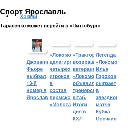
Спорт Ярославль
Хоккей
Тарасенко может перейти в «Питтсбург»
«Локомотив»
«Трактор»
Легенда
делегировал
возвращает
«Локомотива»
Джованни
четырёх
ветеранов,
Илья
Фьоре
игроков
«Локомотив»
Горохов
выбрал
в
объявил
сыграет
13-й
состав
тренерский
в
номер в
пермского
штаб.
звездном
Ярославле
«Молота»
Итоги
матче
дня в
Кубка
КХЛ
Овечкина