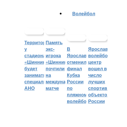
Волейбол
Территорией
Память
у
экс-
В
Ярославский
стадиона
игрока
Ярославле
волейбольный
«Шинник»
«Шинника»
отменили
центр
будет
почтили
финал
вошел в
заниматься
на
Кубка
число
специальное
международном
России
лучших
АНО
матче
по
спортивных
пляжному
объектов
волейболу
России