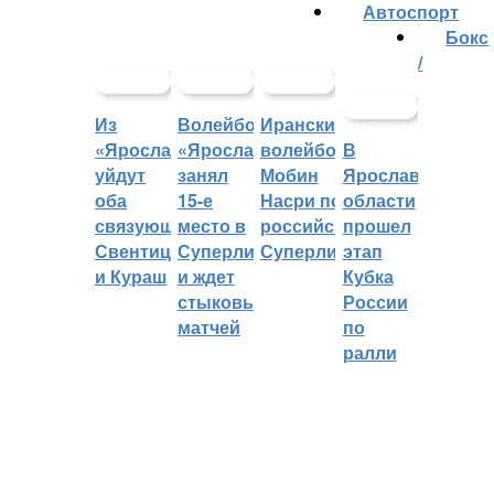
Автоспорт
Бокс
/
Из
Волейбольный
Иранский
«Ярославича»
«Ярославич»
волейболист
В
уйдут
занял
Мобин
Ярославской
оба
15-е
Насри покинет
области
связующих:
место в
российскую
прошел
Свентицкис
Суперлиге
Суперлигу
этап
и Кураш
и ждет
Кубка
стыковых
России
матчей
по
ралли