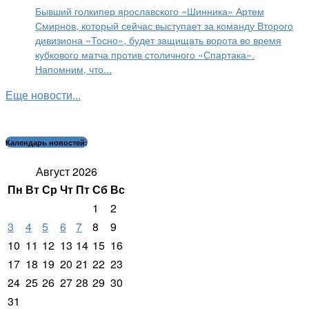
Бывший голкипер ярославского «Шинника» Артем
Смирнов, который сейчас выступает за команду Второго
дивизиона «Тосно», будет защищать ворота во время
кубкового матча против столичного «Спартака».
Напомним, что...
Еще новости...
Календарь новостей:
Август 2026
Пн
Вт
Ср
Чт
Пт
Сб
Вс
1
2
3
4
5
6
7
8
9
10
11
12
13
14
15
16
17
18
19
20
21
22
23
24
25
26
27
28
29
30
31