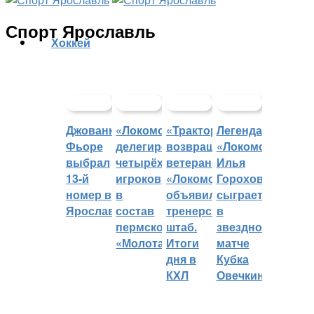
Спорт Ярославль
Хоккей
Джованни
«Локомотив»
«Трактор»
Легенда
Фьоре
делегировал
возвращает
«Локомотива»
выбрал
четырёх
ветеранов,
Илья
13-й
игроков
«Локомотив»
Горохов
номер в
в
объявил
сыграет
Ярославле
состав
тренерский
в
пермского
штаб.
звездном
«Молота»
Итоги
матче
дня в
Кубка
КХЛ
Овечкина