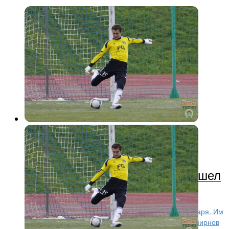
ФНЛ
11 лет назад
Экс-голкипер «Шинника» перешел
в «Тюмень»
Футбольный клуб «Тюмень» подписал нового вратаря. Им
стал 26-летний Артем Смирнов. Напомним, что Смирнов