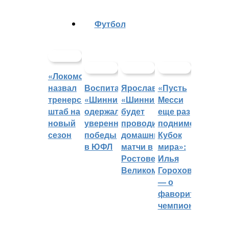
Футбол
«Локомотив»
назвал
Воспитанники
Ярославский
«Пусть
тренерский
«Шинника»
«Шинник»
Месси
штаб на
одержали
будет
еще раз
новый
уверенные
проводить
поднимет
сезон
победы
домашние
Кубок
в ЮФЛ
матчи в
мира»:
Ростове
Илья
Великом
Горохов
— о
фаворитах
чемпионата