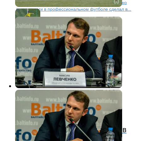
является воспитанником владимирского футбола, но
первые шаги в профессиональном футболе сделал в...
ФНЛ
12 лет назад
Руководство «Тосно»: Перед
командой стоит задача выйти в
Премьер-лигу