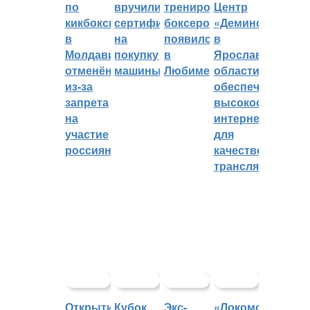
по
вручили
тренировок
Центр
кикбоксингу
сертификат
боксеров
«Демино»
в
на
появился
в
Молдавии
покупку
в
Ярославской
отменён
машины
Любиме
области
из-за
обеспечивают
запрета
высокоскорост
на
интернетом
участие
для
россиян
качественных
трансляций
Открытие
Кубок
Экс-
«Локомотив»