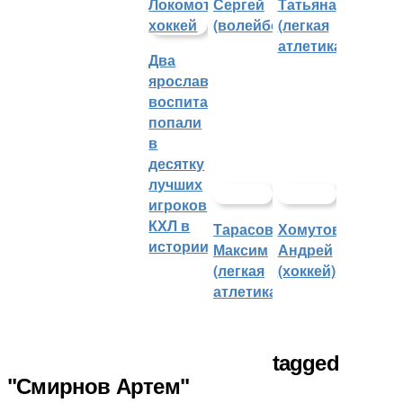
Сергей
Татьяна
(волейбол)
(легкая
атлетика)
Два
ярославских
воспитанника
попали
в
десятку
лучших
игроков
КХЛ в
Тарасов
Хомутов
истории
Максим
Андрей
(легкая
(хоккей)
атлетика)
tagged
"Смирнов Артем"