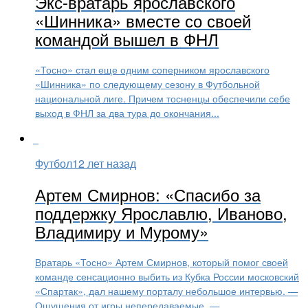
Экс-вратарь ярославского
«Шинника» вместе со своей
командой вышел в ФНЛ
«Тосно» стал еще одним соперником ярославского
«Шинника» по следующему сезону в Футбольной
национальной лиге. Причем тосненцы обеспечили себе
выход в ФНЛ за два тура до окончания...
Футбол
12 лет назад
Артем Смирнов: «Спасибо за
поддержку Ярославлю, Иваново,
Владимиру и Мурому»
Вратарь «Тосно» Артем Смирнов, который помог своей
команде сенсационно выбить из Кубка России московский
«Спартак», дал нашему порталу небольшое интервью. —
Ощущения от игры непередаваемые, —...