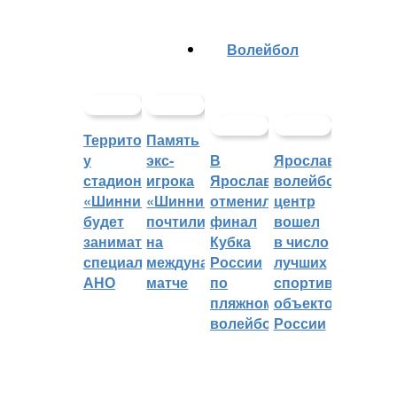
Волейбол
Территорией
Память
у
экс-
В
Ярославский
стадиона
игрока
Ярославле
волейбольный
«Шинник»
«Шинника»
отменили
центр
будет
почтили
финал
вошел
заниматься
на
Кубка
в число
специальное
международном
России
лучших
АНО
матче
по
спортивных
пляжному
объектов
волейболу
России