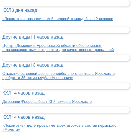
КХЛ
3 дня назад
«Локомотив» назвали самой силовой командой за 12 сезонов
Другие виды
11 часов назад
Центр «Демино» в Ярославской области обеспечивают
высокоскоростным интернетом для качественных трансляций
Другие виды
13 часов назад
Открытие основной арены волейбольного центра в Ярославле
пройдет в 35-летие клуба «Ярославич»
КХЛ
14 часов назад
Джованни Фьоре выбрал 13-й номер в Ярославле
КХЛ
14 часов назад
«Локомотив» делегировал четырёх игроков в состав пермского
«Молота»