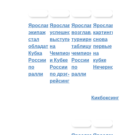
Ярославский
Ярославцы
Ярославцы
Ярославские
экипаж
успешно
возглавляют
картингисты
стал
выступили
турнирную
снова
обладателем
на
таблицу
первые
Кубка
Чемпионате
чемпионата
на
России
и Кубке
России
кубке
по
России
по
Нечерноземья
ралли
по дрэг-
ралли
рейсингу
Кикбоксинг