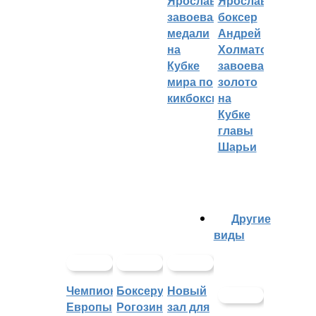
Ярославцы
Ярославский
завоевали
боксер
медали
Андрей
на
Холматов
Кубке
завоевал
мира по
золото
кикбоксингу
на
Кубке
главы
Шарьи
Другие
виды
Чемпионат
Боксеру
Новый
Европы
Рогозину
зал для