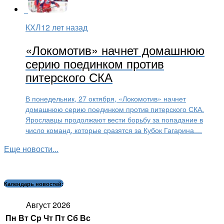
КХЛ
12 лет назад
«Локомотив» начнет домашнюю
серию поединком против
питерского СКА
В понедельник, 27 октября, «Локомотив» начнет
домашнюю серию поединком против питерского СКА.
Ярославцы продолжают вести борьбу за попадание в
число команд, которые сразятся за Кубок Гагарина....
Еще новости...
Календарь новостей:
Август 2026
Пн
Вт
Ср
Чт
Пт
Сб
Вс