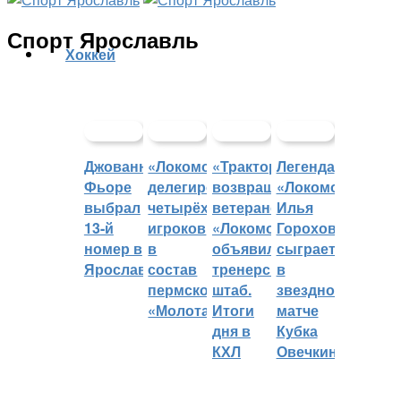
Спорт Ярославль
Хоккей
Джованни
«Локомотив»
«Трактор»
Легенда
Фьоре
делегировал
возвращает
«Локомотива»
выбрал
четырёх
ветеранов,
Илья
13-й
игроков
«Локомотив»
Горохов
номер в
в
объявил
сыграет
Ярославле
состав
тренерский
в
пермского
штаб.
звездном
«Молота»
Итоги
матче
дня в
Кубка
КХЛ
Овечкина