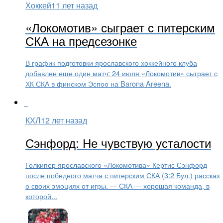
Хоккей
11 лет назад
«Локомотив» сыграет с питерским
СКА на предсезонке
В график подготовки ярославского хоккейного клуба
добавлен еще один матч: 24 июля «Локомотив» сыграет с
ХК СКА в финском Эспоо на Barona Areena.
КХЛ
12 лет назад
Сэнфорд: Не чувствую усталости
Голкипер ярославского «Локомотива» Кертис Сэнфорд
после победного матча с питерским СКА (3:2 Бул.) рассказ
о своих эмоциях от игры. — СКА — хорошая команда, в
которой...