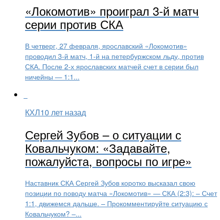
«Локомотив» проиграл 3-й матч
серии против СКА
В четверг, 27 февраля, ярославский «Локомотив»
проводил 3-й матч, 1-й на петербуржском льду, против
СКА. После 2-х ярославских матчей счет в серии был
ничейны — 1:1...
КХЛ
10 лет назад
Сергей Зубов – о ситуации с
Ковальчуком: «Задавайте,
пожалуйста, вопросы по игре»
Наставник СКА Сергей Зубов коротко высказал свою
позиции по поводу матча «Локомотив» — СКА (2:3): – Счет
1:1, движемся дальше. – Прокомментируйте ситуацию с
Ковальчуком? –...