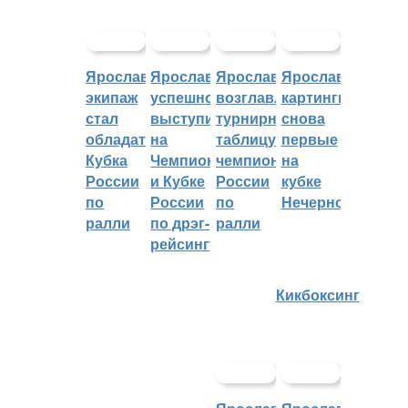
Ярославский
Ярославцы
Ярославцы
Ярославские
экипаж
успешно
возглавляют
картингисты
стал
выступили
турнирную
снова
обладателем
на
таблицу
первые
Кубка
Чемпионате
чемпионата
на
России
и Кубке
России
кубке
по
России
по
Нечерноземья
ралли
по дрэг-
ралли
рейсингу
Кикбоксинг