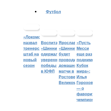
Футбол
«Локомотив»
назвал
Воспитанники
Ярославский
«Пусть
тренерский
«Шинника»
«Шинник»
Месси
штаб на
одержали
будет
еще раз
новый
уверенные
проводить
поднимет
сезон
победы
домашние
Кубок
в ЮФЛ
матчи в
мира»:
Ростове
Илья
Великом
Горохов
— о
фаворитах
чемпионата