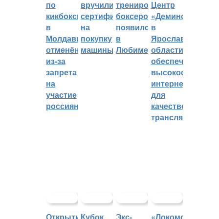
по
вручили
тренировок
Центр
кикбоксингу
сертификат
боксеров
«Демино»
в
на
появился
в
Молдавии
покупку
в
Ярославской
отменён
машины
Любиме
области
из-за
обеспечивают
запрета
высокоскорост
на
интернетом
участие
для
россиян
качественных
трансляций
Открытие
Кубок
Экс-
«Локомотив»