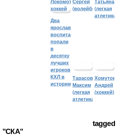
Сергей
Татьяна
(волейбол)
(легкая
атлетика)
Два
ярославских
воспитанника
попали
в
десятку
лучших
игроков
КХЛ в
Тарасов
Хомутов
истории
Максим
Андрей
(легкая
(хоккей)
атлетика)
tagged
"СКА"