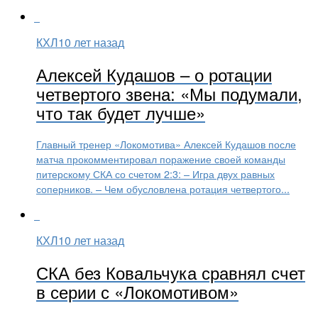
КХЛ
10 лет назад
Алексей Кудашов – о ротации
четвертого звена: «Мы подумали,
что так будет лучше»
Главный тренер «Локомотива» Алексей Кудашов после
матча прокомментировал поражение своей команды
питерскому СКА со счетом 2:3: – Игра двух равных
соперников. – Чем обусловлена ротация четвертого...
КХЛ
10 лет назад
СКА без Ковальчука сравнял счет
в серии с «Локомотивом»