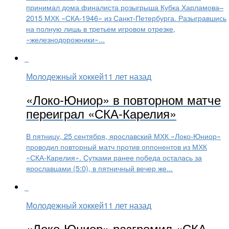
принимал дома финалиста розыгрыша Кубка Харламова–
2015 МХК «СКА-1946» из Санкт-Петербурга. Разыгравшись
на полную лишь в третьем игровом отрезке,
«железнодорожники»...
Молодежный хоккей
11 лет назад
«Локо-Юниор» в повторном матче
переиграл «СКА-Карелия»
В пятницу, 25 сентября, ярославский МХК «Локо-Юниор»
проводил повторный матч против оппонентов из МХК
«СКА-Карелия». Сутками ранее победа осталась за
ярославцами (5:0), в пятничный вечер же...
Молодежный хоккей
11 лет назад
«Локо-Юниор» разгромил «СКА-