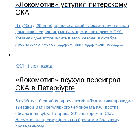
«Локомотив» уступил питерскому
СКА
В субботу, 28 ноября, ярославский «Локомотив» начинал
домашнюю серию игр матчем против питерского СКА.
Команды уже встречались в этом сезоне, в октябре
ярославские «железнодорожники» одержали победу...
КХЛ
11 лет назад
«Локомотив» всухую переиграл
СКА в Петербурге
В субботу, 10 октября, ярославский «Локомотив» проводил
выездной матч регулярного чемпионата КХЛ против
обладателя Кубка Гагарина-2015 питерского СКА.
Несмотря на преимущество по броскам и большому
проведенному...