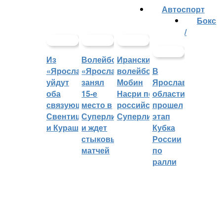
Автоспорт
Бокс
/
Из
Волейбольный
Иранский
«Ярославича»
«Ярославич»
волейболист
В
уйдут
занял
Мобин
Ярославской
оба
15-е
Насри покинет
области
связующих:
место в
российскую
прошел
Свентицкис
Суперлиге
Суперлигу
этап
и Кураш
и ждет
Кубка
стыковых
России
матчей
по
ралли