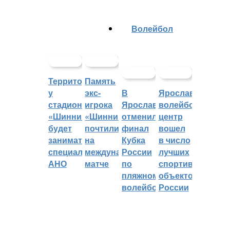
Волейбол
Территорией
Память
у
экс-
В
Ярославский
стадиона
игрока
Ярославле
волейбольный
«Шинник»
«Шинника»
отменили
центр
будет
почтили
финал
вошел
заниматься
на
Кубка
в число
специальное
международном
России
лучших
АНО
матче
по
спортивных
пляжному
объектов
волейболу
России