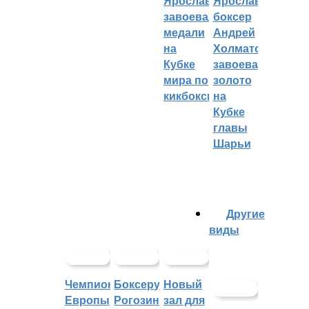
Ярославцы
Ярославский
завоевали
боксер
медали
Андрей
на
Холматов
Кубке
завоевал
мира по
золото
кикбоксингу
на
Кубке
главы
Шарьи
Другие
виды
Чемпионат
Боксеру
Новый
Европы
Рогозину
зал для