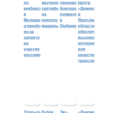
по
вручили
тренировок
Центр
кикбоксингу
сертификат
боксеров
«Демино»
в
на
появился
в
Молдавии
покупку
в
Ярославской
отменён
машины
Любиме
области
из-за
обеспечивают
запрета
высокоскорост
на
интернетом
участие
для
россиян
качественных
трансляций
Открытие
Кубок
Экс-
«Локомотив»