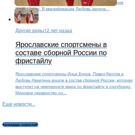
сноуборду, который в эти дни проходит в австрийском
Крайшберге. В квалификации Любовь заняла...
Другие виды
12 лет назад
Ярославские спортсмены в
составе сборной России по
фристайлу
Ярославские спортсмены Илья Буров, Павел Кротов и
Любовь Никитина вошли в состав сборной России, которая
выступит на чемпионате мира по фристайлу и сноуборду.
Мировое первенство по...
Еще новости...
Календарь новостей: