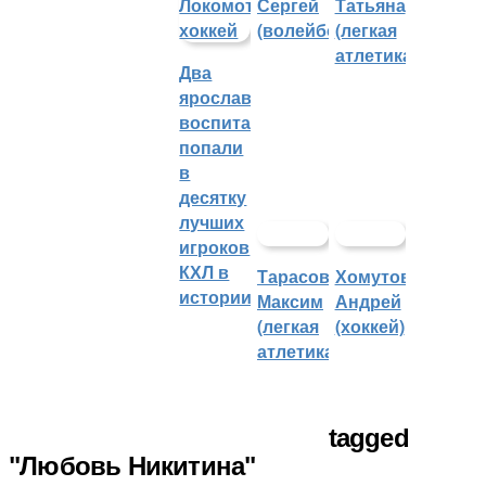
Сергей
Татьяна
(волейбол)
(легкая
атлетика)
Два
ярославских
воспитанника
попали
в
десятку
лучших
игроков
КХЛ в
Тарасов
Хомутов
истории
Максим
Андрей
(легкая
(хоккей)
атлетика)
tagged
"Любовь Никитина"