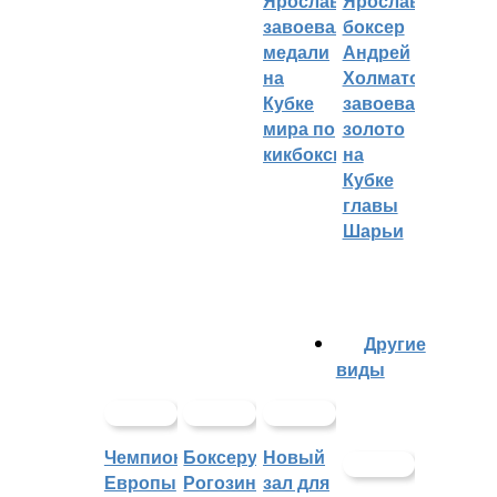
Ярославцы
Ярославский
завоевали
боксер
медали
Андрей
на
Холматов
Кубке
завоевал
мира по
золото
кикбоксингу
на
Кубке
главы
Шарьи
Другие
виды
Чемпионат
Боксеру
Новый
Европы
Рогозину
зал для