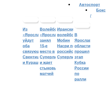
Автоспорт
Бокс
/
Из
Волейбольный
Иранский
«Ярославича»
«Ярославич»
волейболист
В
уйдут
занял
Мобин
Ярославской
оба
15-е
Насри покинет
области
связующих:
место в
российскую
прошел
Свентицкис
Суперлиге
Суперлигу
этап
и Кураш
и ждет
Кубка
стыковых
России
матчей
по
ралли