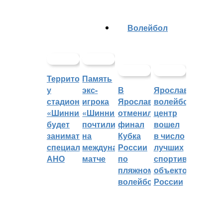
Волейбол
Территорией
Память
у
экс-
В
Ярославский
стадиона
игрока
Ярославле
волейбольный
«Шинник»
«Шинника»
отменили
центр
будет
почтили
финал
вошел
заниматься
на
Кубка
в число
специальное
международном
России
лучших
АНО
матче
по
спортивных
пляжному
объектов
волейболу
России