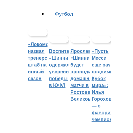
Футбол
«Локомотив»
назвал
Воспитанники
Ярославский
«Пусть
тренерский
«Шинника»
«Шинник»
Месси
штаб на
одержали
будет
еще раз
новый
уверенные
проводить
поднимет
сезон
победы
домашние
Кубок
в ЮФЛ
матчи в
мира»:
Ростове
Илья
Великом
Горохов
— о
фаворитах
чемпионата