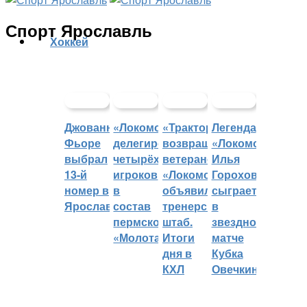
Спорт Ярославль
Хоккей
Джованни
«Локомотив»
«Трактор»
Легенда
Фьоре
делегировал
возвращает
«Локомотива»
выбрал
четырёх
ветеранов,
Илья
13-й
игроков
«Локомотив»
Горохов
номер в
в
объявил
сыграет
Ярославле
состав
тренерский
в
пермского
штаб.
звездном
«Молота»
Итоги
матче
дня в
Кубка
КХЛ
Овечкина