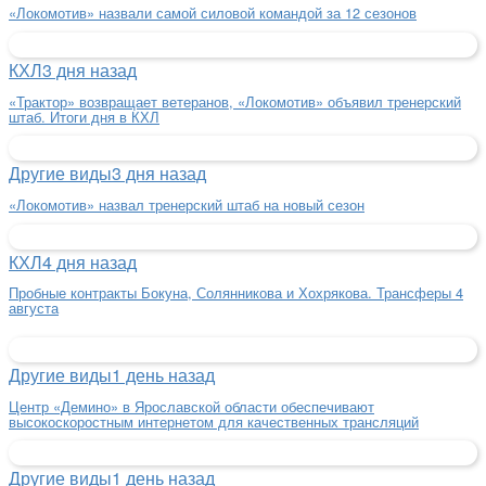
«Локомотив» назвали самой силовой командой за 12 сезонов
КХЛ
3 дня назад
«Трактор» возвращает ветеранов, «Локомотив» объявил тренерский
штаб. Итоги дня в КХЛ
Другие виды
3 дня назад
«Локомотив» назвал тренерский штаб на новый сезон
КХЛ
4 дня назад
Пробные контракты Бокуна, Солянникова и Хохрякова. Трансферы 4
августа
Другие виды
1 день назад
Центр «Демино» в Ярославской области обеспечивают
высокоскоростным интернетом для качественных трансляций
Другие виды
1 день назад