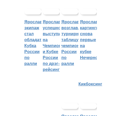
Ярославский
Ярославцы
Ярославцы
Ярославские
экипаж
успешно
возглавляют
картингисты
стал
выступили
турнирную
снова
обладателем
на
таблицу
первые
Кубка
Чемпионате
чемпионата
на
России
и Кубке
России
кубке
по
России
по
Нечерноземья
ралли
по дрэг-
ралли
рейсингу
Кикбоксинг