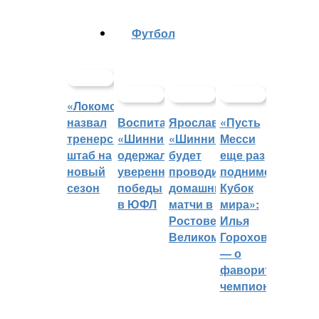
Футбол
«Локомотив»
назвал
Воспитанники
Ярославский
«Пусть
тренерский
«Шинника»
«Шинник»
Месси
штаб на
одержали
будет
еще раз
новый
уверенные
проводить
поднимет
сезон
победы
домашние
Кубок
в ЮФЛ
матчи в
мира»:
Ростове
Илья
Великом
Горохов
— о
фаворитах
чемпионата