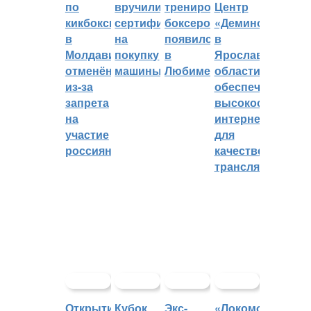
по
вручили
тренировок
Центр
кикбоксингу
сертификат
боксеров
«Демино»
в
на
появился
в
Молдавии
покупку
в
Ярославской
отменён
машины
Любиме
области
из-за
обеспечивают
запрета
высокоскорост
на
интернетом
участие
для
россиян
качественных
трансляций
Открытие
Кубок
Экс-
«Локомотив»