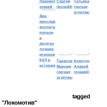
Сергей
Татьяна
(волейбол)
(легкая
атлетика)
Два
ярославских
воспитанника
попали
в
десятку
лучших
игроков
КХЛ в
Тарасов
Хомутов
истории
Максим
Андрей
(легкая
(хоккей)
атлетика)
tagged
"Локомотив"