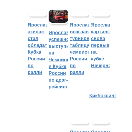
Ярославский
Ярославцы
Ярославские
экипаж
возглавляют
картингисты
Ярославцы
стал
турнирную
снова
успешно
обладателем
таблицу
первые
выступили
Кубка
чемпионата
на
на
России
России
кубке
Чемпионате
по
по
Нечерноземья
и Кубке
ралли
ралли
России
по дрэг-
рейсингу
Кикбоксинг