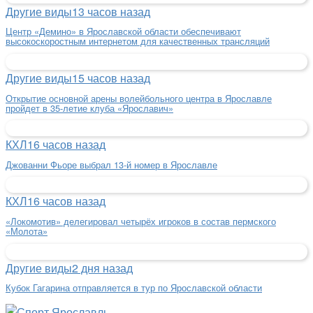
Другие виды
13 часов назад
Центр «Демино» в Ярославской области обеспечивают
высокоскоростным интернетом для качественных трансляций
Другие виды
15 часов назад
Открытие основной арены волейбольного центра в Ярославле
пройдет в 35-летие клуба «Ярославич»
КХЛ
16 часов назад
Джованни Фьоре выбрал 13-й номер в Ярославле
КХЛ
16 часов назад
«Локомотив» делегировал четырёх игроков в состав пермского
«Молота»
Другие виды
2 дня назад
Кубок Гагарина отправляется в тур по Ярославской области