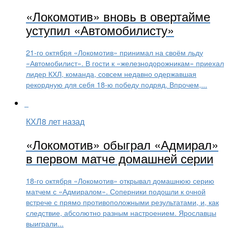
«Локомотив» вновь в овертайме
уступил «Автомобилисту»
21-го октября «Локомотив» принимал на своём льду
«Автомобилист». В гости к «железнодорожникам» приехал
лидер КХЛ, команда, совсем недавно одержавшая
рекордную для себя 18-ю победу подряд. Впрочем,...
КХЛ
8 лет назад
«Локомотив» обыграл «Адмирал»
в первом матче домашней серии
18-го октября «Локомотив» открывал домашнюю серию
матчем с «Адмиралом». Соперники подошли к очной
встрече с прямо противоположными результатами, и, как
следствие, абсолютно разным настроением. Ярославцы
выиграли...