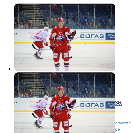
КХЛ
8 лет назад
Павел Красковский выбыл из-за
травмы
Нападающий «Локомотива» Павел Красковский пропустил
около двух неделей из-за травмы, полученный в игре