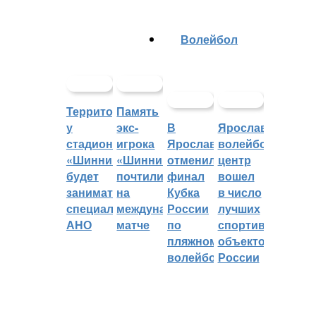
Волейбол
Территорией
Память
у
экс-
В
Ярославский
стадиона
игрока
Ярославле
волейбольный
«Шинник»
«Шинника»
отменили
центр
будет
почтили
финал
вошел
заниматься
на
Кубка
в число
специальное
международном
России
лучших
АНО
матче
по
спортивных
пляжному
объектов
волейболу
России