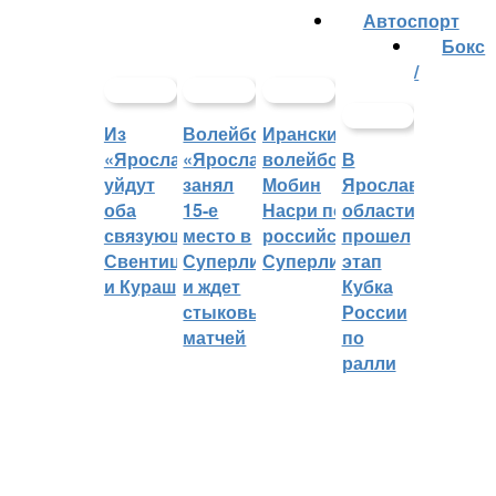
Автоспорт
Бокс
/
Из
Волейбольный
Иранский
«Ярославича»
«Ярославич»
волейболист
В
уйдут
занял
Мобин
Ярославской
оба
15-е
Насри покинет
области
связующих:
место в
российскую
прошел
Свентицкис
Суперлиге
Суперлигу
этап
и Кураш
и ждет
Кубка
стыковых
России
матчей
по
ралли