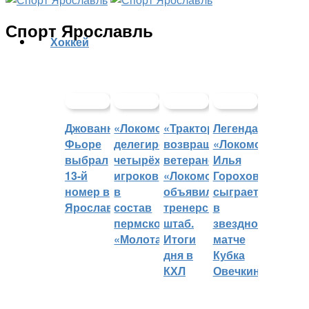
Спорт Ярославль
Хоккей
Джованни
«Локомотив»
«Трактор»
Легенда
Фьоре
делегировал
возвращает
«Локомотива»
выбрал
четырёх
ветеранов,
Илья
13-й
игроков
«Локомотив»
Горохов
номер в
в
объявил
сыграет
Ярославле
состав
тренерский
в
пермского
штаб.
звездном
«Молота»
Итоги
матче
дня в
Кубка
КХЛ
Овечкина