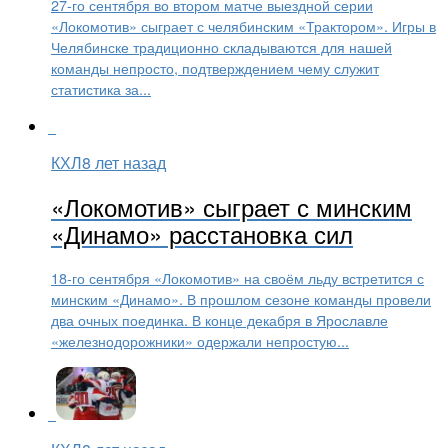
27-го сентября во втором матче выездной серии
«Локомотив» сыграет с челябинским «Трактором». Игры в
Челябинске традиционно складываются для нашей
команды непросто, подтверждением чему служит
статистика за...
КХЛ
8 лет назад
«Локомотив» сыграет с минским
«Динамо» расстановка сил
18-го сентября «Локомотив» на своём льду встретится с
минским «Динамо». В прошлом сезоне команды провели
два очных поединка. В конце декабря в Ярославле
«железнодорожники» одержали непростую...