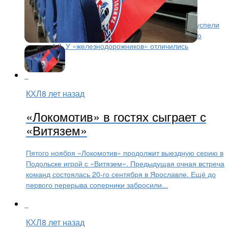
«Локомотив» в гостях оказался слабее «Витязя».
Соперники на двоих забросили семь шайб, но преуспели
хоккеисты из Подмосковья. Встреча завершилась со
счетом 4:3. У «железнодорожников» отличились
Апальков,...
КХЛ
8 лет назад
«Локомотив» в гостях сыграет с
«Витязем»
Пятого ноября «Локомотив» продолжит выездную серию в
Подольске игрой с «Витязем». Предыдущая очная встреча
команд состоялась 20-го сентября в Ярославле. Ещё до
первого перерыва соперники забросили...
КХЛ
8 лет назад