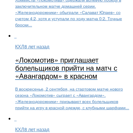
заключительном матче домашней серии.
«Железнодорожники» обыграли «Салават Юлаев» со
счетом 4:2, хотя и уступали по ходу матча 0:2. Точные
броски...
КХЛ
8 лет назад
«Локомотив» приглашает
болельщиков прийти на матч с
«Авангардом» в красном
В воскресенье, 2 сентября, на стартовом матче нового
сезона «Локомотив» сыграет с «Авангардом».
«Железнодорожники» призывают всех болельщиков
прийти на игру в красной одежде, с клубными шарфами...
КХЛ
8 лет назад