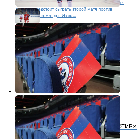
против «Витязя». Напомним, «железнодорожникам»
сегодня предстоит сыграть второй матч против
Подольской команды. Из-за...
КХЛ
8 лет назад
Семь шайб на двоих: «Локомотив»
в гостях уступил «Витязю»