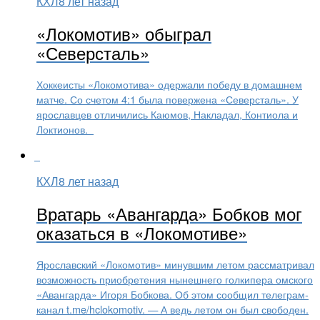
КХЛ
8 лет назад
«Локомотив» обыграл
«Северсталь»
Хоккеисты «Локомотива» одержали победу в домашнем
матче. Со счетом 4:1 была повержена «Северсталь». У
ярославцев отличились Каюмов, Накладал, Контиола и
Локтионов.
КХЛ
8 лет назад
Вратарь «Авангарда» Бобков мог
оказаться в «Локомотиве»
Ярославский «Локомотив» минувшим летом рассматривал
возможность приобретения нынешнего голкипера омского
«Авангарда» Игоря Бобкова. Об этом сообщил телеграм-
канал t.me/hclokomotiv. — А ведь летом он был свободен.