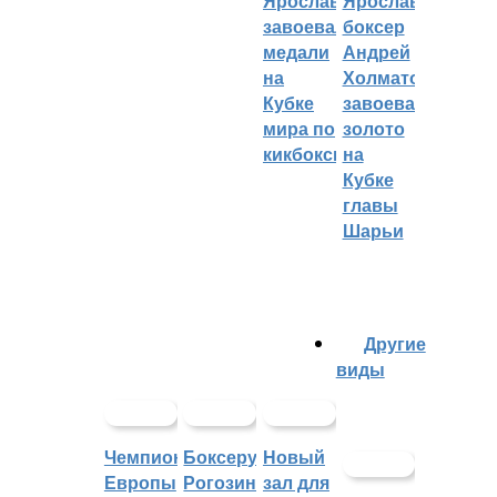
Ярославцы
Ярославский
завоевали
боксер
медали
Андрей
на
Холматов
Кубке
завоевал
мира по
золото
кикбоксингу
на
Кубке
главы
Шарьи
Другие
виды
Чемпионат
Боксеру
Новый
Европы
Рогозину
зал для