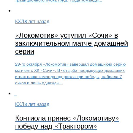
КХЛ
8 лет назад
«Локомотив» уступил «Сочи» в
заключительном матче домашней
серии
29-го октября «Локомотив» завершал домашнюю серию
матчем с ХК «Сочи». В четырёх предыдущих домашних
играх наша команда одержала три победы, набрала 7
очков и лишь однажды...
КХЛ
8 лет назад
Контиола принес «Локомотиву»
победу над «Трактором»