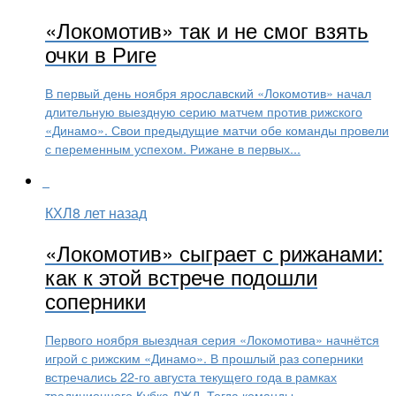
«Локомотив» так и не смог взять
очки в Риге
В первый день ноября ярославский «Локомотив» начал
длительную выездную серию матчем против рижского
«Динамо». Свои предыдущие матчи обе команды провели
с переменным успехом. Рижане в первых...
КХЛ
8 лет назад
«Локомотив» сыграет с рижанами:
как к этой встрече подошли
соперники
Первого ноября выездная серия «Локомотива» начнётся
игрой с рижским «Динамо». В прошлый раз соперники
встречались 22-го августа текущего года в рамках
традиционного Кубка ЛЖД. Тогда команды...