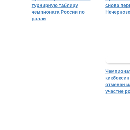
турнирную таблицу
снова пер
чемпионата России по
Нечерноз
ралли
Чемпиона
кикбоксин
отменён из
участие р