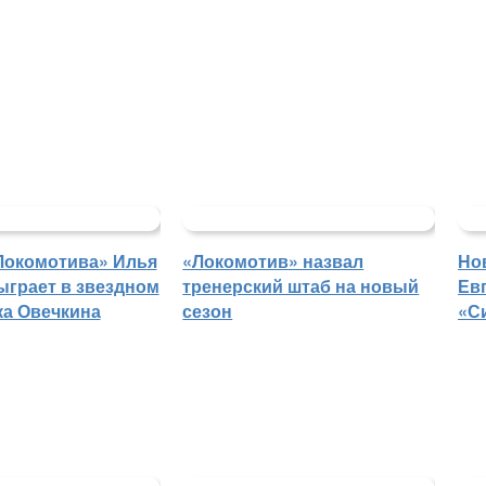
Локомотива» Илья
«Локомотив» назвал
Но
ыграет в звездном
тренерский штаб на новый
Ев
ка Овечкина
сезон
«С