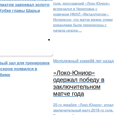
года, ярославский «Локо-Юниор»
лматов завоевал золото
встречался в Череповце с
 Кубке главы Шарьи
новичком НМХЛ «Металлургом».
Интересно, что матчи между этими
командами были перенесены с
начала сезона,...
Молодежный хоккей
8 лет назад
вый зал для тренировок
ксеров появился в
«Локо-Юниор»
биме
одержал победу в
заключительном
матче года
25-го декабря «Локо-Юниор» играл
заключительный матч 2018-го года.