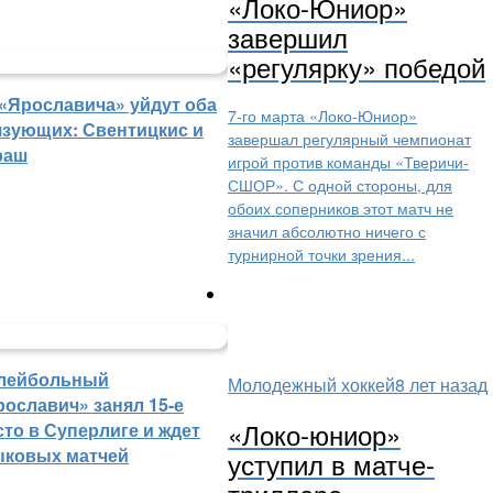
«Локо-Юниор»
завершил
«регулярку» победой
 «Ярославича» уйдут оба
7-го марта «Локо-Юниор»
язующих: Свентицкис и
завершал регулярный чемпионат
раш
игрой против команды «Тверичи-
СШОР». С одной стороны, для
обоих соперников этот матч не
значил абсолютно ничего с
турнирной точки зрения...
лейбольный
Молодежный хоккей
8 лет назад
рославич» занял 15-е
«Локо-юниор»
сто в Суперлиге и ждет
ыковых матчей
уступил в матче-