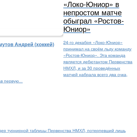
«Локо-Юниор» в
непростом матче
обыграл «Ростов-
Юниор»
24-го декабря «Локо-Юниор»
мутов Андрей (хоккей)
принимал на своём льду команду
«Ростов-Юниор». Эта команда
является дебютантом Первенства
НМХЛ, и за 30 проведённых
матчей набрала всего два очка,
в первую...
дер турнирной таблицы Первенства НМХЛ, потерпевший лишь