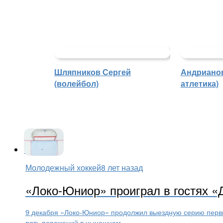
Шляпников Сергей
Андрианов
(волейбол)
атлетика)
Молодежный хоккей
8 лет назад
«Локо-Юниор» проиграл в гостях 
9 декабря «Локо-Юниор» продолжил выездную серию первы
пять поражений в нынешнем...