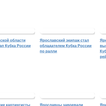
ской области
Ярославский экипаж стал
Яр
ап Кубка России
обладателем Кубка России
вы
по ралли
Куб
ре
ие картингисты
Ярославцы завоевали
Яр