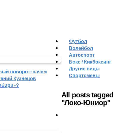
Футбол
Волейбол
Автоспорт
Бокс / Кикбоксинг
Другие виды
вый поворот: зачем
Cпортсмены
гений Кузнецов
ибири»?
All posts tagged
"Локо-Юниор"