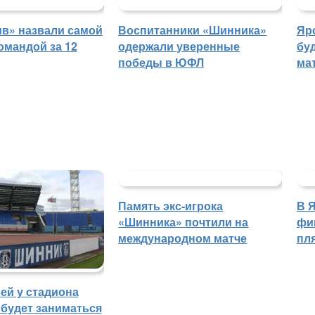
в» назвали самой
Воспитанники «Шинника»
Яр
омандой за 12
одержали уверенные
бу
победы в ЮФЛ
ма
Память экс-игрока
В 
«Шинника» почтили на
фи
международном матче
пл
ей у стадиона
будет заниматься