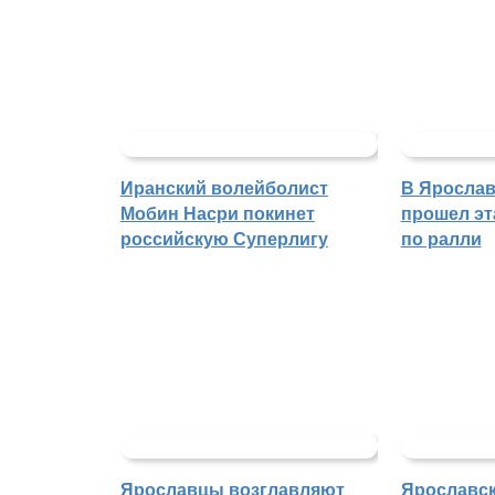
Иранский волейболист
В Ярослав
Мобин Насри покинет
прошел эт
российскую Суперлигу
по ралли
Ярославцы возглавляют
Ярославск