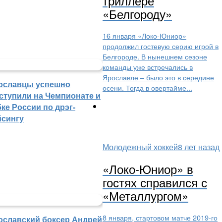
триллере
«Белгороду»
16 января «Локо-Юниор»
продолжил гостевую серию игрой в
Белгороде. В нынешнем сезоне
команды уже встречались в
Ярославле – было это в середине
ославцы успешно
осени. Тогда в овертайме...
ступили на Чемпионате и
ке России по дрэг-
йсингу
Молодежный хоккей
8 лет назад
«Локо-Юниор» в
гостях справился с
«Металлургом»
8 января, стартовом матче 2019-го
ославский боксер Андрей