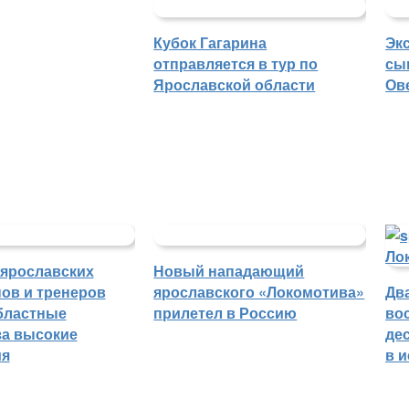
Кубок Гагарина
Эк
отправляется в тур по
сы
Ярославской области
Ов
 ярославских
Новый нападающий
ов и тренеров
ярославского «Локомотива»
Дв
бластные
прилетел в Россию
во
а высокие
де
ия
в 