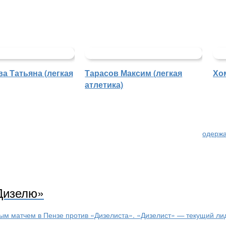
а Татьяна (легкая
Тарасов Максим (легкая
Хо
атлетика)
одержа
«Дизелю»
м матчем в Пензе против «Дизелиста». «Дизелист» — текущий ли