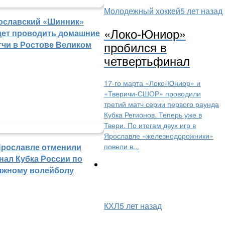
Молодежный хоккей
5 лет назад
ославский «Шинник»
«Локо-Юниор»
дет проводить домашние
пробился в
тчи в Ростове Великом
четвертьфинал
17-го марта «Локо-Юниор» и
«Тверичи-СШОР» проводили
третий матч серии первого раунда
Кубка Регионов. Теперь уже в
Твери. По итогам двух игр в
Ярославле «железнодорожники»
повели в...
Ярославле отменили
нал Кубка России по
яжному волейболу
КХЛ
5 лет назад