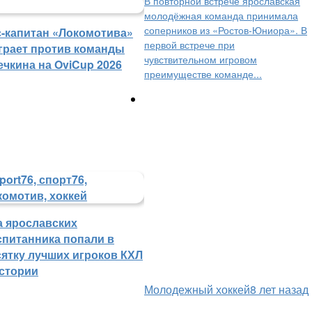
В повторной встрече ярославская
молодёжная команда принимала
соперников из «Ростов-Юниора». В
с-капитан «Локомотива»
первой встрече при
грает против команды
чувствительном игровом
ечкина на OviCup 2026
преимуществе команде...
а ярославских
спитанника попали в
сятку лучших игроков КХЛ
истории
Молодежный хоккей
8 лет назад