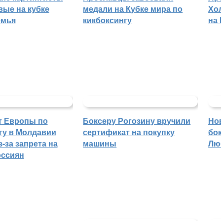
вые на кубке
медали на Кубке мира по
Хо
емья
кикбоксингу
на
т Европы по
Боксеру Рогозину вручили
Но
гу в Молдавии
сертификат на покупку
бо
-за запрета на
машины
Лю
оссиян