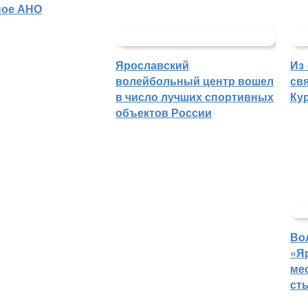
ное АНО
Ярославский
Из
волейбольный центр вошел
св
в число лучших спортивных
Ку
объектов России
Во
«Я
ме
ст