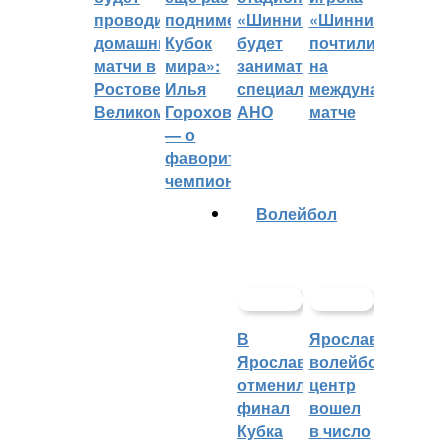
проводить
поднимет
«Шинник»
«Шинника»
домашние
Кубок
будет
почтили
матчи в
мира»:
заниматься
на
Ростове
Илья
специальное
международном
Великом
Горохов
АНО
матче
— о
фаворитах
чемпионата
Волейбол
В
Ярославский
Ярославле
волейбольный
отменили
центр
финал
вошел
Кубка
в число