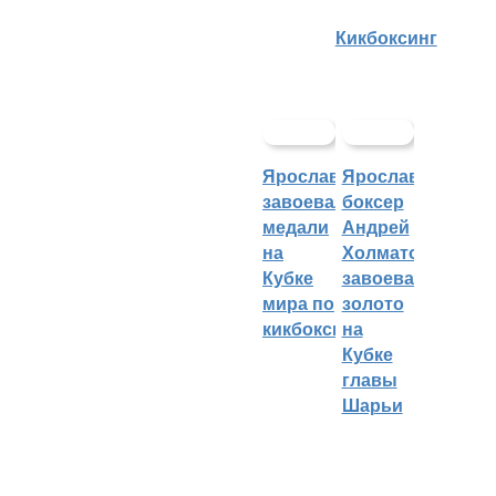
Кикбоксинг
Ярославцы
Ярославский
завоевали
боксер
медали
Андрей
на
Холматов
Кубке
завоевал
мира по
золото
кикбоксингу
на
Кубке
главы
Шарьи