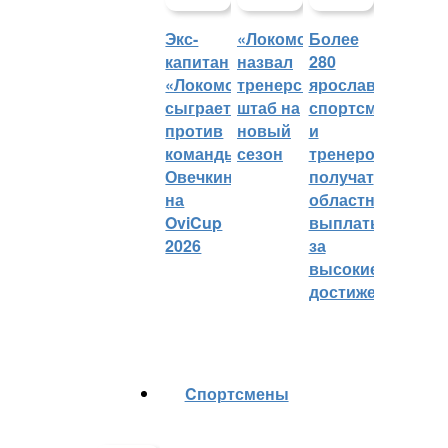
Экс-
«Локомотив»
Более
капитан
назвал
280
«Локомотива»
тренерский
ярославских
сыграет
штаб на
спортсменов
против
новый
и
команды
сезон
тренеров
Овечкина
получат
на
областные
OviCup
выплаты
2026
за
высокие
достижения
Cпортсмены