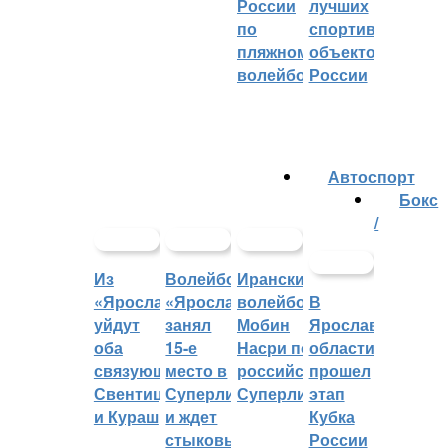
России
лучших
по
спортивных
пляжному
объектов
волейболу
России
Автоспорт
Бокс
/
Из
Волейбольный
Иранский
«Ярославича»
«Ярославич»
волейболист
В
уйдут
занял
Мобин
Ярославской
оба
15-е
Насри покинет
области
связующих:
место в
российскую
прошел
Свентицкис
Суперлиге
Суперлигу
этап
и Кураш
и ждет
Кубка
стыковых
России