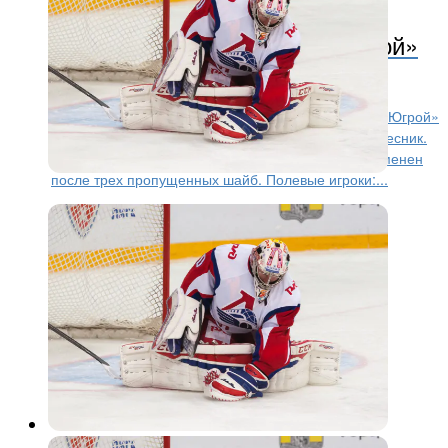
Ворота «Локомотива» с «Югрой»
будет защищать Колесник
Ворота ярославского «Локомотива» в поединке с «Югрой»
из Ханты-Мансийска будет защищать Виталий Колесник.
Напомним, в предыдущем матче голкипер был заменен
после трех пропущенных шайб. Полевые игроки:...