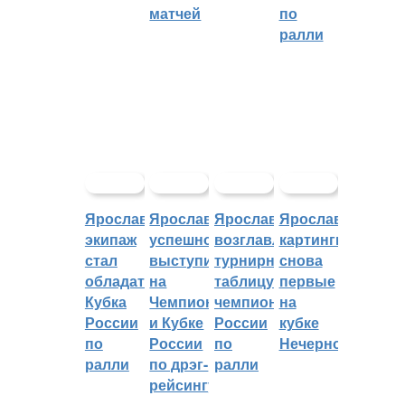
матчей
по
ралли
Ярославский
Ярославцы
Ярославцы
Ярославские
экипаж
успешно
возглавляют
картингисты
стал
выступили
турнирную
снова
обладателем
на
таблицу
первые
Кубка
Чемпионате
чемпионата
на
России
и Кубке
России
кубке
по
России
по
Нечерноземья
ралли
по дрэг-
ралли
рейсингу