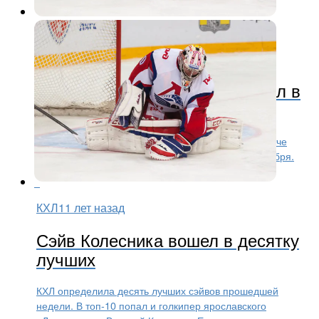
КХЛ
11 лет назад
Сэйв Виталия Колесника попал в
ТОП-10 по итогам сентября
Виталий Колесник со своим сейвом в гостевом матче
против «Сибири» попал в ТОП-10 по итогам сентября.
КХЛ
11 лет назад
Сэйв Колесника вошел в десятку
лучших
КХЛ определила десять лучших сэйвов прошедшей
недели. В топ-10 попал и голкипер ярославского