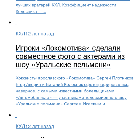
лучших вратарей КХЛ. Коэффициент надежности
Колесника —...
КХЛ
12 лет назад
Игроки «Локомотива» сделали
совместное фото с актерами из
шоу «Уральские пельмени»
Хоккеисты ярославского «Локомотива» Сергей Плотников,
Егор Аверин и Виталий Колесник сфотографировались,
наверное, с самыми известными болельщиками
«Автомобилиста» — участниками телевизионного шоу
«Уральские пельмени» Сергеем Исаевым и...
КХЛ
12 лет назад