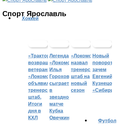
Спорт Ярославль
Хоккей
«Трактор»
Легенда
«Локомотив»
Новый
возвращает
«Локомотива»
назвал
поворот:
ветеранов,
Илья
тренерский
зачем
«Локомотив»
Горохов
штаб на
Евгений
объявил
сыграет
новый
Кузнецов
тренерский
в
сезон
«Сибири»?
штаб.
звездном
Итоги
матче
дня в
Кубка
КХЛ
Овечкина
Футбол