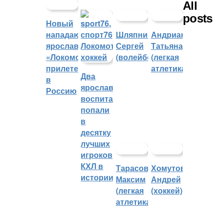
All
posts
Новый
нападающий
Шляпников
Андрианова
ярославского
Сергей
Татьяна
«Локомотива»
(волейбол)
(легкая
прилетел
атлетика)
Два
в
ярославских
Россию
воспитанника
попали
в
десятку
лучших
игроков
КХЛ в
Тарасов
Хомутов
истории
Максим
Андрей
(легкая
(хоккей)
атлетика)