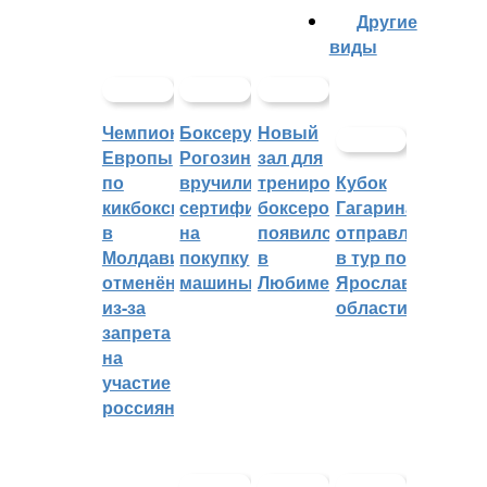
Другие
виды
Чемпионат
Боксеру
Новый
Европы
Рогозину
зал для
по
вручили
тренировок
Кубок
кикбоксингу
сертификат
боксеров
Гагарина
в
на
появился
отправляется
Молдавии
покупку
в
в тур по
отменён
машины
Любиме
Ярославской
из-за
области
запрета
на
участие
россиян