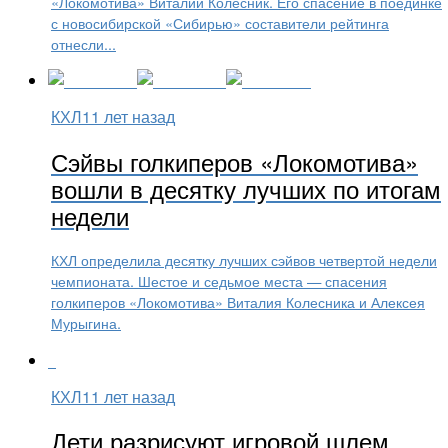
«Локомотива» Виталий Колесник. Его спасение в поединке
с новосибирской «Сибирью» составители рейтинга
отнесли...
КХЛ
11 лет назад
Сэйвы голкиперов «Локомотива»
вошли в десятку лучших по итогам
недели
КХЛ определила десятку лучших сэйвов четвертой недели
чемпионата. Шестое и седьмое места — спасения
голкиперов «Локомотива» Виталия Колесника и Алексея
Мурыгина.
КХЛ
11 лет назад
Дети разрисуют игровой шлем