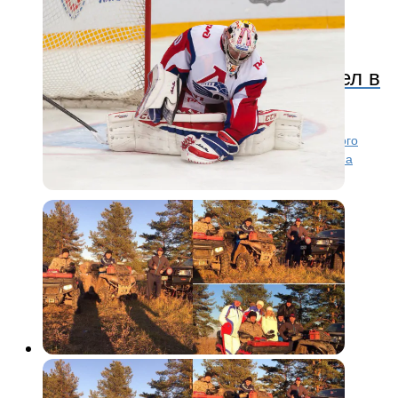
КХЛ
11 лет назад
Сейв Виталия Колесника вошел в
Топ-10 по итогам недели
Сейв Виталия Колесника в матче против московского
«Динамо» занял девятую строчку в числе лучших на
прошедшей неделе.