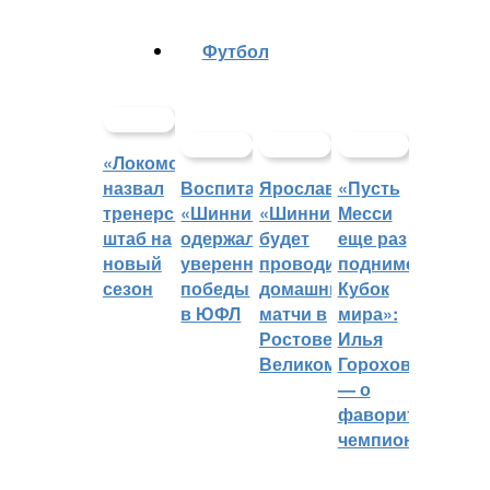
Футбол
«Локомотив»
назвал
Воспитанники
Ярославский
«Пусть
тренерский
«Шинника»
«Шинник»
Месси
штаб на
одержали
будет
еще раз
новый
уверенные
проводить
поднимет
сезон
победы
домашние
Кубок
в ЮФЛ
матчи в
мира»:
Ростове
Илья
Великом
Горохов
— о
фаворитах
чемпионата