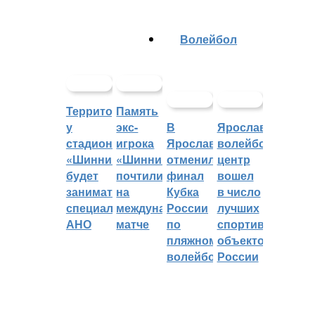
Волейбол
Территорией
Память
у
экс-
В
Ярославский
стадиона
игрока
Ярославле
волейбольный
«Шинник»
«Шинника»
отменили
центр
будет
почтили
финал
вошел
заниматься
на
Кубка
в число
специальное
международном
России
лучших
АНО
матче
по
спортивных
пляжному
объектов
волейболу
России