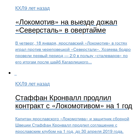
КХЛ
9 лет назад
«Локомотив» на выезде дожал
«Северсталь» в овертайме
В четверг, 18 января, ярославский «Локомотив» в гостях
играл против череповецкой «Северстали». Хозяева бодро
провели первый период — 2:0 в пользу «сталеваров» по
его итогам после шайб Кагарлицкого...
КХЛ
9 лет назад
Стаффан Кронвалл продлил
контракт с «Локомотивом» на 1 год
Капитан ярославского «Локомотива» и защитник сборной
Швеции Стаффан Кронвалл продлил соглашение с
ярославским клубом на 1 год, до 30 апреля 2019 года.