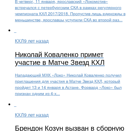
В четверг, 11 января, ярославский «Локомотив»
встречался с петербургским СКА в рамках регулярного
чемпионата КХЛ 2017/2018. Пропустив лишь единожды в
меньшинстве, ярославцы уступили СКА во второй раз...
КХЛ
9 лет назад
Николай Коваленко примет
участие в Матче Звезд КХЛ
Нападающий МХК «Локо» Николай Коваленко получил
приглашения для участия в Матче Звезд КХЛ, который
пройдет 13 и 14 января в Астане. Форвард «Локо» был
признан одним из 4-х...
КХЛ
9 лет назад
Брендон Козун вызван в сборную