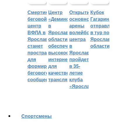
Смертин:
Центр
Открытие
Кубок
беговой
«Демино»
основной
Гагарина
центр
в
арены
отправляется
ВФЛА в
Ярославской
волейбольного
в тур по
Ярославле
области
центра
Ярославской
станет
обеспечивают
в
области
пространством
высокоскоростным
Ярославле
для
интернетом
пройдет
формирования
для
в 35-
бегового
качественных
летие
сообщества
трансляций
клуба
«Ярославич»
Cпортсмены