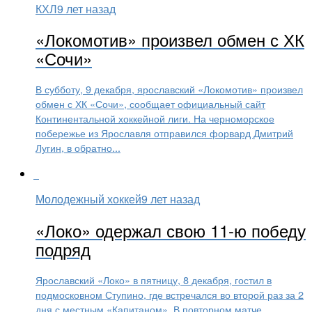
КХЛ
9 лет назад
«Локомотив» произвел обмен с ХК
«Сочи»
В субботу, 9 декабря, ярославский «Локомотив» произвел
обмен с ХК «Сочи», сообщает официальный сайт
Континентальной хоккейной лиги. На черноморское
побережье из Ярославля отправился форвард Дмитрий
Лугин, в обратно...
Молодежный хоккей
9 лет назад
«Локо» одержал свою 11-ю победу
подряд
Ярославский «Локо» в пятницу, 8 декабря, гостил в
подмосковном Ступино, где встречался во второй раз за 2
дня с местным «Капитаном». В повторном матче