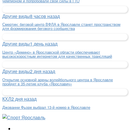
чемпионом и попробовали свои силы в ГТО
Другие виды
8 часов назад
Смертин: беговой центр ВФЛА в Ярославле станет пространством
для формирования бегового сообщества
Другие виды
1 день назад
Центр «Демино» в Ярославской области обеспечивают
высокоскоростным интернетом для качественных трансляций
Другие виды
2 дня назад
Открытие основной арены волейбольного центра в Ярославле
пройдет в 35-летие клуба «Ярославич»
КХЛ
2 дня назад
Джованни Фьоре выбрал 13-й номер в Ярославле