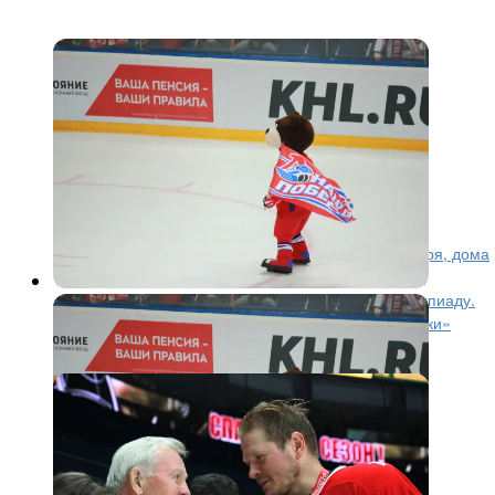
КХЛ
9 лет назад
«Локомотив» одержал вторую
подряд «сухую» победу
Ярославский «Локомотив» в понедельник, 22 января, дома
принимал хабаровский «Амур». Данный матч стал
последним для ярославцев перед паузой на Олимпиаду.
Не позволив гостям, отличиться «железнодорожники»
трижды огорчили...