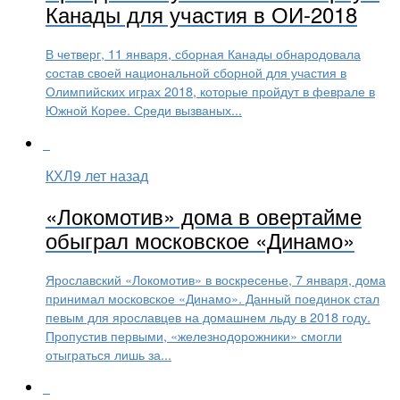
Канады для участия в ОИ-2018
В четверг, 11 января, сборная Канады обнародовала
состав своей национальной сборной для участия в
Олимпийских играх 2018, которые пройдут в феврале в
Южной Корее. Среди вызваных...
КХЛ
9 лет назад
«Локомотив» дома в овертайме
обыграл московское «Динамо»
Ярославский «Локомотив» в воскресенье, 7 января, дома
принимал московское «Динамо». Данный поединок стал
певым для ярославцев на домашнем льду в 2018 году.
Пропустив первыми, «железнодорожники» смогли
отыграться лишь за...