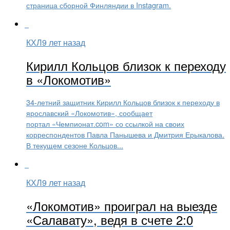
страница сборной Финляндии в Instagram.
КХЛ
9 лет назад
Кирилл Кольцов близок к переходу
в «Локомотив»
34-летний защитник Кирилл Кольцов близок к переходу в
ярославский «Локомотив», сообщает
портал «Чемпионат.com» со ссылкой на своих
корреспондентов Павла Панышева и Дмитрия Ерыкалова.
В текущем сезоне Кольцов...
КХЛ
9 лет назад
«Локомотив» проиграл на выезде
«Салавату», ведя в счете 2:0