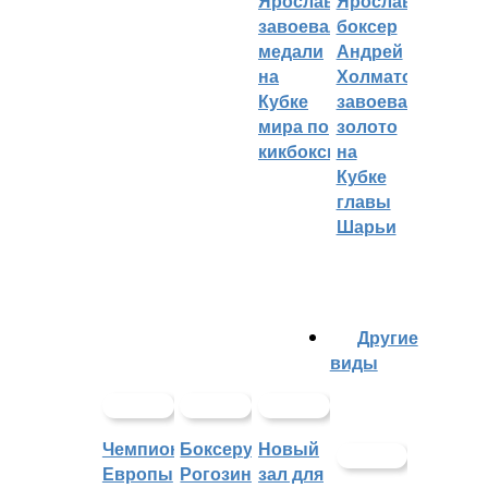
Ярославцы
Ярославский
завоевали
боксер
медали
Андрей
на
Холматов
Кубке
завоевал
мира по
золото
кикбоксингу
на
Кубке
главы
Шарьи
Другие
виды
Чемпионат
Боксеру
Новый
Европы
Рогозину
зал для