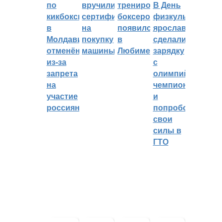
по
вручили
тренировок
В День
кикбоксингу
сертификат
боксеров
физкультурника
в
на
появился
ярославцы
Молдавии
покупку
в
сделали
отменён
машины
Любиме
зарядку
из-за
с
запрета
олимпийским
на
чемпионом
участие
и
россиян
попробовали
свои
силы в
ГТО