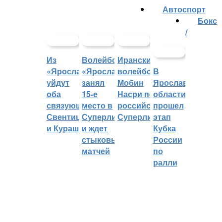
Автоспорт
Бокс
/
Из
Волейбольный
Иранский
«Ярославича»
«Ярославич»
волейболист
В
уйдут
занял
Мобин
Ярославской
оба
15-е
Насри покинет
области
связующих:
место в
российскую
прошел
Свентицкис
Суперлиге
Суперлигу
этап
и Кураш
и ждет
Кубка
стыковых
России
матчей
по
ралли