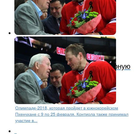
КХЛ
9 лет назад
Петри Контиола вызван в сборную
Финляндии для участия в
Олимпиаде
Форвард «Локомотива» Петри Контиола вызван в
олимпийскую сборную Финляндии для участия в
Олимпаде-2018, которая пройдет в южнокорейском
Пхенчхане с 9 по 25 февраля. Контиола также принимал
участие в...