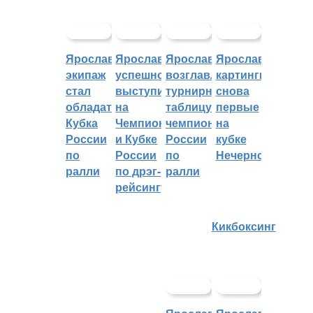
Ярославский
Ярославцы
Ярославцы
Ярославские
экипаж
успешно
возглавляют
картингисты
стал
выступили
турнирную
снова
обладателем
на
таблицу
первые
Кубка
Чемпионате
чемпионата
на
России
и Кубке
России
кубке
по
России
по
Нечерноземья
ралли
по дрэг-
ралли
рейсингу
Кикбоксинг