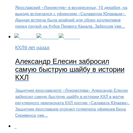
Ярославский «Локомотив» в воскресенье, 10 декабря, на
выезде встречался с уфимским «Салаватом Юлаевым».
Данная встреча была крайней для обоих коллективов
перед паузой на Кубок Первого Канала. Забросив уже...
КХЛ
9 лет назад
Александр Елесин забросил
самую быструю шайбу в истории
КХЛ
Защитник ярославскогo «Локомотива» Александр Елесин
забросил самую быструю шайбу в истории КХЛ в матче
регулярного чемпионата КХЛ против «Салавата Юлаева».
Защитник ярославцев огорчил голкипера уфимцев Бена
Скривенса уже...