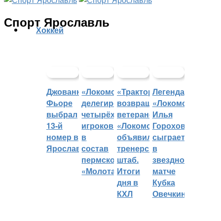
Спорт Ярославль
Хоккей
Джованни
«Локомотив»
«Трактор»
Легенда
Фьоре
делегировал
возвращает
«Локомотива»
выбрал
четырёх
ветеранов,
Илья
13-й
игроков
«Локомотив»
Горохов
номер в
в
объявил
сыграет
Ярославле
состав
тренерский
в
пермского
штаб.
звездном
«Молота»
Итоги
матче
дня в
Кубка
КХЛ
Овечкина