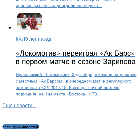
ярослявцы вновь переиграли сопенрика...
КХЛ
9 лет назад
«Локомотив» переиграл «Ак Барс»
в первом матче в сезоне Зарипова
Ярославский «Локомотив», 8 декабря, в Казани встречался
с местным «Ак Барсом» в очередном матче регулярного
чемпионата КХЛ 2017/18. Казанцы к очной встрече
подходили на 1-м месте «Востока» с 73...
Еще новости...
Календарь новостей: