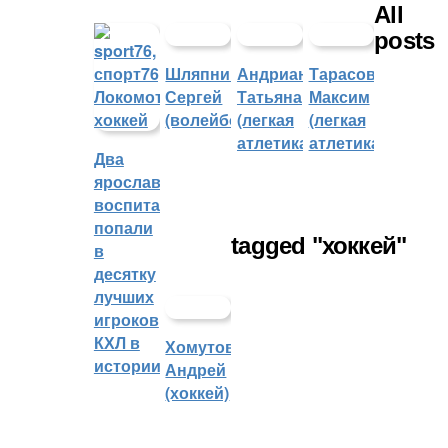
All
posts
Шляпников
Андрианова
Тарасов
Сергей
Татьяна
Максим
(волейбол)
(легкая
(легкая
атлетика)
атлетика)
Два
ярославских
воспитанника
попали
tagged "хоккей"
в
десятку
лучших
игроков
КХЛ в
Хомутов
истории
Андрей
(хоккей)