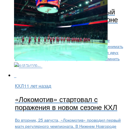
«Локомотив» проведет первый
домашний матч в новом сезоне
КХЛ
В четверг, 27 августа, в первом домашнем матче
регулярного чемпионата «Локомотив» будет принимать
тольяттинскую «Ладу». История противостояния двух
волжских команд богата и обширна: можно вспомнить
финальную...
КХЛ
11 лет назад
«Локомотив» стартовал c
поражения в новом сезоне КХЛ
Во вторник, 25 августа, «Локомотив» проводил первый
матч регулярного чемпионата. В Нижнем Новгороде