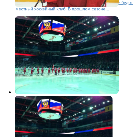
пройдет в Сочи, соперником «железнодорожников» будет
местный хоккейный клуб. В прошлом сезоне...
КХЛ
11 лет назад
«Локомотив» сыграет с «Ак
Барсом»