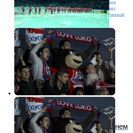
В субботу, 29 августа, в третьем матче регулярного
чемпионата КХЛ «Локомотив» на своем льду будет
принимать казанский «Ак Барс». По ходу предсезонной
подготовки соперники успели очень...
КХЛ
11 лет назад
«Локомотив» в первом домашнем