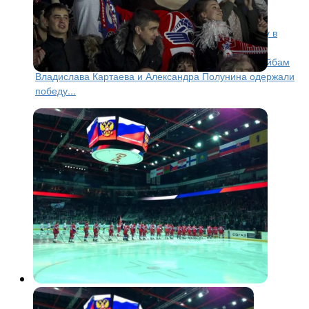
матче обыграл «Ладу»
Ярославский «Локомотив» одержал первую победу в
новом чемпионате КХЛ. В четверг, 27 августа,
«железнодорожники» на своем льду благодаря шайбам
Владислава Картаева и Александра Полунина одержали
победу...
КХЛ
11 лет назад