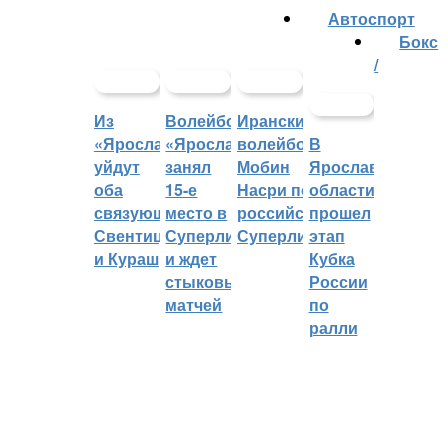
Автоспорт
Бокс
/
Из
Волейбольный
Иранский
«Ярославича»
«Ярославич»
волейболист
В
уйдут
занял
Мобин
Ярославской
оба
15-е
Насри покинет
области
связующих:
место в
российскую
прошел
Свентицкис
Суперлиге
Суперлигу
этап
и Кураш
и ждет
Кубка
стыковых
России
матчей
по
ралли