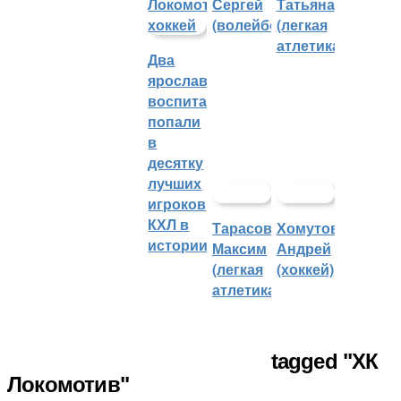
Сергей
Татьяна
(волейбол)
(легкая
атлетика)
Два
ярославских
воспитанника
попали
в
десятку
лучших
игроков
КХЛ в
Тарасов
Хомутов
истории
Максим
Андрей
(легкая
(хоккей)
атлетика)
tagged "ХК
Локомотив"