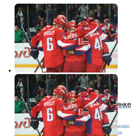
КХЛ
11 лет назад
«Локомотив» в гостевом поединке
сыграет с «Сочи»
31 августа, в последний день лета, «Локомотив» сыграет
четвертый матч в регулярном чемпионате. Поединок