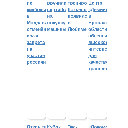
по
вручили
тренировок
Центр
кикбоксингу
сертификат
боксеров
«Демино»
в
на
появился
в
Молдавии
покупку
в
Ярославской
отменён
машины
Любиме
области
из-за
обеспечивают
запрета
высокоскорост
на
интернетом
участие
для
россиян
качественных
трансляций
Открытие
Кубок
Экс-
«Локомотив»