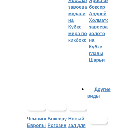
Ярославцы
Ярославский
завоевали
боксер
медали
Андрей
на
Холматов
Кубке
завоевал
мира по
золото
кикбоксингу
на
Кубке
главы
Шарьи
Другие
виды
Чемпионат
Боксеру
Новый
Европы
Рогозину
зал для