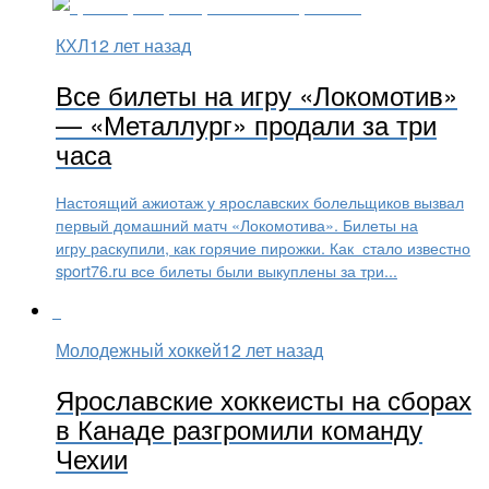
КХЛ
12 лет назад
Все билеты на игру «Локомотив»
— «Металлург» продали за три
часа
Настоящий ажиотаж у ярославских болельщиков вызвал
первый домашний матч «Локомотива». Билеты на
игру раскупили, как горячие пирожки. Как стало известно
sport76.ru все билеты были выкуплены за три...
Молодежный хоккей
12 лет назад
Ярославские хоккеисты на сборах
в Канаде разгромили команду
Чехии