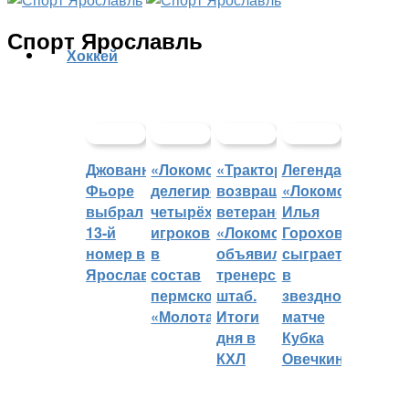
Спорт Ярославль
Хоккей
Джованни
«Локомотив»
«Трактор»
Легенда
Фьоре
делегировал
возвращает
«Локомотива»
выбрал
четырёх
ветеранов,
Илья
13-й
игроков
«Локомотив»
Горохов
номер в
в
объявил
сыграет
Ярославле
состав
тренерский
в
пермского
штаб.
звездном
«Молота»
Итоги
матче
дня в
Кубка
КХЛ
Овечкина