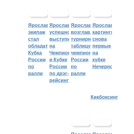
Ярославский
Ярославцы
Ярославцы
Ярославские
экипаж
успешно
возглавляют
картингисты
стал
выступили
турнирную
снова
обладателем
на
таблицу
первые
Кубка
Чемпионате
чемпионата
на
России
и Кубке
России
кубке
по
России
по
Нечерноземья
ралли
по дрэг-
ралли
рейсингу
Кикбоксинг