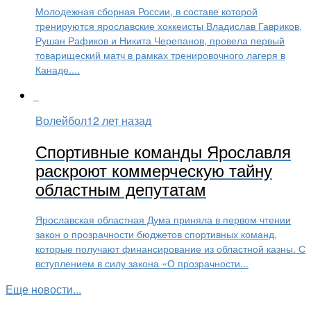
Молодежная сборная России, в составе которой
тренируются ярославские хоккеисты Владислав Гавриков,
Рушан Рафиков и Никита Черепанов, провела первый
товарищеский матч в рамках тренировочного лагеря в
Канаде....
Волейбол
12 лет назад
Спортивные команды Ярославля
раскроют коммерческую тайну
областным депутатам
Ярославская областная Дума приняла в первом чтении
закон о прозрачности бюджетов спортивных команд,
которые получают финансирование из областной казны. С
вступлением в силу закона «О прозрачности...
Еще новости...