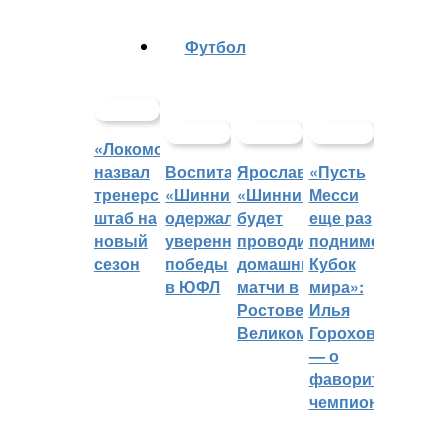
Футбол
«Локомотив»
назвал
Воспитанники
Ярославский
«Пусть
тренерский
«Шинника»
«Шинник»
Месси
штаб на
одержали
будет
еще раз
новый
уверенные
проводить
поднимет
сезон
победы
домашние
Кубок
в ЮФЛ
матчи в
мира»:
Ростове
Илья
Великом
Горохов
— о
фаворитах
чемпионата