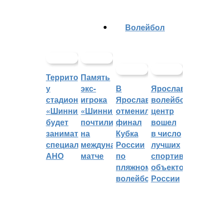
Волейбол
Территорией
Память
у
экс-
В
Ярославский
стадиона
игрока
Ярославле
волейбольный
«Шинник»
«Шинника»
отменили
центр
будет
почтили
финал
вошел
заниматься
на
Кубка
в число
специальное
международном
России
лучших
АНО
матче
по
спортивных
пляжному
объектов
волейболу
России