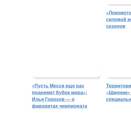
«Локомоти
силовой к
сезонов
«Пусть Месси еще раз
Территори
поднимет Кубок мира»:
«Шинник» 
Илья Горохов — о
специаль
фаворитах чемпионата