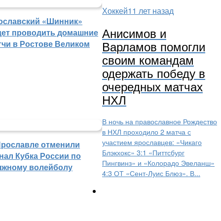
Хоккей
11 лет назад
ославский «Шинник»
Анисимов и
дет проводить домашние
Варламов помогли
тчи в Ростове Великом
своим командам
одержать победу в
очередных матчах
НХЛ
В ночь на православное Рождество
в НХЛ проходило 2 матча с
участием ярославцев: «Чикаго
Ярославле отменили
Блэкхокс» 3:1 «Питтсбург
нал Кубка России по
Пингвинз» и «Колорадо Эвеланш»
яжному волейболу
4:3 ОТ «Сент-Луис Блюз». В...