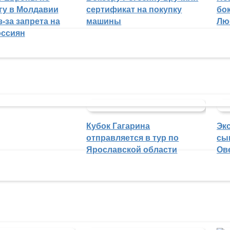
гу в Молдавии
сертификат на покупку
бо
-за запрета на
машины
Лю
оссиян
Кубок Гагарина
Эк
отправляется в тур по
сы
Ярославской области
Ов