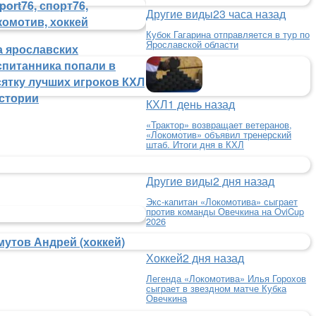
Другие виды
23 часа назад
Кубок Гагарина отправляется в тур по
Ярославской области
а ярославских
спитанника попали в
сятку лучших игроков КХЛ
истории
КХЛ
1 день назад
«Трактор» возвращает ветеранов,
«Локомотив» объявил тренерский
штаб. Итоги дня в КХЛ
Другие виды
2 дня назад
Экс-капитан «Локомотива» сыграет
против команды Овечкина на OviCup
2026
мутов Андрей (хоккей)
Хоккей
2 дня назад
Легенда «Локомотива» Илья Горохов
сыграет в звездном матче Кубка
Овечкина