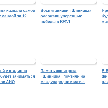
в» назвали самой
Воспитанники «Шинника»
Яр
омандой за 12
одержали уверенные
бу
победы в ЮФЛ
ма
ей у стадиона
Память экс-игрока
В 
будет заниматься
«Шинника» почтили на
фи
ное АНО
международном матче
пл