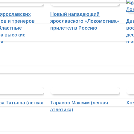
 ярославских
Новый нападающий
ов и тренеров
ярославского «Локомотива»
Дв
бластные
прилетел в Россию
во
а высокие
де
ия
в 
а Татьяна (легкая
Тарасов Максим (легкая
Хо
атлетика)