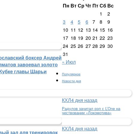
Пн
Вт
Ср
Чт
Пт
Сб
Вс
1
2
3
4
5
6
7
8
9
10
11
12
13
14
15
16
17
18
19
20
21
22
23
24
25
26
27
28
29
30
31
ославский боксер Андрей
« Июл
лматов завоевал золото
 Кубке главы Шарьи
Популярное
Новости дня
КХЛ
4 дня назад
Радулов зачитал рэп с L’One на
чествовании «Локомотива»
КХЛ
4 дня назад
вый зал для тренировок