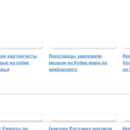
ие картингисты
Ярославцы завоевали
Яр
вые на кубке
медали на Кубке мира по
Хо
емья
кикбоксингу
на
т Европы по
Боксеру Рогозину вручили
Но