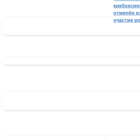
кикбоксин
отменён из
участие р