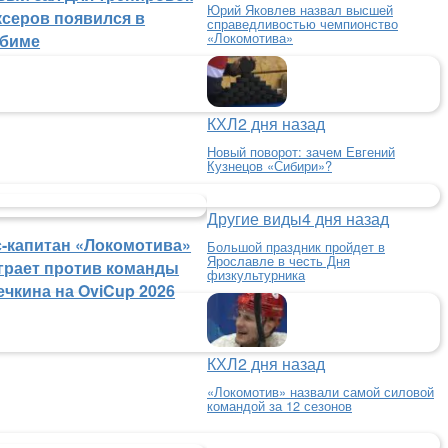
Юрий Яковлев назвал высшей
ксеров появился в
справедливостью чемпионство
«Локомотива»
биме
КХЛ
2 дня назад
Новый поворот: зачем Евгений
Кузнецов «Сибири»?
Другие виды
4 дня назад
с-капитан «Локомотива»
Большой праздник пройдет в
Ярославле в честь Дня
грает против команды
физкультурника
ечкина на OviCup 2026
КХЛ
2 дня назад
«Локомотив» назвали самой силовой
командой за 12 сезонов