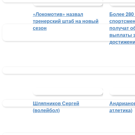
«Локомотив» назвал
Более 280
тренерский штаб на новый
спортсмен
сезон
получат о
выплаты з
достижен
Шляпников Сергей
Андрианов
(волейбол)
атлетика)