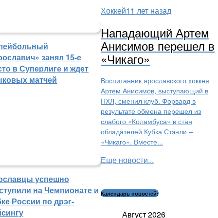
Хоккей
11 лет назад
Нападающий Артем
Анисимов перешел в
лейбольный
«Чикаго»
рославич» занял 15-е
сто в Суперлиге и ждет
ыковых матчей
Воспитанник ярославского хоккея
Артем Анисимов, выступающий в
НХЛ, сменил клуб. Форвард в
результате обмена перешел из
слабого «Коламбуса» в стан
обладателей Кубка Стэнли –
«Чикаго». Вместе...
Еще новости...
ославцы успешно
ступили на Чемпионате и
Календарь новостей:
ке России по дрэг-
йсингу
Август 2026