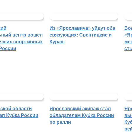
кий
Из «Ярославича» уйдут оба
Во
ьный центр вошел
связующих: Свентицкис и
«Я
учших спортивных
Кураш
ме
России
ст
ской области
Ярославский экипаж стал
Яр
ап Кубка России
обладателем Кубка России
вы
по ралли
Куб
ре