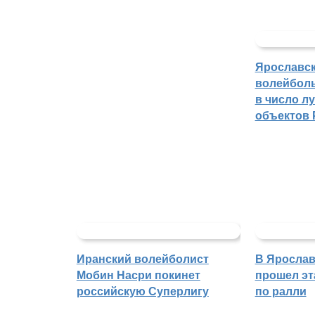
Ярославс
волейбол
в число л
объектов 
Иранский волейболист
В Ярослав
Мобин Насри покинет
прошел эт
российскую Суперлигу
по ралли