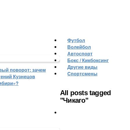
Футбол
Волейбол
Автоспорт
Бокс / Кикбоксинг
Другие виды
вый поворот: зачем
Cпортсмены
гений Кузнецов
ибири»?
All posts tagged
"Чикаго"