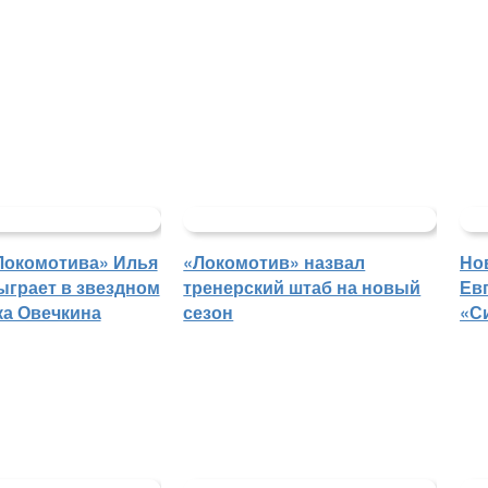
Локомотива» Илья
«Локомотив» назвал
Но
ыграет в звездном
тренерский штаб на новый
Ев
ка Овечкина
сезон
«С