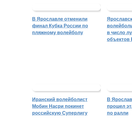
В Ярославле отменили
Ярославс
финал Кубка России по
волейбол
пляжному волейболу
в число л
объектов 
Иранский волейболист
В Ярослав
Мобин Насри покинет
прошел эт
российскую Суперлигу
по ралли