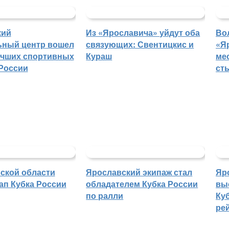
кий
Из «Ярославича» уйдут оба
Во
ьный центр вошел
связующих: Свентицкис и
«Я
учших спортивных
Кураш
ме
России
ст
ской области
Ярославский экипаж стал
Яр
ап Кубка России
обладателем Кубка России
вы
по ралли
Куб
ре