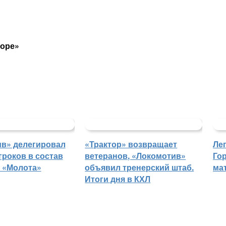
торе»
в» делегировал
«Трактор» возвращает
Ле
гроков в состав
ветеранов, «Локомотив»
Го
 «Молота»
объявил тренерский штаб.
ма
Итоги дня в КХЛ