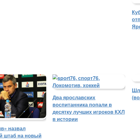
Ку
отп
Яр
Шл
Два ярославских
(в
воспитанника попали в
десятку лучших игроков КХЛ
в истории
в» назвал
й штаб на новый