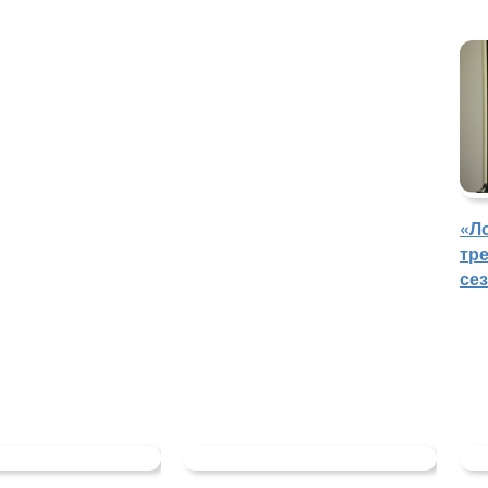
«Л
тр
се