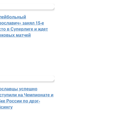
лейбольный
рославич» занял 15-е
сто в Суперлиге и ждет
ыковых матчей
ославцы успешно
ступили на Чемпионате и
ке России по дрэг-
йсингу