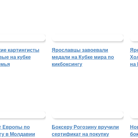
ие картингисты
Ярославцы завоевали
Яр
вые на кубке
медали на Кубке мира по
Хо
емья
кикбоксингу
на
т Европы по
Боксеру Рогозину вручили
Но
гу в Молдавии
сертификат на покупку
бо