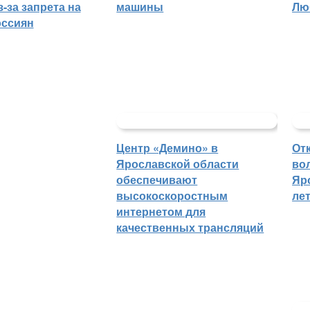
-за запрета на
машины
Лю
оссиян
Центр «Демино» в
От
Ярославской области
во
обеспечивают
Яр
высокоскоростным
ле
интернетом для
качественных трансляций