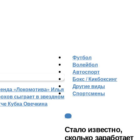
Футбол
Волейбол
Автоспорт
Бокс / Кикбоксинг
Другие виды
генда «Локомотива» Илья
Cпортсмены
рохов сыграет в звездном
тче Кубка Овечкина
КХЛ
Стало известно,
сколько заработает