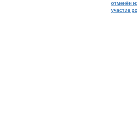
отменён из
участие р