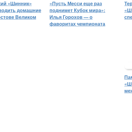
кий «Шинник»
«Пусть Месси еще раз
Те
водить домашние
поднимет Кубок мира»:
«Ш
остове Великом
Илья Горохов — о
сп
фаворитах чемпионата
Па
«Ш
ме