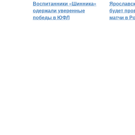
Воспитанники «Шинника»
Ярославс
одержали уверенные
будет про
победы в ЮФЛ
матчи в Р