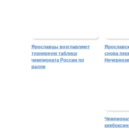
Ярославцы возглавляют
Ярославск
турнирную таблицу
снова пер
чемпионата России по
Нечерноз
ралли
Чемпиона
кикбоксин