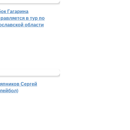
бок Гагарина
равляется в тур по
ославской области
япников Сергей
олейбол)