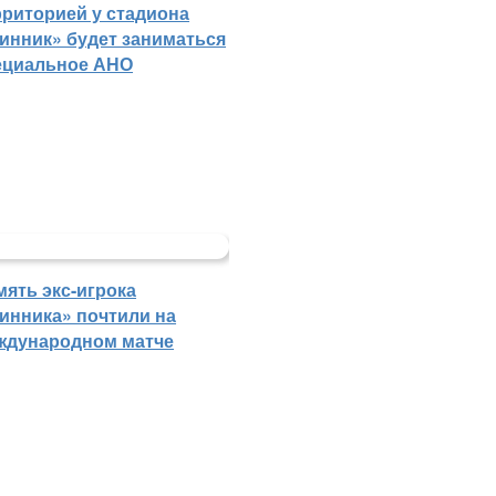
рриторией у стадиона
инник» будет заниматься
ециальное АНО
мять экс-игрока
инника» почтили на
ждународном матче