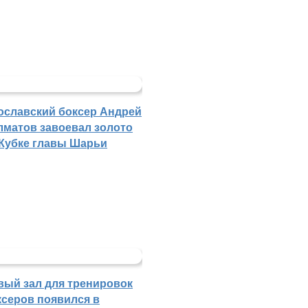
ославский боксер Андрей
лматов завоевал золото
 Кубке главы Шарьи
вый зал для тренировок
ксеров появился в