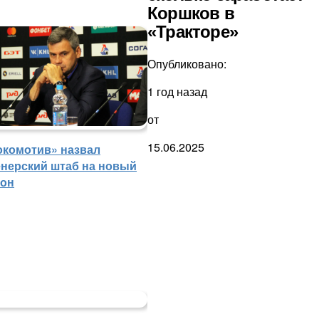
Коршков в
«Тракторе»
Опубликовано:
1 год назад
от
15.06.2025
окомотив» назвал
енерский штаб на новый
зон