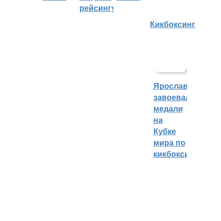
рейсингу
Кикбоксинг
Ярославцы
завоевали
медали
на
Кубке
мира по
кикбоксингу