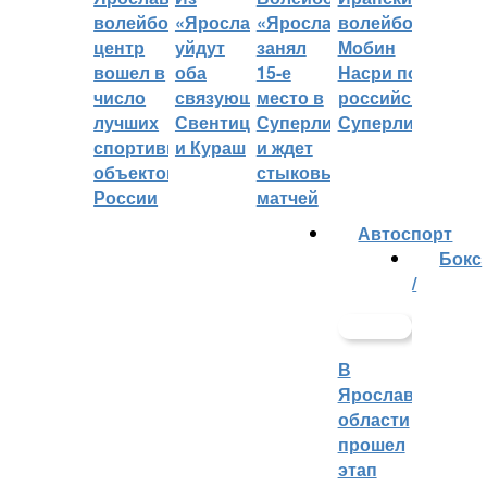
волейбольный
«Ярославича»
«Ярославич»
волейболист
центр
уйдут
занял
Мобин
вошел в
оба
15-е
Насри покинет
число
связующих:
место в
российскую
лучших
Свентицкис
Суперлиге
Суперлигу
спортивных
и Кураш
и ждет
объектов
стыковых
России
матчей
Автоспорт
Бокс
/
В
Ярославской
области
прошел
этап