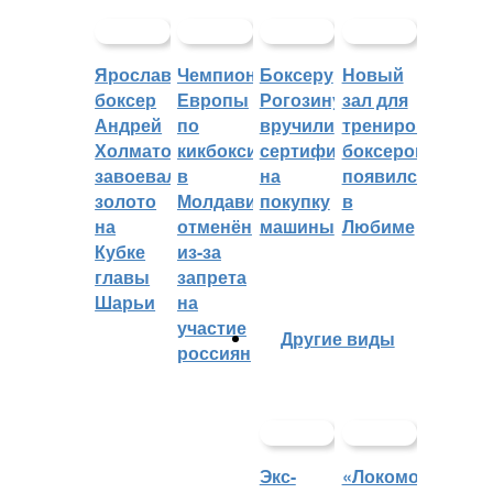
Ярославский
Чемпионат
Боксеру
Новый
боксер
Европы
Рогозину
зал для
Андрей
по
вручили
тренировок
Холматов
кикбоксингу
сертификат
боксеров
завоевал
в
на
появился
золото
Молдавии
покупку
в
на
отменён
машины
Любиме
Кубке
из-за
главы
запрета
Шарьи
на
участие
Другие виды
россиян
Экс-
«Локомотив»