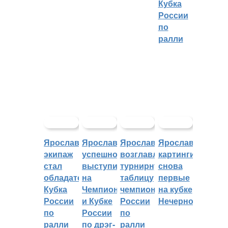
Кубка
России
по
ралли
Ярославский
Ярославцы
Ярославцы
Ярославские
экипаж
успешно
возглавляют
картингисты
стал
выступили
турнирную
снова
обладателем
на
таблицу
первые
Кубка
Чемпионате
чемпионата
на кубке
России
и Кубке
России
Нечерноземья
по
России
по
ралли
по дрэг-
ралли