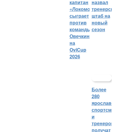
капитан
назвал
«Локомотива»
тренерский
сыграет
штаб на
против
новый
команды
сезон
Овечкина
на
OviCup
2026
Более
280
ярославских
спортсменов
и
тренеров
получат