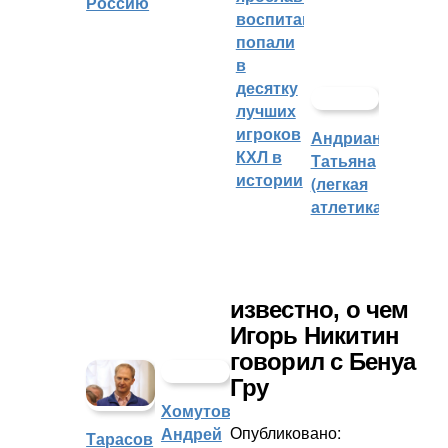
Россию
воспитанника
попали
в
десятку
лучших
игроков
Андрианова
КХЛ в
Татьяна
истории
(легкая
атлетика)
известно, о чем
Игорь Никитин
говорил с Бенуа
Гру
Хомутов
Опубликовано:
Андрей
Тарасов