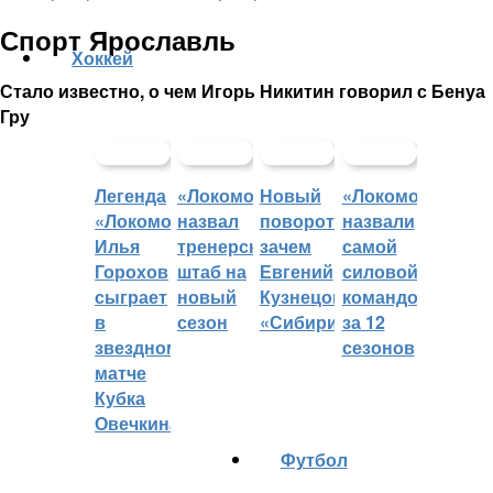
Спорт Ярославль
Хоккей
Стало известно, о чем Игорь Никитин говорил с Бенуа
Гру
Легенда
«Локомотив»
Новый
«Локомотив»
«Локомотива»
назвал
поворот:
назвали
Илья
тренерский
зачем
самой
Горохов
штаб на
Евгений
силовой
сыграет
новый
Кузнецов
командой
в
сезон
«Сибири»?
за 12
звездном
сезонов
матче
Кубка
Овечкина
Футбол