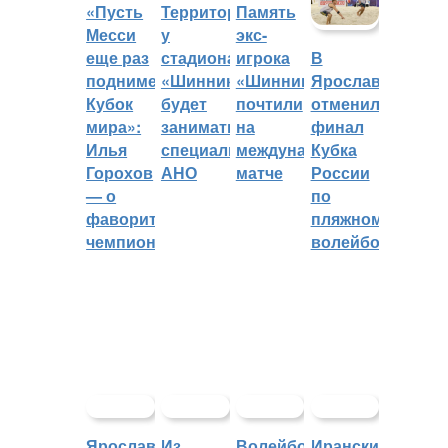
«Пусть
Территорией
Память
Месси
у
экс-
еще раз
стадиона
игрока
В
поднимет
«Шинник»
«Шинника»
Ярославле
Кубок
будет
почтили
отменили
мира»:
заниматься
на
финал
Илья
специальное
международном
Кубка
Горохов
АНО
матче
России
— о
по
фаворитах
пляжному
чемпионата
волейболу
Ярославский
Из
Волейбольный
Иранский