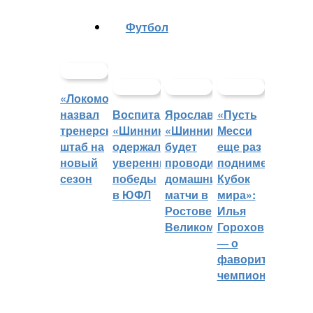
Футбол
«Локомотив»
назвал
Воспитанники
Ярославский
«Пусть
тренерский
«Шинника»
«Шинник»
Месси
штаб на
одержали
будет
еще раз
новый
уверенные
проводить
поднимет
сезон
победы
домашние
Кубок
в ЮФЛ
матчи в
мира»:
Ростове
Илья
Великом
Горохов
— о
фаворитах
чемпионата