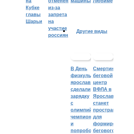
на
отменён
машины
Любиме
Кубке
из-за
главы
запрета
Шарьи
на
участие
Другие виды
россиян
В День
Смертин:
физкультурника
беговой
ярославцы
центр
сделали
ВФЛА в
зарядку
Ярославле
с
станет
олимпийским
пространством
чемпионом
для
и
формирования
попробовали
бегового