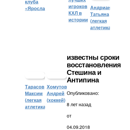
клуба
игроков
Андрианова
«Ярославич»
КХЛ в
Татьяна
истории
(легкая
атлетика)
известны сроки
восстановления
Стешина и
Антипина
Тарасов
Хомутов
Опубликовано:
Максим
Андрей
(легкая
(хоккей)
8 лет назад
атлетика)
от
04.09.2018