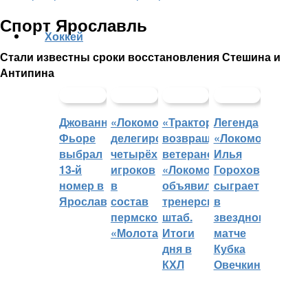
Спорт Ярославль
Хоккей
Стали известны сроки восстановления Стешина и
Антипина
Джованни
«Локомотив»
«Трактор»
Легенда
Фьоре
делегировал
возвращает
«Локомотива»
выбрал
четырёх
ветеранов,
Илья
13-й
игроков
«Локомотив»
Горохов
номер в
в
объявил
сыграет
Ярославле
состав
тренерский
в
пермского
штаб.
звездном
«Молота»
Итоги
матче
дня в
Кубка
КХЛ
Овечкина