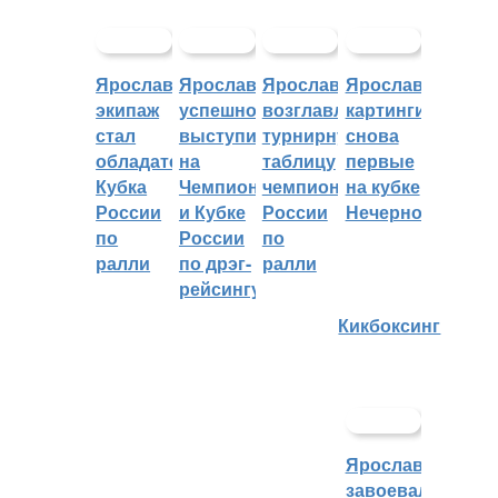
Ярославский
Ярославцы
Ярославцы
Ярославские
экипаж
успешно
возглавляют
картингисты
стал
выступили
турнирную
снова
обладателем
на
таблицу
первые
Кубка
Чемпионате
чемпионата
на кубке
России
и Кубке
России
Нечерноземья
по
России
по
ралли
по дрэг-
ралли
рейсингу
Кикбоксинг
Ярославцы
завоевали