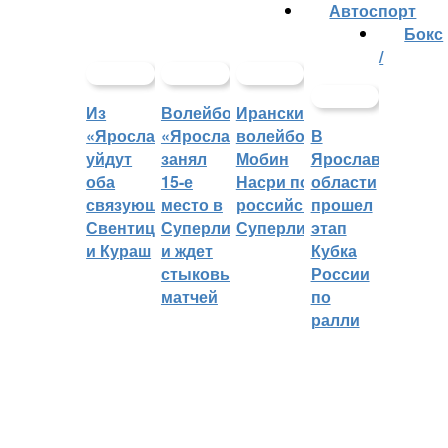
Автоспорт
Бокс
/
Из
Волейбольный
Иранский
«Ярославича»
«Ярославич»
волейболист
В
уйдут
занял
Мобин
Ярославской
оба
15-е
Насри покинет
области
связующих:
место в
российскую
прошел
Свентицкис
Суперлиге
Суперлигу
этап
и Кураш
и ждет
Кубка
стыковых
России
матчей
по
ралли