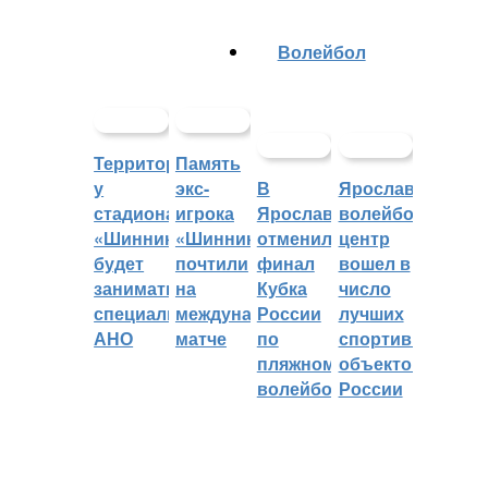
Волейбол
Территорией
Память
у
экс-
В
Ярославский
стадиона
игрока
Ярославле
волейбольный
«Шинник»
«Шинника»
отменили
центр
будет
почтили
финал
вошел в
заниматься
на
Кубка
число
специальное
международном
России
лучших
АНО
матче
по
спортивных
пляжному
объектов
волейболу
России