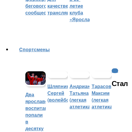
бегового
качественных
летие
сообщества
трансляций
клуба
«Ярославич»
Cпортсмены
КХЛ
Стал
Шляпников
Андрианова
Тарасов
Сергей
Татьяна
Максим
Два
(волейбол)
(легкая
(легкая
ярославских
атлетика)
атлетика)
воспитанника
попали
в
десятку