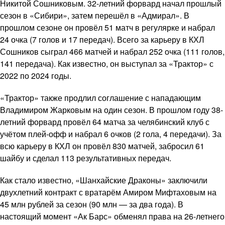
Никитой Сошниковым. 32-летний форвард начал прошлый
сезон в «Сибири», затем перешёл в «Адмирал». В
прошлом сезоне он провёл 51 матч в регулярке и набрал
24 очка (7 голов и 17 передач). Всего за карьеру в КХЛ
Сошников сыграл 466 матчей и набрал 252 очка (111 голов,
141 передача). Как известно, он выступал за «Трактор» с
2022 по 2024 годы.
«Трактор» также продлил соглашение с нападающим
Владимиром Жарковым на один сезон. В прошлом году 38-
летний форвард провёл 64 матча за челябинский клуб с
учётом плей-офф и набрал 6 очков (2 гола, 4 передачи). За
всю карьеру в КХЛ он провёл 830 матчей, забросил 61
шайбу и сделал 113 результативных передач.
Как стало известно, «Шанхайские Драконы» заключили
двухлетний контракт с вратарём Амиром Мифтаховым на
45 млн рублей за сезон (90 млн — за два года). В
настоящий момент «Ак Барс» обменял права на 26-летнего