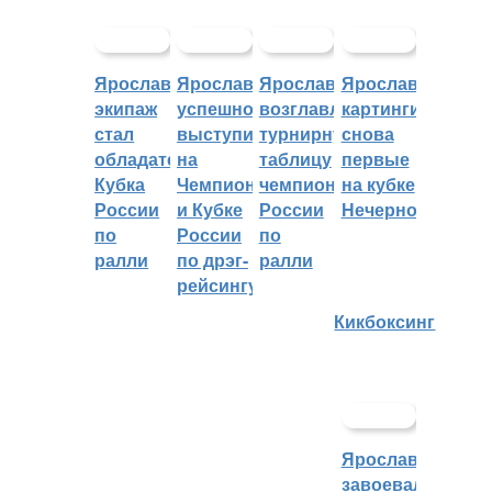
Ярославский
Ярославцы
Ярославцы
Ярославские
экипаж
успешно
возглавляют
картингисты
стал
выступили
турнирную
снова
обладателем
на
таблицу
первые
Кубка
Чемпионате
чемпионата
на кубке
России
и Кубке
России
Нечерноземья
по
России
по
ралли
по дрэг-
ралли
рейсингу
Кикбоксинг
Ярославцы
завоевали