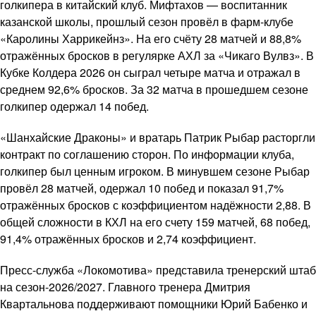
голкипера в китайский клуб. Мифтахов — воспитанник
казанской школы, прошлый сезон провёл в фарм-клубе
«Каролины Харрикейнз». На его счёту 28 матчей и 88,8%
отражённых бросков в регулярке АХЛ за «Чикаго Вулвз». В
Кубке Колдера 2026 он сыграл четыре матча и отражал в
среднем 92,6% бросков. За 32 матча в прошедшем сезоне
голкипер одержал 14 побед.
«Шанхайские Драконы» и вратарь Патрик Рыбар расторгли
контракт по соглашению сторон. По информации клуба,
голкипер был ценным игроком. В минувшем сезоне Рыбар
провёл 28 матчей, одержал 10 побед и показал 91,7%
отражённых бросков с коэффициентом надёжности 2,88. В
общей сложности в КХЛ на его счету 159 матчей, 68 побед,
91,4% отражённых бросков и 2,74 коэффициент.
Пресс-служба «Локомотива» представила тренерский штаб
на сезон-2026/2027. Главного тренера Дмитрия
Квартальнова поддерживают помощники Юрий Бабенко и