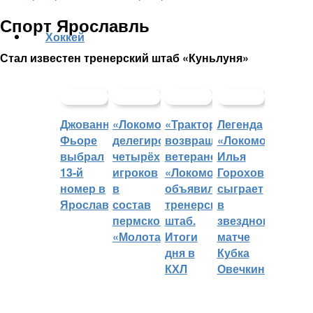
Спорт Ярославль
Хоккей
Стал известен тренерский штаб «Куньлуня»
Джованни
«Локомотив»
«Трактор»
Легенда
Фьоре
делегировал
возвращает
«Локомотива»
выбрал
четырёх
ветеранов,
Илья
13-й
игроков
«Локомотив»
Горохов
номер в
в
объявил
сыграет
Ярославле
состав
тренерский
в
пермского
штаб.
звездном
«Молота»
Итоги
матче
дня в
Кубка
КХЛ
Овечкина