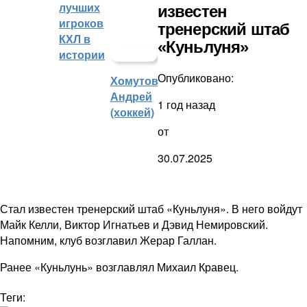
лучших
известен
игроков
тренерский штаб
КХЛ в
«Куньлуня»
истории
Опубликовано:
Хомутов
Андрей
1 год назад
(хоккей)
от
30.07.2025
Стал известен тренерский штаб «Куньлуня». В него войдут
Майк Келли, Виктор Игнатьев и Дэвид Немировский.
Напомним, клуб возглавил Жерар Галлан.
Ранее «Куньлунь» возглавлял Михаил Кравец.
Теги: