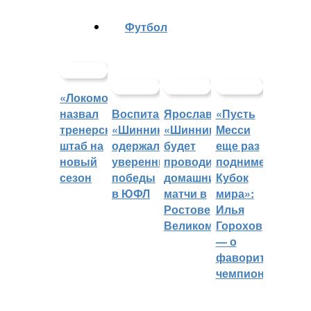
Футбол
«Локомотив»
назвал
Воспитанники
Ярославский
«Пусть
тренерский
«Шинника»
«Шинник»
Месси
штаб на
одержали
будет
еще раз
новый
уверенные
проводить
поднимет
сезон
победы
домашние
Кубок
в ЮФЛ
матчи в
мира»:
Ростове
Илья
Великом
Горохов
— о
фаворитах
чемпионата