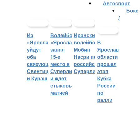
Автоспорт
Бокс
/
Из
Волейбольный
Иранский
«Ярославича»
«Ярославич»
волейболист
В
уйдут
занял
Мобин
Ярославской
оба
15-е
Насри покинет
области
связующих:
место в
российскую
прошел
Свентицкис
Суперлиге
Суперлигу
этап
и Кураш
и ждет
Кубка
стыковых
России
матчей
по
ралли