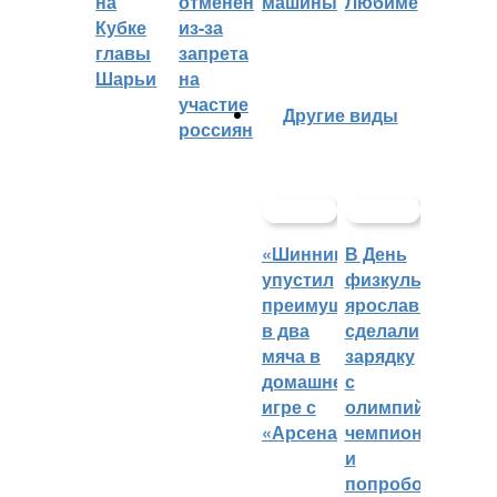
на
отменён
машины
Любиме
Кубке
из-за
главы
запрета
Шарьи
на
участие
Другие виды
россиян
«Шинник»
В День
упустил
физкультурника
преимущество
ярославцы
в два
сделали
мяча в
зарядку
домашней
с
игре с
олимпийским
«Арсеналом»
чемпионом
и
попробовали