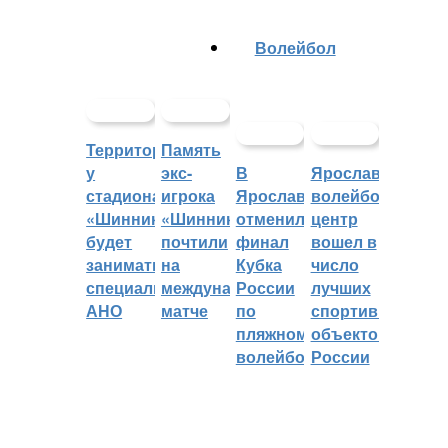
Волейбол
Территорией
Память
у
экс-
В
Ярославский
стадиона
игрока
Ярославле
волейбольный
«Шинник»
«Шинника»
отменили
центр
будет
почтили
финал
вошел в
заниматься
на
Кубка
число
специальное
международном
России
лучших
АНО
матче
по
спортивных
пляжному
объектов
волейболу
России