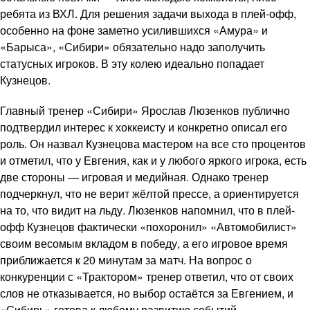
ребята из ВХЛ. Для решения задачи выхода в плей-офф,
особенно на фоне заметно усилившихся «Амура» и
«Барыса», «Сибири» обязательно надо заполучить
статусных игроков. В эту колею идеально попадает
Кузнецов.
Главный тренер «Сибири» Ярослав Люзенков публично
подтвердил интерес к хоккеисту и конкретно описал его
роль. Он назвал Кузнецова мастером на все сто процентов
и отметил, что у Евгения, как и у любого яркого игрока, есть
две стороны — игровая и медийная. Однако тренер
подчеркнул, что не верит жёлтой прессе, а ориентируется
на то, что видит на льду. Люзенков напомнил, что в плей-
офф Кузнецов фактически «похоронил» «Автомобилист»
своим весомым вкладом в победу, а его игровое время
приближается к 20 минутам за матч. На вопрос о
конкуренции с «Трактором» тренер ответил, что от своих
слов не отказывается, но выбор остаётся за Евгением, и
«Сибирь» готова к любому развитию событий.