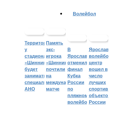
Волейбол
Территорией
Память
у
экс-
В
Ярославский
стадиона
игрока
Ярославле
волейбольный
«Шинник»
«Шинника»
отменили
центр
будет
почтили
финал
вошел в
заниматься
на
Кубка
число
специальное
международном
России
лучших
АНО
матче
по
спортивных
пляжному
объектов
волейболу
России