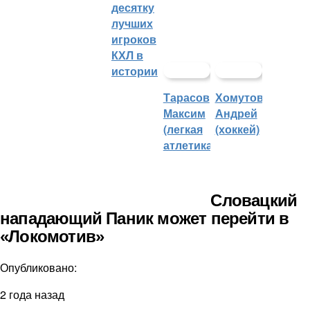
десятку
лучших
игроков
КХЛ в
истории
Тарасов
Хомутов
Максим
Андрей
(легкая
(хоккей)
атлетика)
Словацкий
нападающий Паник может перейти в
«Локомотив»
Опубликовано:
2 года назад