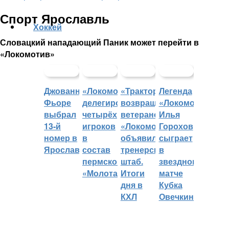
Спорт Ярославль
Хоккей
Словацкий нападающий Паник может перейти в
«Локомотив»
Джованни
«Локомотив»
«Трактор»
Легенда
Фьоре
делегировал
возвращает
«Локомотива»
выбрал
четырёх
ветеранов,
Илья
13-й
игроков
«Локомотив»
Горохов
номер в
в
объявил
сыграет
Ярославле
состав
тренерский
в
пермского
штаб.
звездном
«Молота»
Итоги
матче
дня в
Кубка
КХЛ
Овечкина