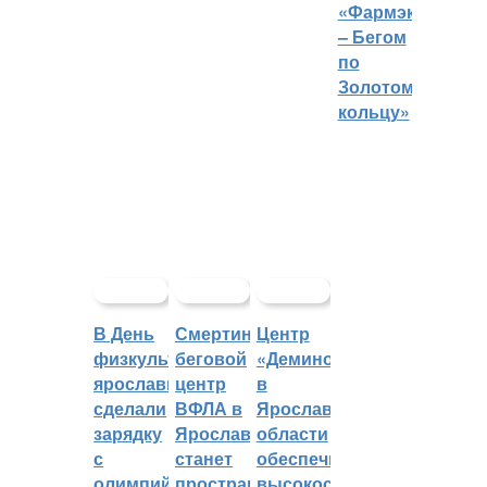
«Фармэко
– Бегом
по
Золотому
кольцу»
В День
Смертин:
Центр
физкультурника
беговой
«Демино»
ярославцы
центр
в
сделали
ВФЛА в
Ярославской
зарядку
Ярославле
области
с
станет
обеспечивают
олимпийским
пространством
высокоскоростным