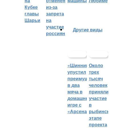
на
отменён
машины
Любиме
Кубке
из-за
главы
запрета
Шарьи
на
участие
Другие виды
россиян
«Шинник»
Около
упустил
трех
преимущество
тысяч
в два
человек
мяча в
приняли
домашней
участие
игре с
в
«Арсеналом»
рыбинском
этапе
проекта