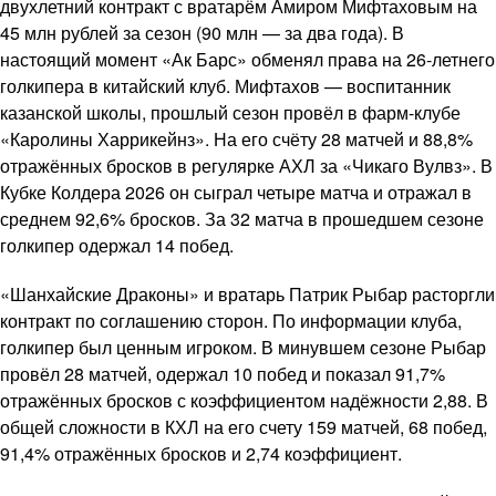
двухлетний контракт с вратарём Амиром Мифтаховым на
45 млн рублей за сезон (90 млн — за два года). В
настоящий момент «Ак Барс» обменял права на 26-летнего
голкипера в китайский клуб. Мифтахов — воспитанник
казанской школы, прошлый сезон провёл в фарм-клубе
«Каролины Харрикейнз». На его счёту 28 матчей и 88,8%
отражённых бросков в регулярке АХЛ за «Чикаго Вулвз». В
Кубке Колдера 2026 он сыграл четыре матча и отражал в
среднем 92,6% бросков. За 32 матча в прошедшем сезоне
голкипер одержал 14 побед.
«Шанхайские Драконы» и вратарь Патрик Рыбар расторгли
контракт по соглашению сторон. По информации клуба,
голкипер был ценным игроком. В минувшем сезоне Рыбар
провёл 28 матчей, одержал 10 побед и показал 91,7%
отражённых бросков с коэффициентом надёжности 2,88. В
общей сложности в КХЛ на его счету 159 матчей, 68 побед,
91,4% отражённых бросков и 2,74 коэффициент.