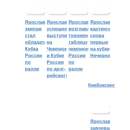
Ярославский
Ярославцы
Ярославцы
Ярославские
экипаж
успешно
возглавляют
картингисты
стал
выступили
турнирную
снова
обладателем
на
таблицу
первые
Кубка
Чемпионате
чемпионата
на кубке
России
и Кубке
России
Нечерноземья
по
России
по
ралли
по дрэг-
ралли
рейсингу
Кикбоксинг
Ярославцы
завоевали