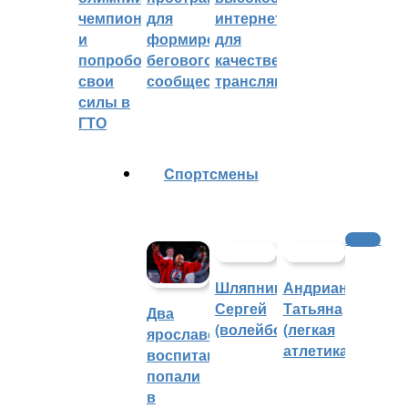
чемпионом
для
интернетом
и
формирования
для
попробовали
бегового
качественных
свои
сообщества
трансляций
силы в
ГТО
Cпортсмены
Хоккей
Шляпников
Андрианова
Сергей
Татьяна
Два
(волейбол)
(легкая
ярославских
атлетика)
воспитанника
попали
в