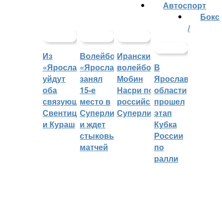
Автоспорт
Бокс
/
Из
Волейбольный
Иранский
«Ярославича»
«Ярославич»
волейболист
В
уйдут
занял
Мобин
Ярославской
оба
15-е
Насри покинет
области
связующих:
место в
российскую
прошел
Свентицкис
Суперлиге
Суперлигу
этап
и Кураш
и ждет
Кубка
стыковых
России
матчей
по
ралли