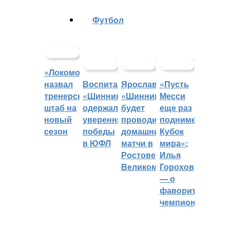
Футбол
«Локомотив»
назвал
Воспитанники
Ярославский
«Пусть
тренерский
«Шинника»
«Шинник»
Месси
штаб на
одержали
будет
еще раз
новый
уверенные
проводить
поднимет
сезон
победы
домашние
Кубок
в ЮФЛ
матчи в
мира»:
Ростове
Илья
Великом
Горохов
— о
фаворитах
чемпионата