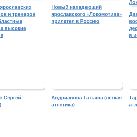
 ярославских
Новый нападающий
ов и тренеров
ярославского «Локомотива»
Дв
бластные
прилетел в Россию
во
а высокие
де
ия
в 
в Сергей
Андрианова Татьяна (легкая
Та
)
атлетика)
атл