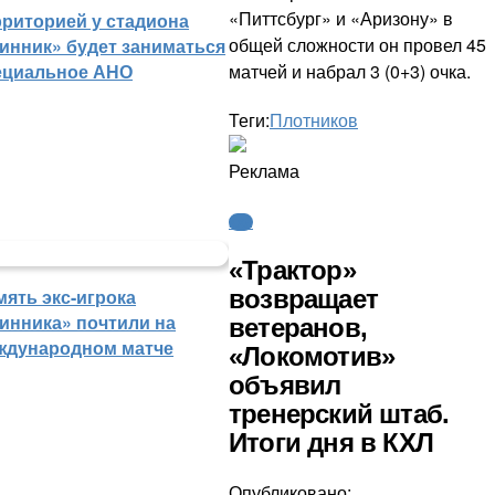
«Питтсбург» и «Аризону» в
рриторией у стадиона
общей сложности он провел 45
инник» будет заниматься
матчей и набрал 3 (0+3) очка.
ециальное АНО
Теги:
Плотников
Реклама
КХЛ
«Трактор»
возвращает
мять экс-игрока
инника» почтили на
ветеранов,
ждународном матче
«Локомотив»
объявил
тренерский штаб.
Итоги дня в КХЛ
Опубликовано: