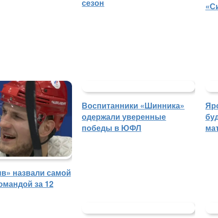
сезон
«С
Воспитанники «Шинника»
Яр
одержали уверенные
бу
победы в ЮФЛ
ма
в» назвали самой
омандой за 12