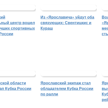
кий
Из «Ярославича» уйдут оба
Во
ьный центр вошел
связующих: Свентицкис и
«Я
учших спортивных
Кураш
ме
России
ст
ской области
Ярославский экипаж стал
Яр
ап Кубка России
обладателем Кубка России
вы
по ралли
Куб
ре