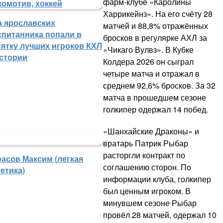
фарм-клубе «Каролины
Харрикейнз». На его счёту 28
а ярославских
матчей и 88,8% отражённых
спитанника попали в
бросков в регулярке АХЛ за
сятку лучших игроков КХЛ
«Чикаго Вулвз». В Кубке
истории
Колдера 2026 он сыграл
четыре матча и отражал в
среднем 92,6% бросков. За 32
матча в прошедшем сезоне
голкипер одержал 14 побед.
«Шанхайские Драконы» и
вратарь Патрик Рыбар
расторгли контракт по
расов Максим (легкая
соглашению сторон. По
етика)
информации клуба, голкипер
был ценным игроком. В
минувшем сезоне Рыбар
провёл 28 матчей, одержал 10