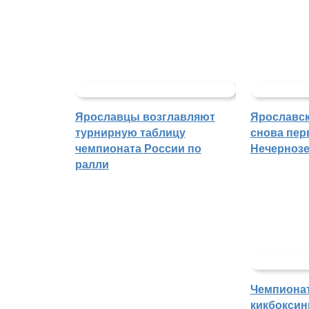
Ярославцы возглавляют
Ярославск
турнирную таблицу
снова пер
чемпионата России по
Нечерноз
ралли
Чемпиона
кикбоксин