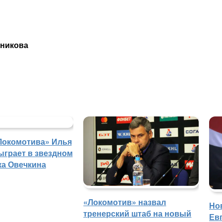
тникова
Локомотива» Илья
ыграет в звездном
ка Овечкина
«Локомотив» назвал
Но
тренерский штаб на новый
Ев