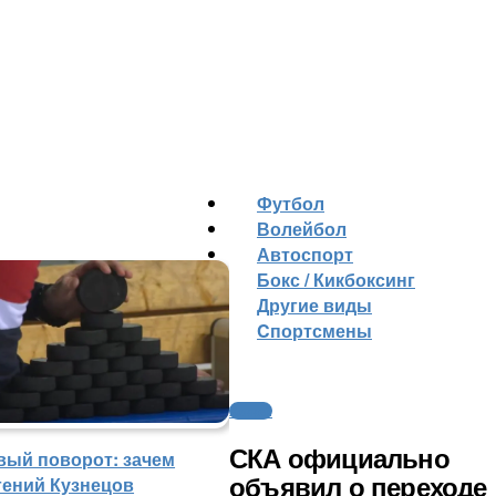
Футбол
Волейбол
Автоспорт
Бокс / Кикбоксинг
Другие виды
Cпортсмены
Хоккей
СКА официально
вый поворот: зачем
гений Кузнецов
объявил о переходе