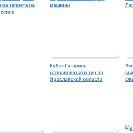
-за запрета на
машины
Лю
оссиян
Кубок Гагарина
Эк
отправляется в тур по
сы
Ярославской области
Ов