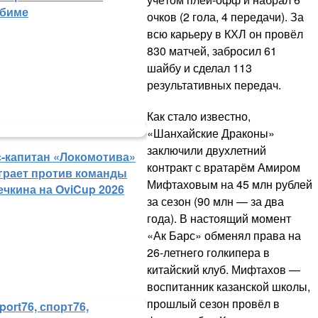
биме
очков (2 гола, 4 передачи). За
всю карьеру в КХЛ он провёл
830 матчей, забросил 61
шайбу и сделал 113
результативных передач.
Как стало известно,
«Шанхайские Драконы»
заключили двухлетний
с-капитан «Локомотива»
контракт с вратарём Амиром
грает против команды
Мифтаховым на 45 млн рублей
ечкина на OviCup 2026
за сезон (90 млн — за два
года). В настоящий момент
«Ак Барс» обменял права на
26-летнего голкипера в
китайский клуб. Мифтахов —
воспитанник казанской школы,
прошлый сезон провёл в