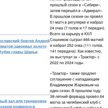
прошлый сезон в «Сибири»,
затем перешёл в «Адмирал».
В прошлом сезоне он провёл
51 матч в регулярке и набрал
24 очка (7 голов и 17 передач).
Всего за карьеру в КХЛ
Сошников сыграл 466 матчей
ославский боксер Андрей
и набрал 252 очка (111 голов,
лматов завоевал золото
141 передача). Как известно,
 Кубке главы Шарьи
он выступал за «Трактор» с
2022 по 2024 годы.
«Трактор» также продлил
соглашение с нападающим
Владимиром Жарковым на
один сезон. В прошлом году
38-летний форвард провёл 64
вый зал для тренировок
матча за челябинский клуб с
ксеров появился в
учётом плей-офф и набрал 6