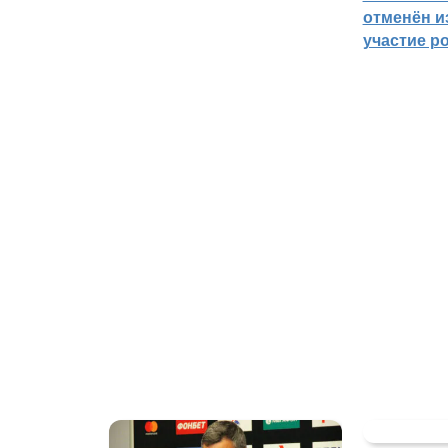
отменён из
участие р