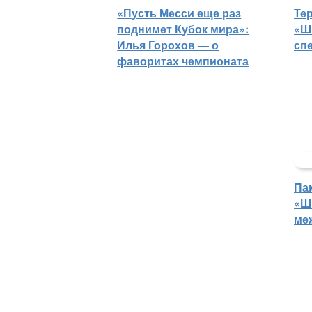
«Пусть Месси еще раз
Те
поднимет Кубок мира»:
«Ш
Илья Горохов — о
сп
фаворитах чемпионата
Па
«Ш
ме