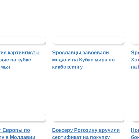
ие картингисты
Ярославцы завоевали
Яр
вые на кубке
медали на Кубке мира по
Хо
емья
кикбоксингу
на
т Европы по
Боксеру Рогозину вручили
Но
гу в Молдавии
сертификат на покупку
бо