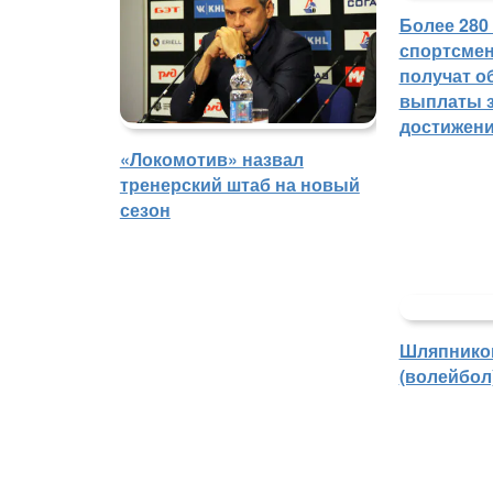
Более 280
спортсмен
получат о
выплаты з
достижен
«Локомотив» назвал
тренерский штаб на новый
сезон
Шляпнико
(волейбол