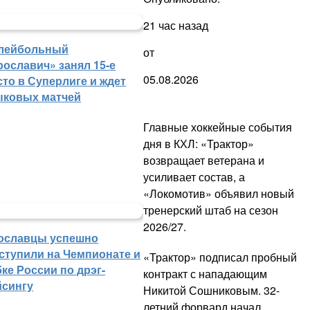
21 час назад
лейбольный
от
рославич» занял 15-е
05.08.2026
сто в Суперлиге и ждет
ыковых матчей
Главные хоккейные события
дня в КХЛ: «Трактор»
возвращает ветерана и
усиливает состав, а
«Локомотив» объявил новый
тренерский штаб на сезон
2026/27.
ославцы успешно
ступили на Чемпионате и
«Трактор» подписал пробный
ке России по дрэг-
контракт с нападающим
йсингу
Никитой Сошниковым. 32-
летний форвард начал