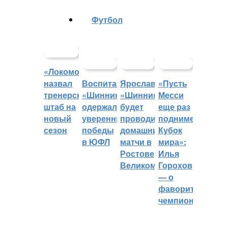
Футбол
«Локомотив»
назвал
Воспитанники
Ярославский
«Пусть
тренерский
«Шинника»
«Шинник»
Месси
штаб на
одержали
будет
еще раз
новый
уверенные
проводить
поднимет
сезон
победы
домашние
Кубок
в ЮФЛ
матчи в
мира»:
Ростове
Илья
Великом
Горохов
— о
фаворитах
чемпионата