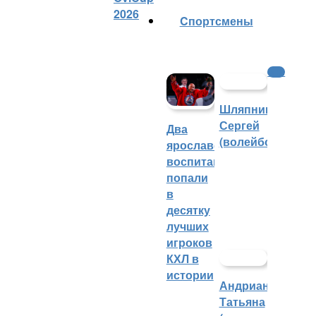
2026
Cпортсмены
ФНЛ
Шляпников
Сергей
Два
(волейбол)
ярославских
воспитанника
попали
в
десятку
лучших
игроков
КХЛ в
истории
Андрианова
Татьяна