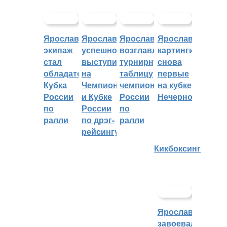
Ярославский
Ярославцы
Ярославцы
Ярославские
экипаж
успешно
возглавляют
картингисты
стал
выступили
турнирную
снова
обладателем
на
таблицу
первые
Кубка
Чемпионате
чемпионата
на кубке
России
и Кубке
России
Нечерноземья
по
России
по
ралли
по дрэг-
ралли
рейсингу
Кикбоксинг
Ярославцы
завоевали