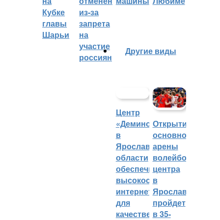
на
отменён
машины
Любиме
Кубке
из-за
главы
запрета
Шарьи
на
участие
Другие виды
россиян
Центр
«Демино»
Открытие
в
основной
Ярославской
арены
области
волейбольного
обеспечивают
центра
высокоскоростным
в
интернетом
Ярославле
для
пройдет
качественных
в 35-