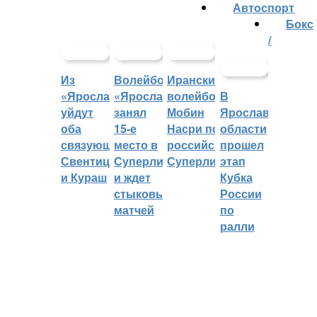
Автоспорт
Бокс
/
Из
Волейбольный
Иранский
«Ярославича»
«Ярославич»
волейболист
В
уйдут
занял
Мобин
Ярославской
оба
15-е
Насри покинет
области
связующих:
место в
российскую
прошел
Свентицкис
Суперлиге
Суперлигу
этап
и Кураш
и ждет
Кубка
стыковых
России
матчей
по
ралли