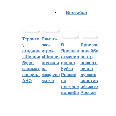
Волейбол
Территорией
Память
у
экс-
В
Ярославский
стадиона
игрока
Ярославле
волейбольный
«Шинник»
«Шинника»
отменили
центр
будет
почтили
финал
вошел в
заниматься
на
Кубка
число
специальное
международном
России
лучших
АНО
матче
по
спортивных
пляжному
объектов
волейболу
России