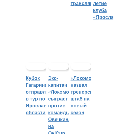
трансляций
летие
клуба
«Ярославич»
Кубок
Экс-
«Локомотив»
Гагарина
капитан
назвал
отправляется
«Локомотива»
тренерский
в тур по
сыграет
штаб на
Ярославской
против
новый
области
команды
сезон
Овечкина
на
OviCup