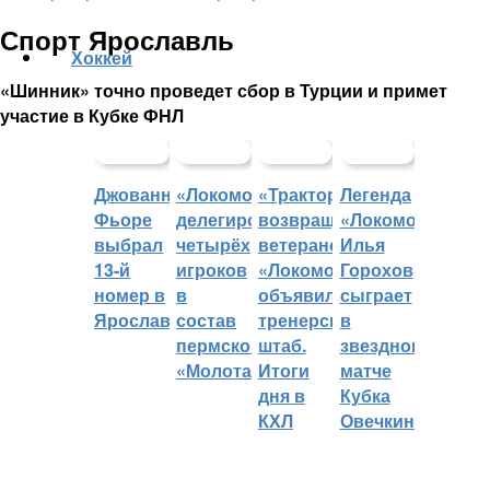
Спорт Ярославль
Хоккей
«Шинник» точно проведет сбор в Турции и примет
участие в Кубке ФНЛ
Джованни
«Локомотив»
«Трактор»
Легенда
Фьоре
делегировал
возвращает
«Локомотива»
выбрал
четырёх
ветеранов,
Илья
13-й
игроков
«Локомотив»
Горохов
номер в
в
объявил
сыграет
Ярославле
состав
тренерский
в
пермского
штаб.
звездном
«Молота»
Итоги
матче
дня в
Кубка
КХЛ
Овечкина