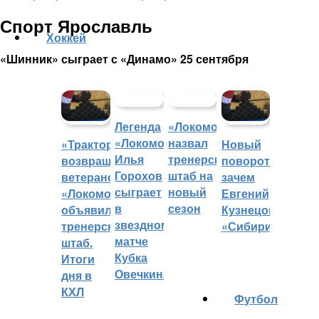
Спорт Ярославль
Хоккей
«Шинник» сыграет с «Динамо» 25 сентября
Легенда
«Локомотив»
«Локомотива»
назвал
«Трактор»
Новый
Илья
тренерский
возвращает
поворот:
Горохов
штаб на
ветеранов,
зачем
сыграет
новый
«Локомотив»
Евгений
в
сезон
объявил
Кузнецов
звездном
тренерский
«Сибири»?
матче
штаб.
Кубка
Итоги
Овечкина
дня в
КХЛ
Футбол