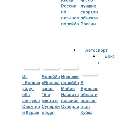
России
лучших
по
спортивных
пляжному
объектов
волейболу
России
Автоспорт
Бокс
/
Из
Волейбольный
Иранский
«Ярославича»
«Ярославич»
волейболист
В
уйдут
занял
Мобин
Ярославской
оба
15-е
Насри покинет
области
связующих:
место в
российскую
прошел
Свентицкис
Суперлиге
Суперлигу
этап
и Кураш
и ждет
Кубка