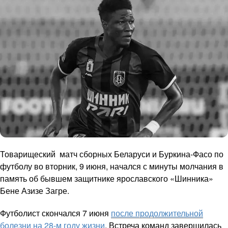
Товарищеский матч сборных Беларуси и Буркина-Фасо по
футболу во вторник, 9 июня, начался с минуты молчания в
память об бывшем защитнике ярославского «Шинника»
Бене Азизе Загре.
Футболист скончался 7 июня
после продолжительной
болезни на 28-м году жизни
. Встреча команд завершилась