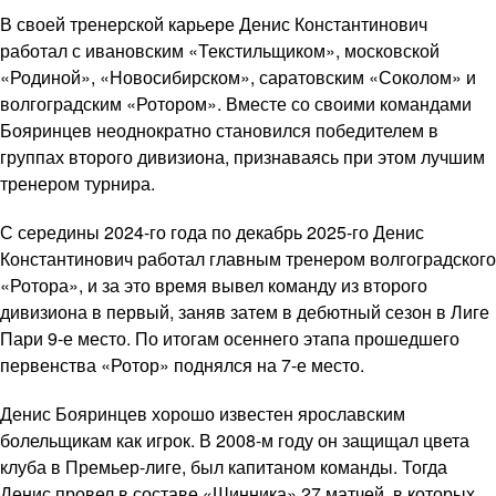
В своей тренерской карьере Денис Константинович
работал с ивановским «Текстильщиком», московской
«Родиной», «Новосибирском», саратовским «Соколом» и
волгоградским «Ротором». Вместе со своими командами
Бояринцев неоднократно становился победителем в
группах второго дивизиона, признаваясь при этом лучшим
тренером турнира.
С середины 2024-го года по декабрь 2025-го Денис
Константинович работал главным тренером волгоградского
«Ротора», и за это время вывел команду из второго
дивизиона в первый, заняв затем в дебютный сезон в Лиге
Пари 9-е место. По итогам осеннего этапа прошедшего
первенства «Ротор» поднялся на 7-е место.
Денис Бояринцев хорошо известен ярославским
болельщикам как игрок. В 2008-м году он защищал цвета
клуба в Премьер-лиге, был капитаном команды. Тогда
Денис провел в составе «Шинника» 27 матчей, в которых