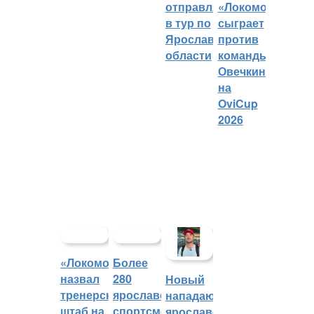
отправляется
«Локомотива»
в тур по
сыграет
Ярославской
против
области
команды
Овечкина
на
OviCup
2026
«Локомотив»
Более
назвал
280
Новый
тренерский
ярославских
нападающий
штаб на
спортсменов
ярославского