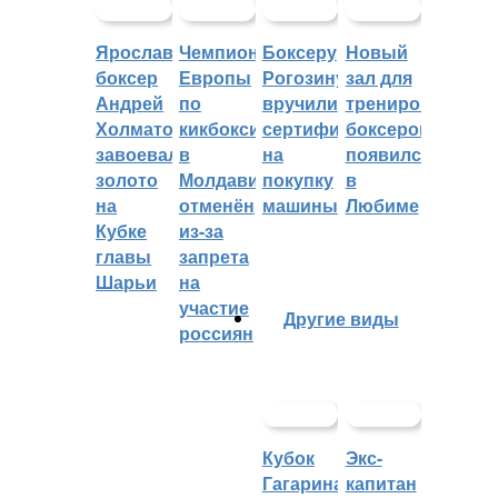
Ярославский
Чемпионат
Боксеру
Новый
боксер
Европы
Рогозину
зал для
Андрей
по
вручили
тренировок
Холматов
кикбоксингу
сертификат
боксеров
завоевал
в
на
появился
золото
Молдавии
покупку
в
на
отменён
машины
Любиме
Кубке
из-за
главы
запрета
Шарьи
на
участие
Другие виды
россиян
Кубок
Экс-
Гагарина
капитан