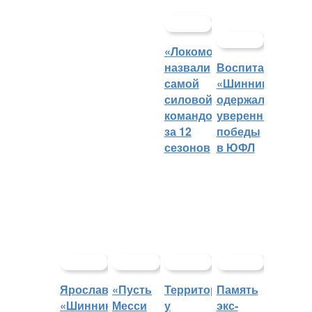
«Локомотив»
назвали
Воспитанники
самой
«Шинника»
силовой
одержали
командой
уверенные
за 12
победы
сезонов
в ЮФЛ
Ярославский
«Пусть
Территорией
Память
«Шинник»
Месси
у
экс-