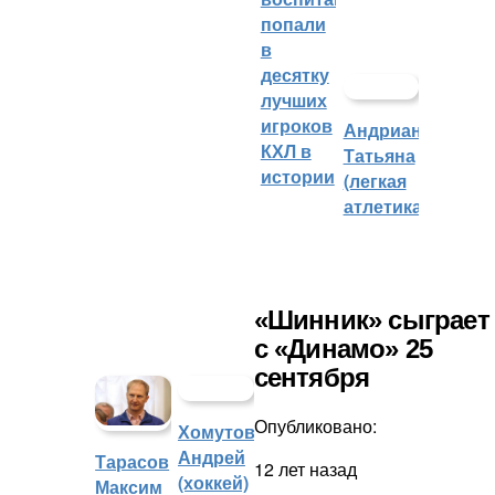
попали
в
десятку
лучших
игроков
Андрианова
КХЛ в
Татьяна
истории
(легкая
атлетика)
«Шинник» сыграет
с «Динамо» 25
сентября
Опубликовано:
Хомутов
Андрей
Тарасов
12 лет назад
(хоккей)
Максим