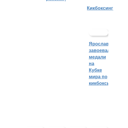
Кикбоксинг
Ярославцы
завоевали
медали
на
Кубке
мира по
кикбоксингу