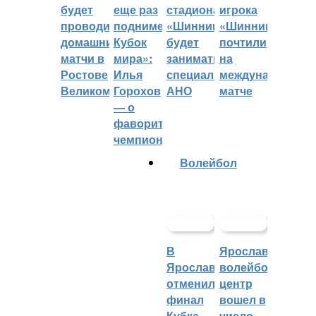
будет
еще раз
стадиона
игрока
проводить
поднимет
«Шинник»
«Шинника»
домашние
Кубок
будет
почтили
матчи в
мира»:
заниматься
на
Ростове
Илья
специальное
международном
Великом
Горохов
АНО
матче
— о
фаворитах
чемпионата
Волейбол
В
Ярославский
Ярославле
волейбольный
отменили
центр
финал
вошел в
Кубка
число