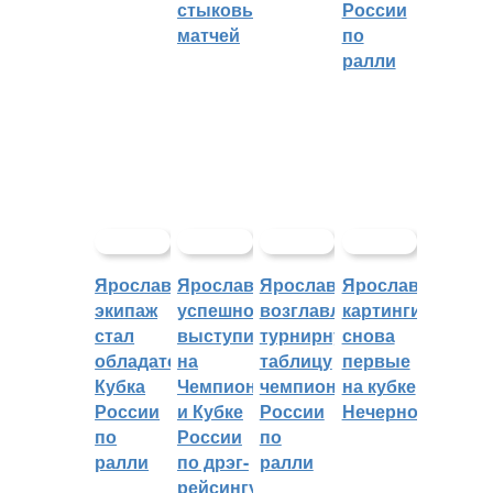
стыковых
России
матчей
по
ралли
Ярославский
Ярославцы
Ярославцы
Ярославские
экипаж
успешно
возглавляют
картингисты
стал
выступили
турнирную
снова
обладателем
на
таблицу
первые
Кубка
Чемпионате
чемпионата
на кубке
России
и Кубке
России
Нечерноземья
по
России
по
ралли
по дрэг-
ралли
рейсингу