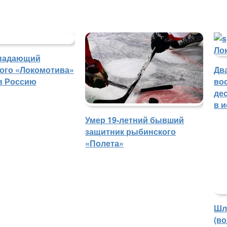
падающий
ого «Локомотива»
Дв
в Россию
во
де
в 
Умер 19-летний бывший
защитник рыбинского
«Полета»
Шл
(в