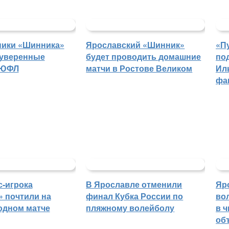
ники «Шинника»
Ярославский «Шинник»
«П
 уверенные
будет проводить домашние
по
 ЮФЛ
матчи в Ростове Великом
Ил
фа
с-игрока
В Ярославле отменили
Яр
 почтили на
финал Кубка России по
во
одном матче
пляжному волейболу
в 
об