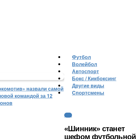
Футбол
Волейбол
Автоспорт
Бокс / Кикбоксинг
Другие виды
окомотив» назвали самой
Cпортсмены
ловой командой за 12
зонов
ФНЛ
«Шинник» станет
шефом футбольной