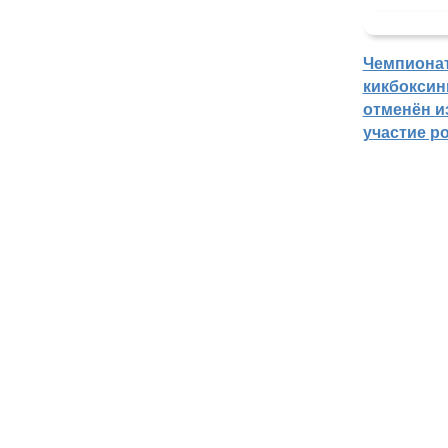
Чемпиона
кикбоксин
отменён из
участие р