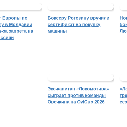
т Европы по
Боксеру Рогозину вручили
Но
гу в Молдавии
сертификат на покупку
бо
-за запрета на
машины
Лю
оссиян
Экс-капитан «Локомотива»
«Л
сыграет против команды
тр
Овечкина на OviCup 2026
се