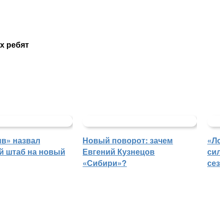
х ребят
в» назвал
Новый поворот: зачем
«Л
й штаб на новый
Евгений Кузнецов
си
«Сибири»?
се