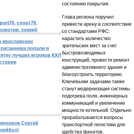
состоянию покрытия.
Глава региона поручил
привести арену в соответствие
со стандартами РФС:
нарастить количество
а ярославских
зрительских мест за счет
спитанника попали в
быстровозводимых
сятку лучших игроков КХЛ
конструкций, провести ремонт
истории
административного здания и
благоустроить территорию.
Ключевыми задачами также
станут модернизация системы
подогрева поля, инженерных
коммуникаций и увеличение
мощности котельной. Отдельно
прорабатываются вопросы
япников Сергей
транспортной логистики для
олейбол)
удобства фанатов.