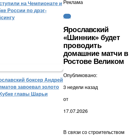
Реклама
ступили на Чемпионате и
ке России по дрэг-
ФНЛ
йсингу
Ярославский
«Шинник» будет
проводить
домашние матчи в
Ростове Великом
Опубликовано:
ославский боксер Андрей
лматов завоевал золото
3 недели назад
 Кубке главы Шарьи
от
17.07.2026
В связи со строительством