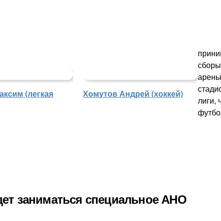
прини
сборы
арены
стади
аксим (легкая
Хомутов Андрей (хоккей)
лиги,
футбо
дет заниматься специальное АНО