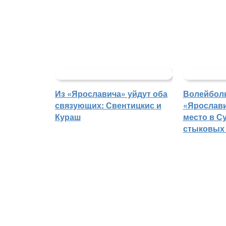
Из «Ярославича» уйдут оба
Волейбол
связующих: Свентицкис и
«Ярослави
Кураш
место в С
стыковых