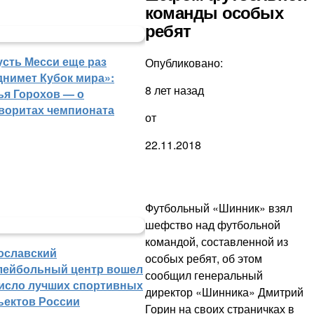
команды особых
ребят
усть Месси еще раз
Опубликовано:
днимет Кубок мира»:
8 лет назад
ья Горохов — о
воритах чемпионата
от
22.11.2018
Футбольный «Шинник» взял
шефство над футбольной
командой, составленной из
ославский
особых ребят, об этом
лейбольный центр вошел
сообщил генеральный
число лучших спортивных
директор «Шинника» Дмитрий
ъектов России
Горин на своих страничках в