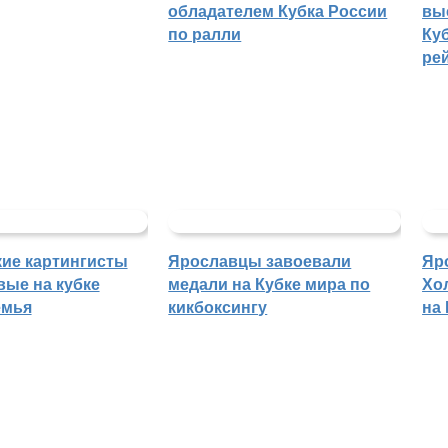
обладателем Кубка России
вы
по ралли
Куб
ре
ие картингисты
Ярославцы завоевали
Яр
вые на кубке
медали на Кубке мира по
Хо
емья
кикбоксингу
на