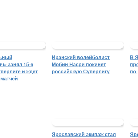
ьный
Иранский волейболист
В 
ч» занял 15-е
Мобин Насри покинет
пр
уперлиге и ждет
российскую Суперлигу
по
 матчей
Ярославский экипаж стал
Яр