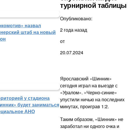
турнирной таблицы
Опубликовано:
окомотив» назвал
2 года назад
енерский штаб на новый
зон
от
20.07.2024
Ярославский «Шинник»
сегодня играл на выезде с
«Уралом». «Черно-синие»
рриторией у стадиона
упустили ничью на последних
инник» будет заниматься
минутах, проиграв 1:2.
ециальное АНО
Таким образом, «Шинник» не
заработал ни одного очка и