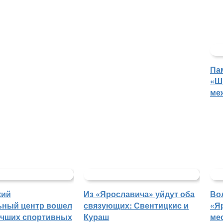
Па
«Ш
ме
кий
Из «Ярославича» уйдут оба
Во
ьный центр вошел
связующих: Свентицкис и
«Я
учших спортивных
Кураш
ме