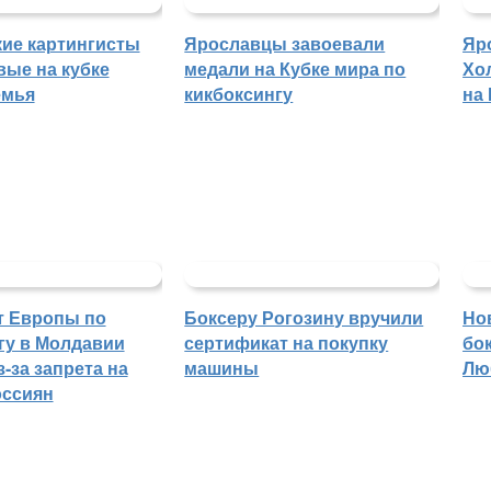
ие картингисты
Ярославцы завоевали
Яр
вые на кубке
медали на Кубке мира по
Хо
емья
кикбоксингу
на
т Европы по
Боксеру Рогозину вручили
Но
гу в Молдавии
сертификат на покупку
бо
-за запрета на
машины
Лю
оссиян