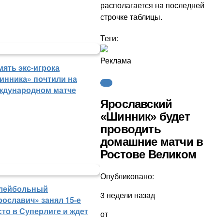
располагается на последней
строчке таблицы.
Теги:
Реклама
мять экс-игрока
инника» почтили на
ФНЛ
ждународном матче
Ярославский
«Шинник» будет
проводить
домашние матчи в
Ростове Великом
Опубликовано:
лейбольный
3 недели назад
рославич» занял 15-е
сто в Суперлиге и ждет
от