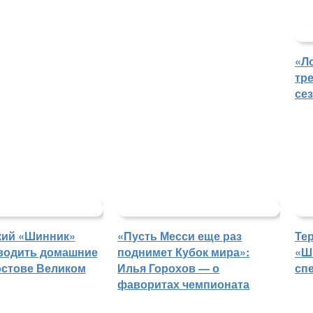
«Л
тр
се
кий «Шинник»
«Пусть Месси еще раз
Те
водить домашние
поднимет Кубок мира»:
«Ш
остове Великом
Илья Горохов — о
сп
фаворитах чемпионата