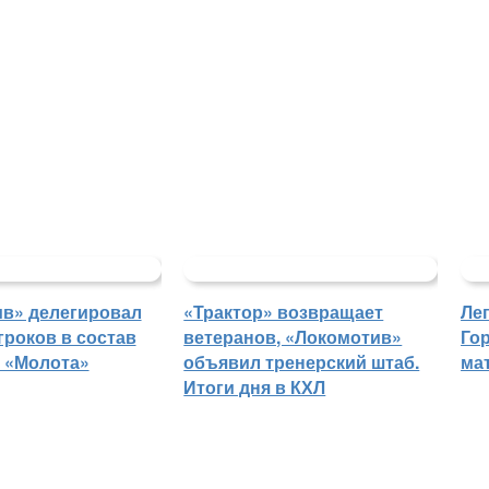
в» делегировал
«Трактор» возвращает
Ле
гроков в состав
ветеранов, «Локомотив»
Го
 «Молота»
объявил тренерский штаб.
ма
Итоги дня в КХЛ