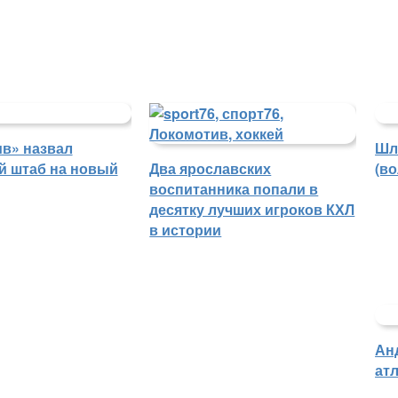
в» назвал
Шл
й штаб на новый
Два ярославских
(в
воспитанника попали в
десятку лучших игроков КХЛ
в истории
Ан
атл