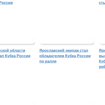
России
ст
ской области
Ярославский экипаж стал
Яр
ап Кубка России
обладателем Кубка России
вы
по ралли
Куб
ре