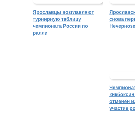
Ярославцы возглавляют
Ярославск
турнирную таблицу
снова пер
чемпионата России по
Нечерноз
ралли
Чемпиона
кикбоксин
отменён из
участие р