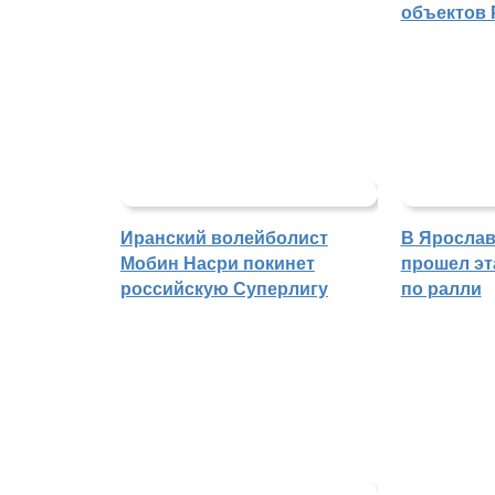
объектов 
Иранский волейболист
В Ярослав
Мобин Насри покинет
прошел эт
российскую Суперлигу
по ралли