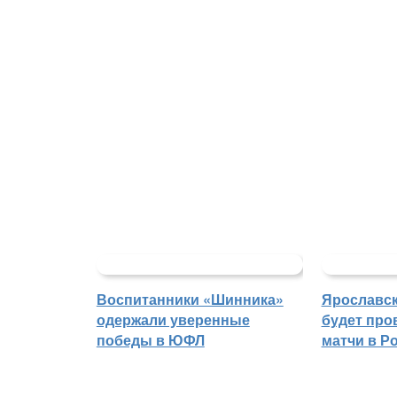
Воспитанники «Шинника»
Ярославс
одержали уверенные
будет про
победы в ЮФЛ
матчи в Р