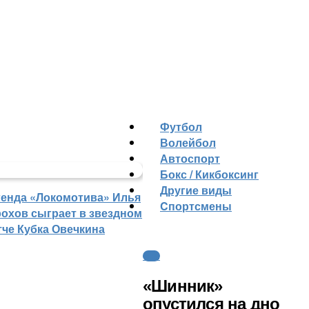
Футбол
Волейбол
Автоспорт
Бокс / Кикбоксинг
Другие виды
генда «Локомотива» Илья
Cпортсмены
рохов сыграет в звездном
тче Кубка Овечкина
ФНЛ
«Шинник»
опустился на дно