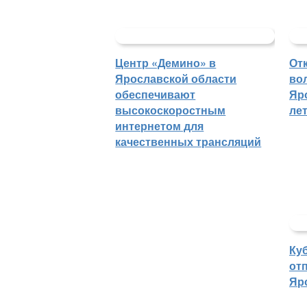
Центр «Демино» в
От
Ярославской области
во
обеспечивают
Яр
высокоскоростным
ле
интернетом для
качественных трансляций
Ку
отп
Яр