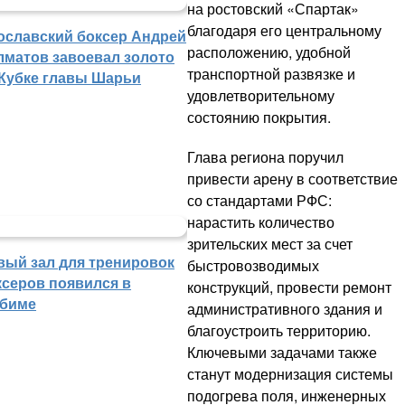
на ростовский «Спартак»
благодаря его центральному
ославский боксер Андрей
расположению, удобной
лматов завоевал золото
транспортной развязке и
 Кубке главы Шарьи
удовлетворительному
состоянию покрытия.
Глава региона поручил
привести арену в соответствие
со стандартами РФС:
нарастить количество
зрительских мест за счет
вый зал для тренировок
быстровозводимых
ксеров появился в
конструкций, провести ремонт
биме
административного здания и
благоустроить территорию.
Ключевыми задачами также
станут модернизация системы
подогрева поля, инженерных