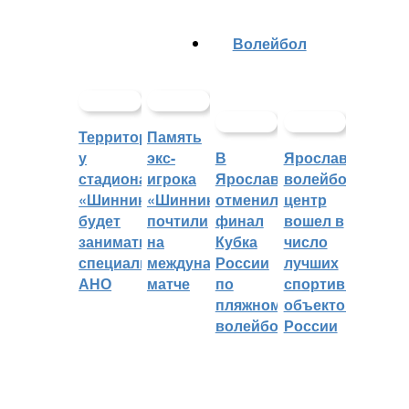
Волейбол
Территорией
Память
у
экс-
В
Ярославский
стадиона
игрока
Ярославле
волейбольный
«Шинник»
«Шинника»
отменили
центр
будет
почтили
финал
вошел в
заниматься
на
Кубка
число
специальное
международном
России
лучших
АНО
матче
по
спортивных
пляжному
объектов
волейболу
России