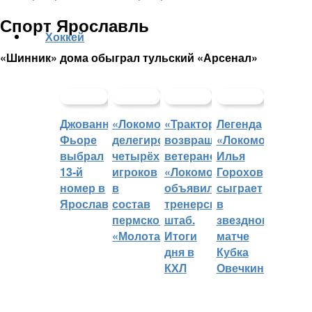
Спорт Ярославль
Хоккей
«Шинник» дома обыграл тульский «Арсенал»
Джованни
«Локомотив»
«Трактор»
Легенда
Фьоре
делегировал
возвращает
«Локомотива»
выбрал
четырёх
ветеранов,
Илья
13-й
игроков
«Локомотив»
Горохов
номер в
в
объявил
сыграет
Ярославле
состав
тренерский
в
пермского
штаб.
звездном
«Молота»
Итоги
матче
дня в
Кубка
КХЛ
Овечкина