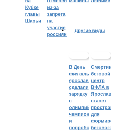
на
отменён
машины
Любиме
Кубке
из-за
главы
запрета
Шарьи
на
участие
Другие виды
россиян
В День
Смертин:
физкультурника
беговой
ярославцы
центр
сделали
ВФЛА в
зарядку
Ярославле
с
станет
олимпийским
пространством
чемпионом
для
и
формирования
попробовали
бегового