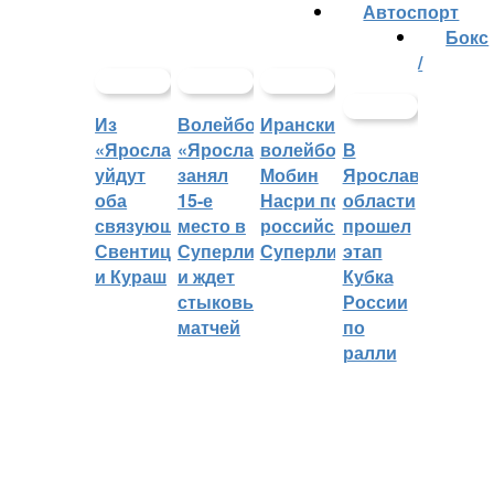
Автоспорт
Бокс
/
Из
Волейбольный
Иранский
«Ярославича»
«Ярославич»
волейболист
В
уйдут
занял
Мобин
Ярославской
оба
15-е
Насри покинет
области
связующих:
место в
российскую
прошел
Свентицкис
Суперлиге
Суперлигу
этап
и Кураш
и ждет
Кубка
стыковых
России
матчей
по
ралли