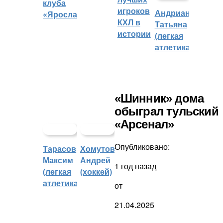
клуба
игроков
Андрианова
«Ярославич»
КХЛ в
Татьяна
истории
(легкая
атлетика)
«Шинник» дома
обыграл тульский
«Арсенал»
Опубликовано:
Тарасов
Хомутов
Максим
Андрей
1 год назад
(легкая
(хоккей)
атлетика)
от
21.04.2025