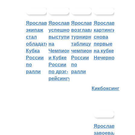
Ярославский
Ярославцы
Ярославцы
Ярославские
экипаж
успешно
возглавляют
картингисты
стал
выступили
турнирную
снова
обладателем
на
таблицу
первые
Кубка
Чемпионате
чемпионата
на кубке
России
и Кубке
России
Нечерноземья
по
России
по
ралли
по дрэг-
ралли
рейсингу
Кикбоксинг
Ярославцы
завоевали