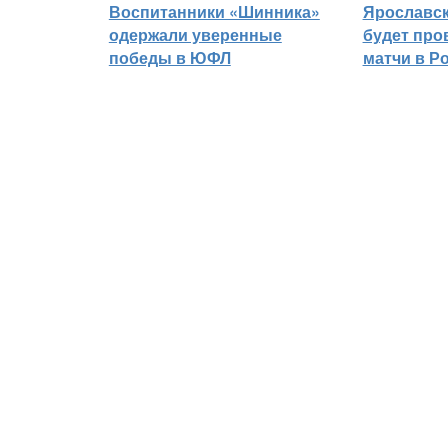
Воспитанники «Шинника»
Ярославс
одержали уверенные
будет про
победы в ЮФЛ
матчи в Р