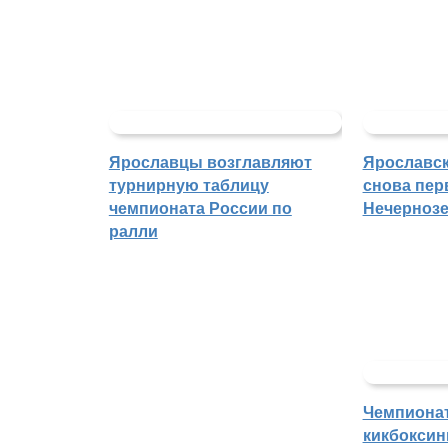
Ярославцы возглавляют
Ярославск
турнирную таблицу
снова пер
чемпионата России по
Нечерноз
ралли
Чемпиона
кикбоксин