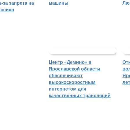
-за запрета на
машины
Лю
оссиян
Центр «Демино» в
От
Ярославской области
во
обеспечивают
Яр
высокоскоростным
ле
интернетом для
качественных трансляций