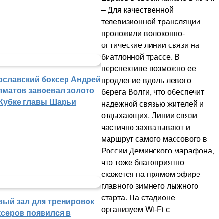
– Для качественной
телевизионной трансляции
проложили волоконно-
оптические линии связи на
биатлонной трассе. В
перспективе возможно ее
ославский боксер Андрей
продление вдоль левого
лматов завоевал золото
берега Волги, что обеспечит
 Кубке главы Шарьи
надежной связью жителей и
отдыхающих. Линии связи
частично захватывают и
маршрут самого массового в
России Деминского марафона,
что тоже благоприятно
скажется на прямом эфире
главного зимнего лыжного
старта. На стадионе
вый зал для тренировок
организуем Wi-Fi с
ксеров появился в