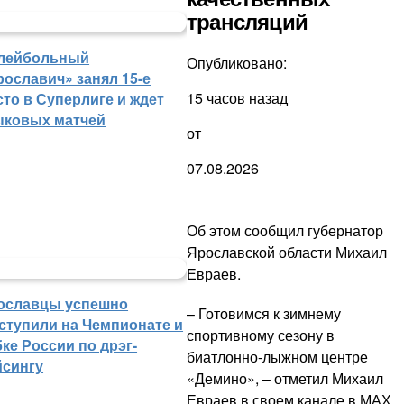
трансляций
лейбольный
Опубликовано:
рославич» занял 15-е
15 часов назад
сто в Суперлиге и ждет
ыковых матчей
от
07.08.2026
Об этом сообщил губернатор
Ярославской области Михаил
Евраев.
ославцы успешно
– Готовимся к зимнему
ступили на Чемпионате и
спортивному сезону в
ке России по дрэг-
биатлонно-лыжном центре
йсингу
«Демино», – отметил Михаил
Евраев в своем канале в МАХ.