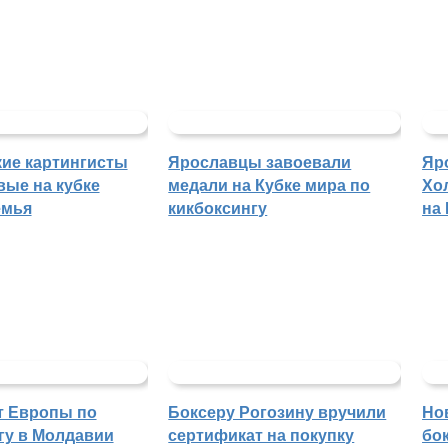
ие картингисты
Ярославцы завоевали
Яр
вые на кубке
медали на Кубке мира по
Хо
емья
кикбоксингу
на
т Европы по
Боксеру Рогозину вручили
Но
гу в Молдавии
сертификат на покупку
бо