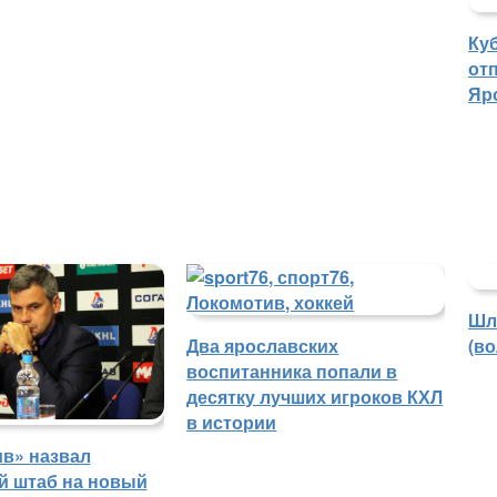
Ку
отп
Яр
Шл
Два ярославских
(в
воспитанника попали в
десятку лучших игроков КХЛ
в истории
в» назвал
й штаб на новый