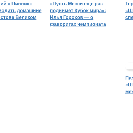
кий «Шинник»
«Пусть Месси еще раз
Те
водить домашние
поднимет Кубок мира»:
«Ш
остове Великом
Илья Горохов — о
сп
фаворитах чемпионата
Па
«Ш
ме