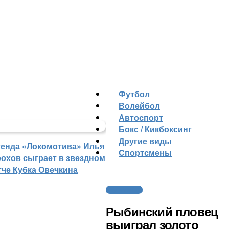
Футбол
Волейбол
Автоспорт
Бокс / Кикбоксинг
Другие виды
генда «Локомотива» Илья
Cпортсмены
рохов сыграет в звездном
тче Кубка Овечкина
Другие виды
Рыбинский пловец
выиграл золото