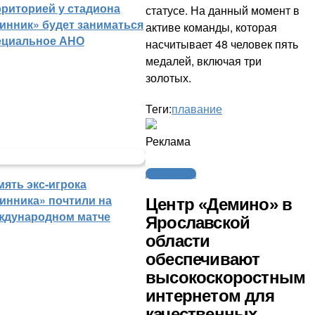
рриторией у стадиона
статусе. На данный момент в
инник» будет заниматься
активе команды, которая
ециальное АНО
насчитывает 48 человек пять
медалей, включая три
золотых.
Теги:
плавание
Реклама
Другие виды
мять экс-игрока
инника» почтили на
Центр «Демино» в
ждународном матче
Ярославской
области
обеспечивают
высокоскоростным
интернетом для
качественных