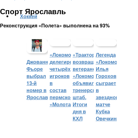
Спорт Ярославль
Хоккей
Реконструкция «Полета» выполнена на 93%
«Локомотив»
«Трактор»
Легенда
делегировал
возвращает
«Локомотива»
Джованни
четырёх
ветеранов,
Илья
Фьоре
игроков
«Локомотив»
Горохов
выбрал
в
объявил
сыграет
13-й
состав
тренерский
в
номер в
пермского
штаб.
звездном
Ярославле
«Молота»
Итоги
матче
дня в
Кубка
КХЛ
Овечкина