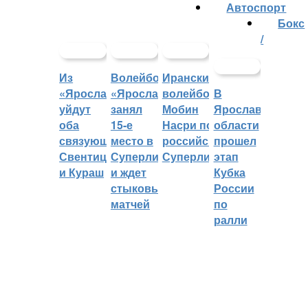
Автоспорт
Бокс
/
Из
Волейбольный
Иранский
«Ярославича»
«Ярославич»
волейболист
В
уйдут
занял
Мобин
Ярославской
оба
15-е
Насри покинет
области
связующих:
место в
российскую
прошел
Свентицкис
Суперлиге
Суперлигу
этап
и Кураш
и ждет
Кубка
стыковых
России
матчей
по
ралли