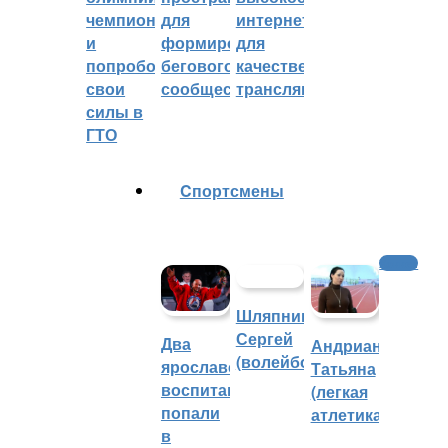
чемпионом
для
интернетом
и
формирования
для
попробовали
бегового
качественных
свои
сообщества
трансляций
силы в
ГТО
Cпортсмены
Хоккей
Шляпников
Сергей
Два
Андрианова
(волейбол)
ярославских
Татьяна
воспитанника
(легкая
попали
атлетика)
в