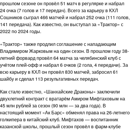
прошлом сезоне он провёл 51 матч в регулярке и набрал
24 очка (7 голов и 17 передач). Всего за карьеру в КХЛ
Сошников сыграл 466 матчей и набрал 252 очка (111 голов,
141 передача). Как известно, он выступал за «Трактор» с
2022 по 2024 годы.
«Трактор» также продлил соглашение с нападающим
Владимиром Жарковым на один сезон. В прошлом году 38-
летний форвард провёл 64 матча за челябинский клуб с
учётом плей-офф и набрал 6 очков (2 гола, 4 передачи). За
всю карьеру в КХЛ он провёл 830 матчей, забросил 61
шайбу и сделал 113 результативных передач.
Как стало известно, «Шанхайские Драконы» заключили
двухлетний контракт с вратарём Амиром Мифтаховым на
45 млн рублей за сезон (90 млн — за два года). В
настоящий момент «Ак Барс» обменял права на 26-летнего
голкипера в китайский клуб. Мифтахов — воспитанник
казанской школы, прошлый сезон провёл в фарм-клубе