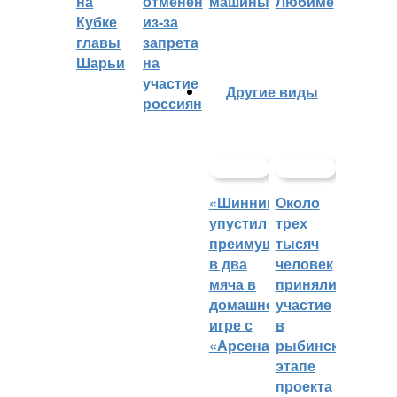
на
отменён
машины
Любиме
Кубке
из-за
главы
запрета
Шарьи
на
участие
Другие виды
россиян
«Шинник»
Около
упустил
трех
преимущество
тысяч
в два
человек
мяча в
приняли
домашней
участие
игре с
в
«Арсеналом»
рыбинском
этапе
проекта