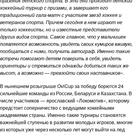
праздник детского спорта. В эти дни проходит детский
хоккейный турнир с призами, а завершает его
традиционный гала-матч с участием звезд хоккея и
ветеранов спорта. Причем сегодня в нем играют не
только хоккеисты, но и известные представители
других видов спорта. Самое главное, что у мальчишек
появляется возможность увидеть своих кумиров вживую,
пообщаться с ними, получить автограф. Именно такие
встречи помогают детям поверить в себя, увидеть
ориентиры и стремиться однажды добиться таких же
высот, а возможно — превзойти своих наставников».
В нынешнем розыгрыше OviCup за победу борются 24
сильнейшие команды из России, Беларуси и Казахстана. В
числе участников — ярославский «Локомотив», которому
предстоит соперничество с ведущими хоккейными
академиями страны. Именно такие турниры становятся
важнейшей ступенью в развитии молодых игроков, многие
из которых уже через несколько лет могут выйти на лед