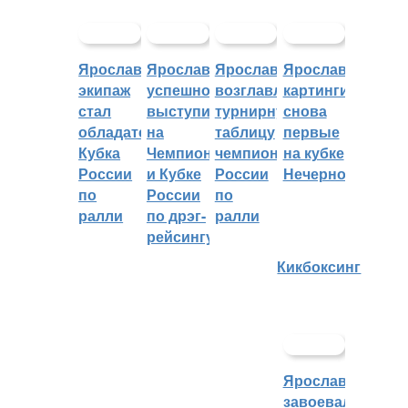
Ярославский
Ярославцы
Ярославцы
Ярославские
экипаж
успешно
возглавляют
картингисты
стал
выступили
турнирную
снова
обладателем
на
таблицу
первые
Кубка
Чемпионате
чемпионата
на кубке
России
и Кубке
России
Нечерноземья
по
России
по
ралли
по дрэг-
ралли
рейсингу
Кикбоксинг
Ярославцы
завоевали