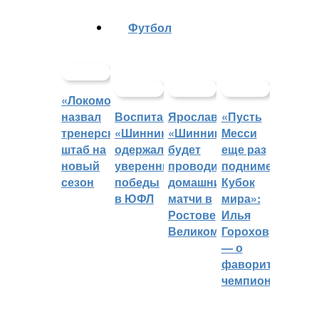
Футбол
«Локомотив»
назвал
Воспитанники
Ярославский
«Пусть
тренерский
«Шинника»
«Шинник»
Месси
штаб на
одержали
будет
еще раз
новый
уверенные
проводить
поднимет
сезон
победы
домашние
Кубок
в ЮФЛ
матчи в
мира»:
Ростове
Илья
Великом
Горохов
— о
фаворитах
чемпионата