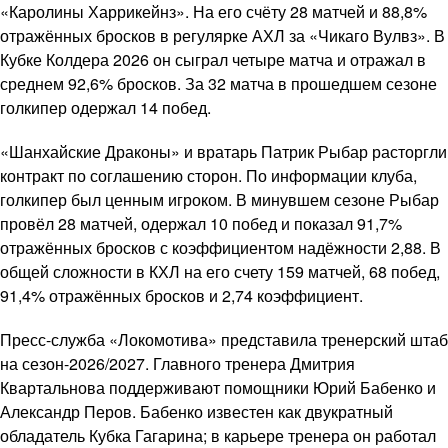
«Каролины Харрикейнз». На его счёту 28 матчей и 88,8%
отражённых бросков в регулярке АХЛ за «Чикаго Вулвз». В
Кубке Колдера 2026 он сыграл четыре матча и отражал в
среднем 92,6% бросков. За 32 матча в прошедшем сезоне
голкипер одержал 14 побед.
«Шанхайские Драконы» и вратарь Патрик Рыбар расторгли
контракт по соглашению сторон. По информации клуба,
голкипер был ценным игроком. В минувшем сезоне Рыбар
провёл 28 матчей, одержал 10 побед и показал 91,7%
отражённых бросков с коэффициентом надёжности 2,88. В
общей сложности в КХЛ на его счету 159 матчей, 68 побед,
91,4% отражённых бросков и 2,74 коэффициент.
Пресс-служба «Локомотива» представила тренерский штаб
на сезон-2026/2027. Главного тренера Дмитрия
Квартальнова поддерживают помощники Юрий Бабенко и
Александр Перов. Бабенко известен как двукратный
обладатель Кубка Гагарина; в карьере тренера он работал