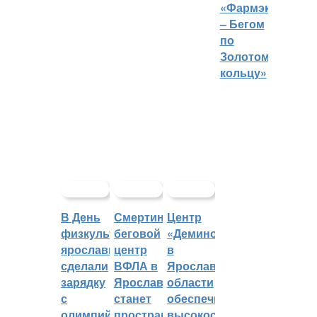
«Фармэко
– Бегом
по
Золотому
кольцу»
В День
Смертин:
Центр
физкультурника
беговой
«Демино»
ярославцы
центр
в
сделали
ВФЛА в
Ярославской
зарядку
Ярославле
области
с
станет
обеспечивают
олимпийским
пространством
высокоскоростным