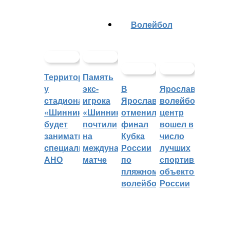
Волейбол
Территорией
Память
у
экс-
В
Ярославский
стадиона
игрока
Ярославле
волейбольный
«Шинник»
«Шинника»
отменили
центр
будет
почтили
финал
вошел в
заниматься
на
Кубка
число
специальное
международном
России
лучших
АНО
матче
по
спортивных
пляжному
объектов
волейболу
России