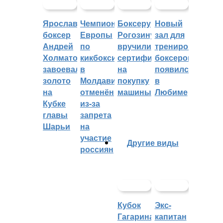
Ярославский
Чемпионат
Боксеру
Новый
боксер
Европы
Рогозину
зал для
Андрей
по
вручили
тренировок
Холматов
кикбоксингу
сертификат
боксеров
завоевал
в
на
появился
золото
Молдавии
покупку
в
на
отменён
машины
Любиме
Кубке
из-за
главы
запрета
Шарьи
на
участие
Другие виды
россиян
Кубок
Экс-
Гагарина
капитан