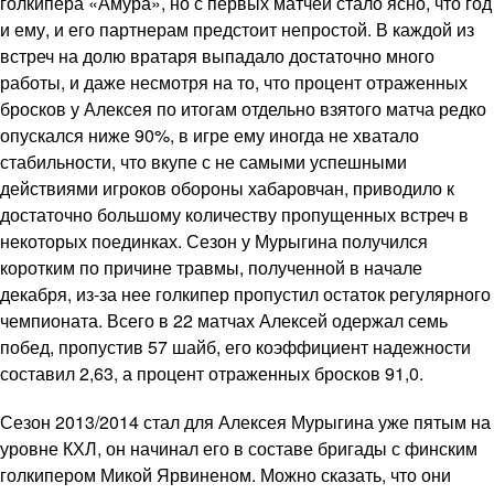
голкипера «Амура», но с первых матчей стало ясно, что год
и ему, и его партнерам предстоит непростой. В каждой из
встреч на долю вратаря выпадало достаточно много
работы, и даже несмотря на то, что процент отраженных
бросков у Алексея по итогам отдельно взятого матча редко
опускался ниже 90%, в игре ему иногда не хватало
стабильности, что вкупе с не самыми успешными
действиями игроков обороны хабаровчан, приводило к
достаточно большому количеству пропущенных встреч в
некоторых поединках. Сезон у Мурыгина получился
коротким по причине травмы, полученной в начале
декабря, из-за нее голкипер пропустил остаток регулярного
чемпионата. Всего в 22 матчах Алексей одержал семь
побед, пропустив 57 шайб, его коэффициент надежности
составил 2,63, а процент отраженных бросков 91,0.
Сезон 2013/2014 стал для Алексея Мурыгина уже пятым на
уровне КХЛ, он начинал его в составе бригады с финским
голкипером Микой Ярвиненом. Можно сказать, что они