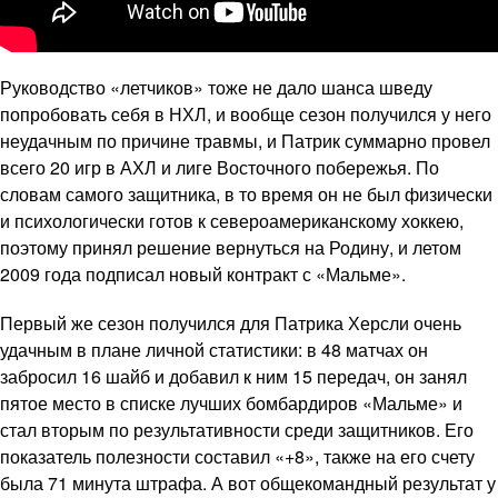
Руководство «летчиков» тоже не дало шанса шведу
попробовать себя в НХЛ, и вообще сезон получился у него
неудачным по причине травмы, и Патрик суммарно провел
всего 20 игр в АХЛ и лиге Восточного побережья. По
словам самого защитника, в то время он не был физически
и психологически готов к североамериканскому хоккею,
поэтому принял решение вернуться на Родину, и летом
2009 года подписал новый контракт с «Мальме».
Первый же сезон получился для Патрика Херсли очень
удачным в плане личной статистики: в 48 матчах он
забросил 16 шайб и добавил к ним 15 передач, он занял
пятое место в списке лучших бомбардиров «Мальме» и
стал вторым по результативности среди защитников. Его
показатель полезности составил «+8», также на его счету
была 71 минута штрафа. А вот общекомандный результат у