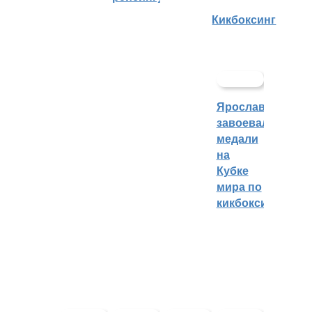
Кикбоксинг
Ярославцы
завоевали
медали
на
Кубке
мира по
кикбоксингу