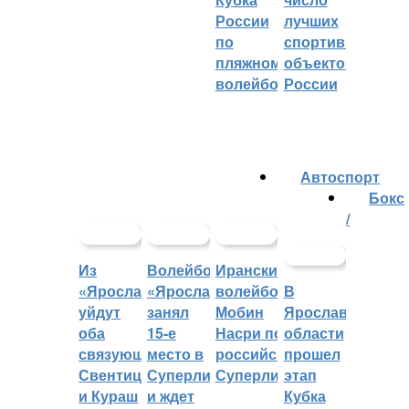
России
лучших
по
спортивных
пляжному
объектов
волейболу
России
Автоспорт
Бокс
/
Из
Волейбольный
Иранский
«Ярославича»
«Ярославич»
волейболист
В
уйдут
занял
Мобин
Ярославской
оба
15-е
Насри покинет
области
связующих:
место в
российскую
прошел
Свентицкис
Суперлиге
Суперлигу
этап
и Кураш
и ждет
Кубка