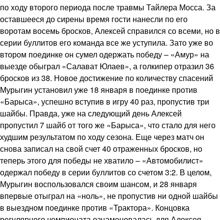
по ходу второго периода после травмы Тайлера Мосса. За
оставшееся до сирены время гости нанесли по его
воротам восемь бросков, Алексей справился со всеми, но в
серии буллитов его команда все же уступила. Зато уже во
втором поединке он сумел одержать победу – «Амур» на
выезде обыграл «Салават Юлаев», а голкипер отразил 36
бросков из 38. Новое достижение по количеству спасений
Мурыгин установил уже 18 января в поединке против
«Барыса», успешно вступив в игру 40 раз, пропустив три
шайбы. Правда, уже на следующий день Алексей
пропустил 7 шайб от того же «Барыса», что стало для него
худшим результатом по ходу сезона. Еще через матч он
снова записал на свой счет 40 отраженных бросков, но
теперь этого для победы не хватило – «Автомобилист»
одержал победу в серии буллитов со счетом 3:2. В целом,
Мурыгин воспользовался своим шансом, и 28 января
впервые отыграл на «ноль», не пропустив ни одной шайбы
в выездном поединке против «Трактора». Концовка
регулярного чемпионата ознаменовалась для Алексея