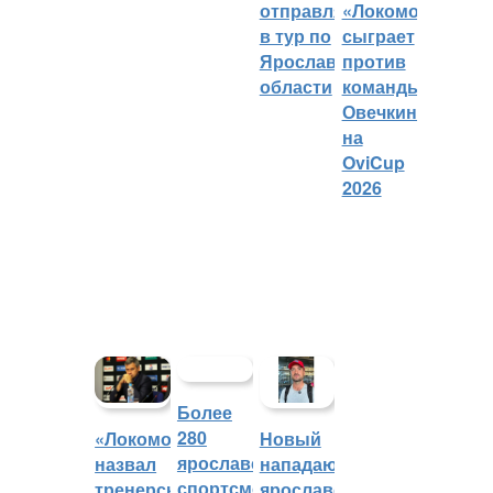
отправляется
«Локомотива»
в тур по
сыграет
Ярославской
против
области
команды
Овечкина
на
OviCup
2026
Более
280
«Локомотив»
Новый
ярославских
назвал
нападающий
спортсменов
тренерский
ярославского