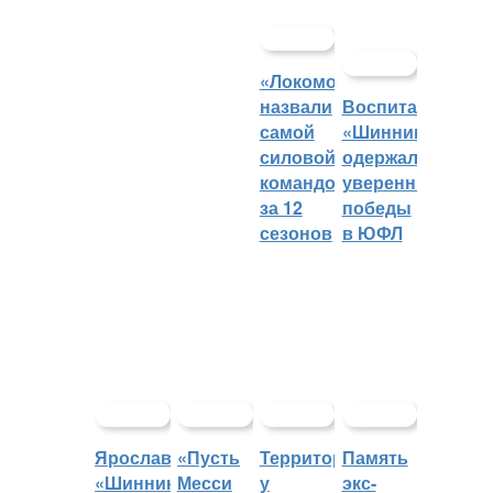
«Локомотив»
назвали
Воспитанники
самой
«Шинника»
силовой
одержали
командой
уверенные
за 12
победы
сезонов
в ЮФЛ
Ярославский
«Пусть
Территорией
Память
«Шинник»
Месси
у
экс-