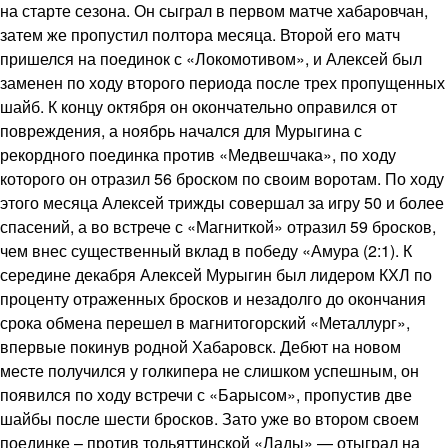
на старте сезона. Он сыграл в первом матче хабаровчан,
затем же пропустил полтора месяца. Второй его матч
пришелся на поединок с «Локомотивом», и Алексей был
заменен по ходу второго периода после трех пропущенных
шайб. К концу октября он окончательно оправился от
повреждения, а ноябрь начался для Мурыгина с
рекордного поединка против «Медвешчака», по ходу
которого он отразил 56 броском по своим воротам. По ходу
этого месяца Алексей трижды совершал за игру 50 и более
спасений, а во встрече с «Магниткой» отразил 59 бросков,
чем внес существенный вклад в победу «Амура (2:1). К
середине декабря Алексей Мурыгин был лидером КХЛ по
проценту отраженных бросков и незадолго до окончания
срока обмена перешел в магнитогорский «Металлург»,
впервые покинув родной Хабаровск. Дебют на новом
месте получился у голкипера не слишком успешным, он
появился по ходу встречи с «Барысом», пропустив две
шайбы после шести бросков. Зато уже во втором своем
поединке – против тольяттинской «Лады» — отыграл на