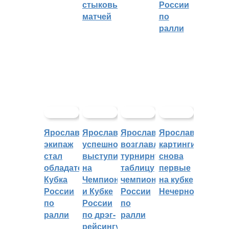
стыковых
России
матчей
по
ралли
Ярославский
Ярославцы
Ярославцы
Ярославские
экипаж
успешно
возглавляют
картингисты
стал
выступили
турнирную
снова
обладателем
на
таблицу
первые
Кубка
Чемпионате
чемпионата
на кубке
России
и Кубке
России
Нечерноземья
по
России
по
ралли
по дрэг-
ралли
рейсингу