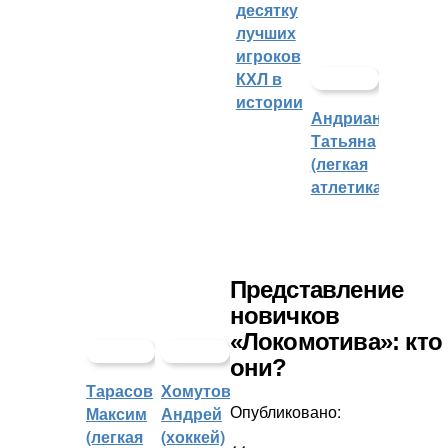
десятку
лучших
игроков
КХЛ в
истории
Андрианова
Татьяна
(легкая
атлетика)
Представление
новичков
«Локомотива»: кто
они?
Тарасов
Хомутов
Опубликовано:
Максим
Андрей
(легкая
(хоккей)