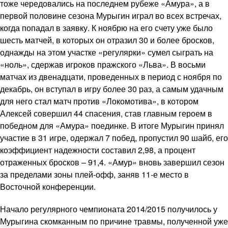
тоже чередовались на последнем рубеже «Амура», а в
первой половине сезона Мурыгин играл во всех встречах,
когда попадал в заявку. К ноябрю на его счету уже было
шесть матчей, в которых он отразил 30 и более бросков,
однажды на этом участке «регулярки» сумел сыграть на
«ноль», сдержав игроков пражского «Льва». В восьми
матчах из двенадцати, проведенных в период с ноября по
декабрь, он вступал в игру более 30 раз, а самым удачным
для него стал матч против «Локомотива», в котором
Алексей совершил 44 спасения, став главным героем в
победном для «Амура» поединке. В итоге Мурыгин принял
участие в 31 игре, одержал 7 побед, пропустил 90 шайб, его
коэффициент надежности составил 2,98, а процент
отраженных бросков – 91,4. «Амур» вновь завершил сезон
за пределами зоны плей-офф, заняв 11-е место в
Восточной конференции.
Начало регулярного чемпионата 2014/2015 получилось у
Мурыгина скомканным по причине травмы, полученной уже