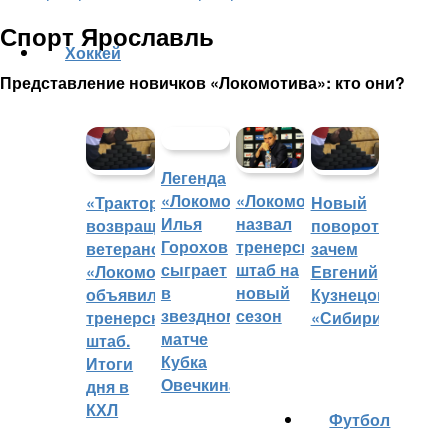
Спорт Ярославль
Хоккей
Представление новичков «Локомотива»: кто они?
Легенда
«Локомотива»
«Локомотив»
«Трактор»
Новый
Илья
назвал
возвращает
поворот:
Горохов
тренерский
ветеранов,
зачем
сыграет
штаб на
«Локомотив»
Евгений
в
новый
объявил
Кузнецов
звездном
сезон
тренерский
«Сибири»?
матче
штаб.
Кубка
Итоги
Овечкина
дня в
КХЛ
Футбол