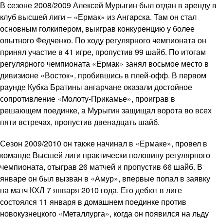
В сезоне 2008/2009 Алексей Мурыгин был отдан в аренду в
клуб высшей лиги – «Ермак» из Ангарска. Там он стал
основным голкипером, выиграв конкуренцию у более
опытного Федченко. По ходу регулярного чемпионата он
принял участие в 41 игре, пропустив 99 шайб. По итогам
регулярного чемпионата «Ермак» занял восьмое место в
дивизионе «Восток», пробившись в плей-офф. В первом
раунде Кубка Братины ангарчане оказали достойное
сопротивление «Молоту-Прикамье», проиграв в
решающем поединке, а Мурыгин защищал ворота во всех
пяти встречах, пропустив двенадцать шайб.
Сезон 2009/2010 он также начинал в «Ермаке», провел в
команде Высшей лиги практически половину регулярного
чемпионата, отыграв 26 матчей и пропустив 66 шайб. В
январе он был вызван в «Амур», впервые попал в заявку
на матч КХЛ 7 января 2010 года. Его дебют в лиге
состоялся 11 января в домашнем поединке против
новокузнецкого «Металлурга», когда он появился на льду