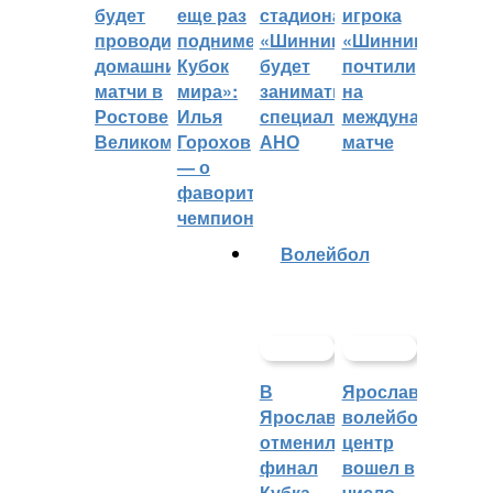
будет
еще раз
стадиона
игрока
проводить
поднимет
«Шинник»
«Шинника»
домашние
Кубок
будет
почтили
матчи в
мира»:
заниматься
на
Ростове
Илья
специальное
международном
Великом
Горохов
АНО
матче
— о
фаворитах
чемпионата
Волейбол
В
Ярославский
Ярославле
волейбольный
отменили
центр
финал
вошел в
Кубка
число