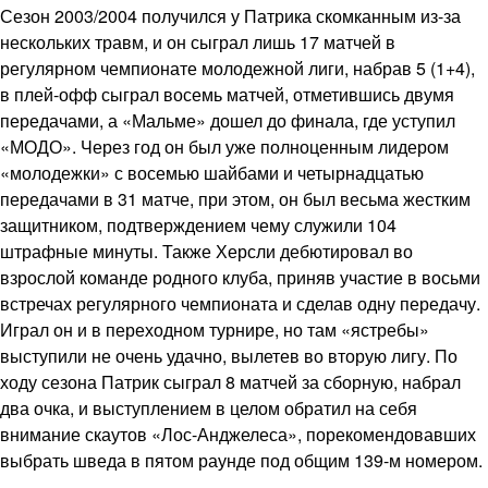
Сезон 2003/2004 получился у Патрика скомканным из-за
нескольких травм, и он сыграл лишь 17 матчей в
регулярном чемпионате молодежной лиги, набрав 5 (1+4),
в плей-офф сыграл восемь матчей, отметившись двумя
передачами, а «Мальме» дошел до финала, где уступил
«МОДО». Через год он был уже полноценным лидером
«молодежки» с восемью шайбами и четырнадцатью
передачами в 31 матче, при этом, он был весьма жестким
защитником, подтверждением чему служили 104
штрафные минуты. Также Херсли дебютировал во
взрослой команде родного клуба, приняв участие в восьми
встречах регулярного чемпионата и сделав одну передачу.
Играл он и в переходном турнире, но там «ястребы»
выступили не очень удачно, вылетев во вторую лигу. По
ходу сезона Патрик сыграл 8 матчей за сборную, набрал
два очка, и выступлением в целом обратил на себя
внимание скаутов «Лос-Анджелеса», порекомендовавших
выбрать шведа в пятом раунде под общим 139-м номером.