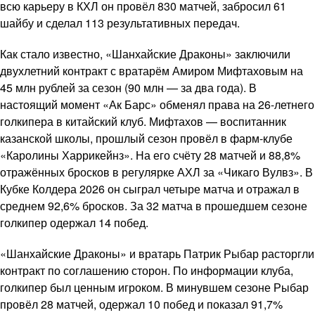
всю карьеру в КХЛ он провёл 830 матчей, забросил 61
шайбу и сделал 113 результативных передач.
Как стало известно, «Шанхайские Драконы» заключили
двухлетний контракт с вратарём Амиром Мифтаховым на
45 млн рублей за сезон (90 млн — за два года). В
настоящий момент «Ак Барс» обменял права на 26-летнего
голкипера в китайский клуб. Мифтахов — воспитанник
казанской школы, прошлый сезон провёл в фарм-клубе
«Каролины Харрикейнз». На его счёту 28 матчей и 88,8%
отражённых бросков в регулярке АХЛ за «Чикаго Вулвз». В
Кубке Колдера 2026 он сыграл четыре матча и отражал в
среднем 92,6% бросков. За 32 матча в прошедшем сезоне
голкипер одержал 14 побед.
«Шанхайские Драконы» и вратарь Патрик Рыбар расторгли
контракт по соглашению сторон. По информации клуба,
голкипер был ценным игроком. В минувшем сезоне Рыбар
провёл 28 матчей, одержал 10 побед и показал 91,7%