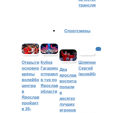
трансляций
Cпортсмены
КХЛ
Шляпников
Открытие
Кубок
Сергей
основной
Гагарина
Два
(волейбол)
арены
отправляется
ярославских
волейбольного
в тур по
воспитанника
центра
Ярославской
попали
в
области
в
Ярославле
десятку
пройдет
лучших
в 35-
игроков