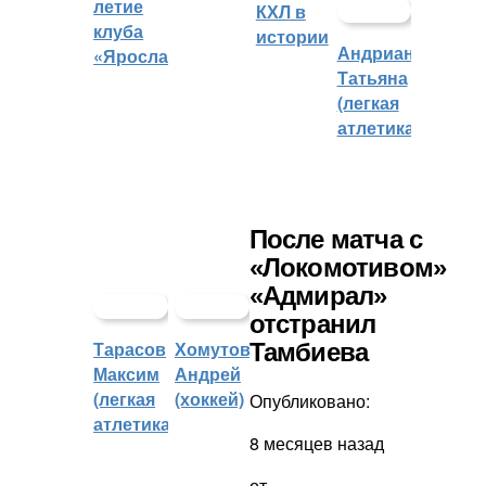
летие
КХЛ в
клуба
истории
Андрианова
«Ярославич»
Татьяна
(легкая
атлетика)
После матча с
«Локомотивом»
«Адмирал»
отстранил
Тарасов
Хомутов
Тамбиева
Максим
Андрей
(легкая
(хоккей)
Опубликовано:
атлетика)
8 месяцев назад
от