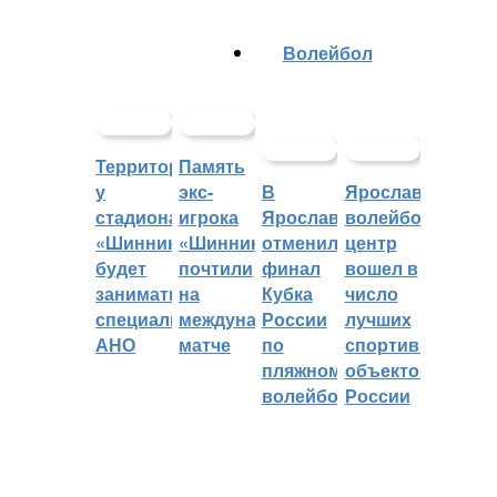
Волейбол
Территорией
Память
у
экс-
В
Ярославский
стадиона
игрока
Ярославле
волейбольный
«Шинник»
«Шинника»
отменили
центр
будет
почтили
финал
вошел в
заниматься
на
Кубка
число
специальное
международном
России
лучших
АНО
матче
по
спортивных
пляжному
объектов
волейболу
России