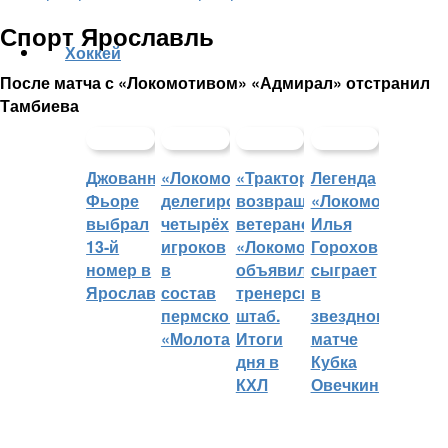
Спорт Ярославль
Хоккей
После матча с «Локомотивом» «Адмирал» отстранил
Тамбиева
Джованни
«Локомотив»
«Трактор»
Легенда
Фьоре
делегировал
возвращает
«Локомотива»
выбрал
четырёх
ветеранов,
Илья
13-й
игроков
«Локомотив»
Горохов
номер в
в
объявил
сыграет
Ярославле
состав
тренерский
в
пермского
штаб.
звездном
«Молота»
Итоги
матче
дня в
Кубка
КХЛ
Овечкина