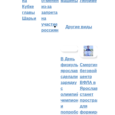
на
отменён
машины
Любиме
Кубке
из-за
главы
запрета
Шарьи
на
участие
Другие виды
россиян
В День
физкультурника
Смертин:
ярославцы
беговой
сделали
центр
зарядку
ВФЛА в
с
Ярославле
олимпийским
станет
чемпионом
пространством
и
для
попробовали
формирования