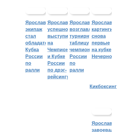
Ярославский
Ярославцы
Ярославцы
Ярославские
экипаж
успешно
возглавляют
картингисты
стал
выступили
турнирную
снова
обладателем
на
таблицу
первые
Кубка
Чемпионате
чемпионата
на кубке
России
и Кубке
России
Нечерноземья
по
России
по
ралли
по дрэг-
ралли
рейсингу
Кикбоксинг
Ярославцы
завоевали