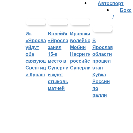
Автоспорт
Бокс
/
Из
Волейбольный
Иранский
«Ярославича»
«Ярославич»
волейболист
В
уйдут
занял
Мобин
Ярославской
оба
15-е
Насри покинет
области
связующих:
место в
российскую
прошел
Свентицкис
Суперлиге
Суперлигу
этап
и Кураш
и ждет
Кубка
стыковых
России
матчей
по
ралли