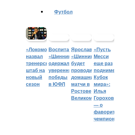
Футбол
Воспитанники
Ярославский
«Пусть
«Локомотив»
«Шинника»
«Шинник»
Месси
назвал
одержали
будет
еще раз
тренерский
уверенные
проводить
поднимет
штаб на
победы
домашние
Кубок
новый
в ЮФЛ
матчи в
мира»:
сезон
Ростове
Илья
Великом
Горохов
— о
фаворитах
чемпионата