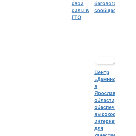
свои
бегового
силы в
сообщества
ГТО
Центр
«Демино»
в
Ярославской
области
обеспечивают
высокоскорост
интернетом
для
качественных