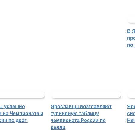
В 
пр
по
ы успешно
Ярославцы возглавляют
Яр
 на Чемпионате и
турнирную таблицу
сн
ии по дрэг-
чемпионата России по
Не
ралли