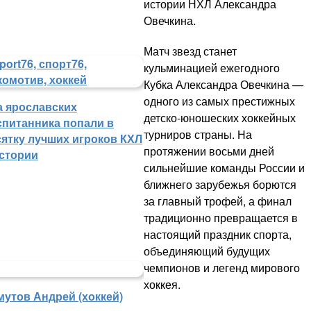
истории НХЛ Александра
Овечкина.
Матч звезд станет
кульминацией ежегодного
Кубка Александра Овечкина —
одного из самых престижных
а ярославских
детско-юношеских хоккейных
спитанника попали в
турниров страны. На
сятку лучших игроков КХЛ
протяжении восьми дней
истории
сильнейшие команды России и
ближнего зарубежья борются
за главный трофей, а финал
традиционно превращается в
настоящий праздник спорта,
объединяющий будущих
чемпионов и легенд мирового
хоккея.
мутов Андрей (хоккей)