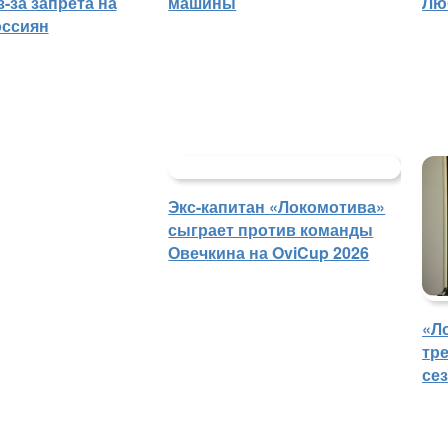
-за запрета на
машины
Лю
оссиян
Экс-капитан «Локомотива»
сыграет против команды
Овечкина на OviCup 2026
«Л
тр
се