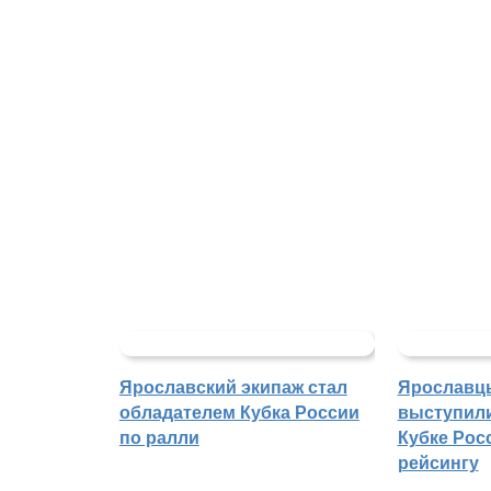
Ярославский экипаж стал
Ярославц
обладателем Кубка России
выступили
по ралли
Кубке Росс
рейсингу