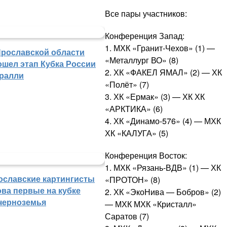
Все пары участников:
Конференция Запад:
1. МХК «Гранит-Чехов» (1) —
Ярославской области
«Металлург ВО» (8)
ошел этап Кубка России
2. ХК «ФАКЕЛ ЯМАЛ» (2) — ХК
 ралли
«Полёт» (7)
3. ХК «Ермак» (3) — ХК ХК
«АРКТИКА» (6)
4. ХК «Динамо-576» (4) — МХК
ХК «КАЛУГА» (5)
Конференция Восток:
1. МХК «Рязань-ВДВ» (1) — ХК
ославские картингисты
«ПРОТОН» (8)
ова первые на кубке
2. ХК «ЭкоНива — Бобров» (2)
черноземья
— МХК МХК «Кристалл»
Саратов (7)