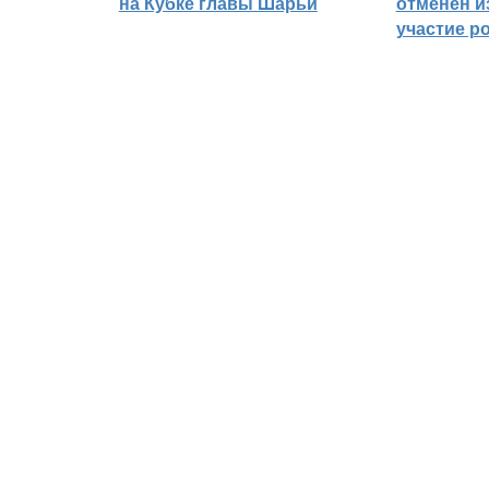
на Кубке главы Шарьи
отменён из
участие р