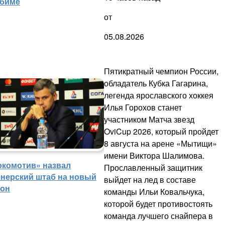
биме
от
05.08.2026
Пятикратный чемпион России,
обладатель Кубка Гагарина,
легенда ярославского хоккея
Илья Горохов станет
участником Матча звезд
OviCup 2026, который пройдет
8 августа на арене «Мытищи»
имени Виктора Шалимова.
окомотив» назвал
Прославленный защитник
енерский штаб на новый
выйдет на лед в составе
зон
команды Ильи Ковальчука,
которой будет противостоять
команда лучшего снайпера в