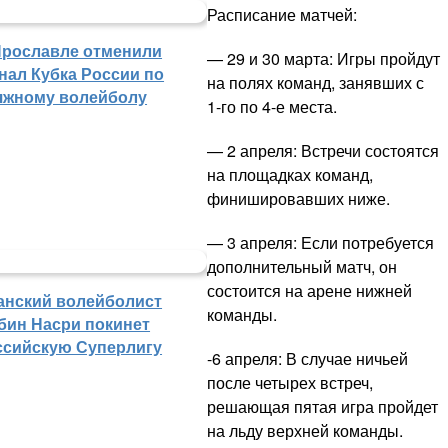
Расписание матчей:
Ярославле отменили
— 29 и 30 марта: Игры пройдут
нал Кубка России по
на полях команд, занявших с
яжному волейболу
1-го по 4-е места.
— 2 апреля: Встречи состоятся
на площадках команд,
финишировавших ниже.
— 3 апреля: Если потребуется
дополнительный матч, он
состоится на арене нижней
анский волейболист
команды.
бин Насри покинет
ссийскую Суперлигу
-6 апреля: В случае ничьей
после четырех встреч,
решающая пятая игра пройдет
на льду верхней команды.