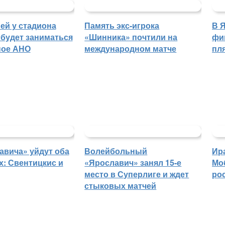
ей у стадиона
Память экс-игрока
В 
будет заниматься
«Шинника» почтили на
фи
ное АНО
международном матче
пл
авича» уйдут оба
Волейбольный
Ир
: Свентицкис и
«Ярославич» занял 15-е
Мо
место в Суперлиге и ждет
ро
стыковых матчей