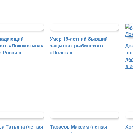
падающий
Умер 19-летний бывший
ого «Локомотива»
защитник рыбинского
Дв
в Россию
«Полета»
во
де
в 
а Татьяна (легкая
Тарасов Максим (легкая
Хо