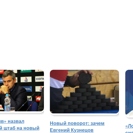
в» назвал
Новый поворот: зачем
«Л
й штаб на новый
Евгений Кузнецов
си