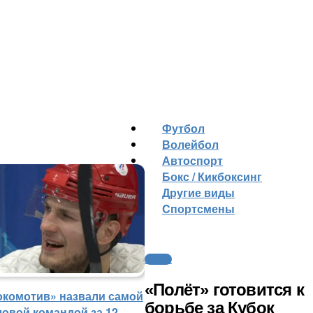
Футбол
Волейбол
Автоспорт
Бокс / Кикбоксинг
Другие виды
Cпортсмены
Хоккей
«Полёт» готовится к
окомотив» назвали самой
борьбе за Кубок
ловой командой за 12