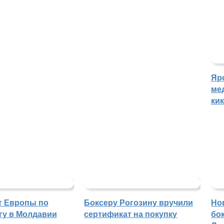
Яр
ме
ки
т Европы по
Боксеру Рогозину вручили
Но
гу в Молдавии
сертификат на покупку
бо