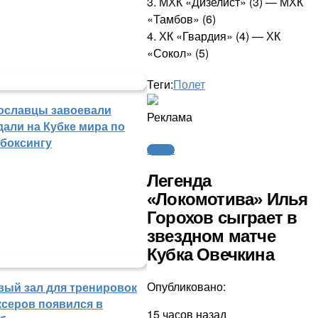
3. МХК «Дизелист» (3) — МХК
«Тамбов» (6)
4. ХК «Гвардия» (4) — ХК
«Сокол» (5)
Теги:
Полет
ославцы завоевали
Реклама
дали на Кубке мира по
кбоксингу
Хоккей
Легенда
«Локомотива» Илья
Горохов сыграет в
звездном матче
Кубка Овечкина
Опубликовано:
вый зал для тренировок
ксеров появился в
15 часов назад