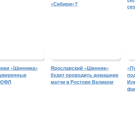
«Сибири»?
се
ники «Шинника»
Ярославский «Шинник»
«П
 уверенные
будет проводить домашние
по
 ЮФЛ
матчи в Ростове Великом
Ил
фа