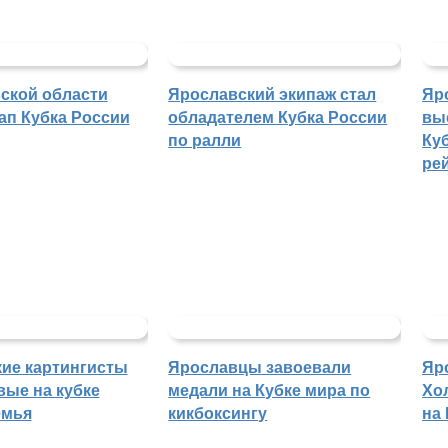
ской области
Ярославский экипаж стал
Яр
ап Кубка России
обладателем Кубка России
вы
по ралли
Куб
ре
ие картингисты
Ярославцы завоевали
Яр
вые на кубке
медали на Кубке мира по
Хо
емья
кикбоксингу
на