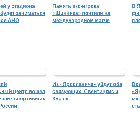
ей у стадиона
Память экс-игрока
В 
будет заниматься
«Шинника» почтили на
фи
ное АНО
международном матче
пл
кий
Из «Ярославича» уйдут оба
Во
ьный центр вошел
связующих: Свентицкис и
«Я
учших спортивных
Кураш
ме
России
ст