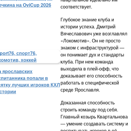
ечкина на OviCup 2026
соответствует.
Глубокое знание клуба и
истории успеха. Дмитрий
Вячеславович уже возглавлял
«Локомотив». Он не просто
знаком с инфраструктурой —
он понимает дух и стандарты
клуба. При нем команда
выходила в плей-офф, что
а ярославских
доказывает его способность
спитанника попали в
работать в специфической
сятку лучших игроков КХЛ
среде Ярославля.
истории
Доказанная способность
строить команду под себя.
Главный козырь Квартальнова
— умение создавать систему и
воспитывать игроков в её