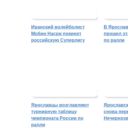
Иранский волейболист
В Ярослав
Мобин Насри покинет
прошел эт
российскую Суперлигу
по ралли
Ярославцы возглавляют
Ярославск
турнирную таблицу
снова пер
чемпионата России по
Нечерноз
ралли