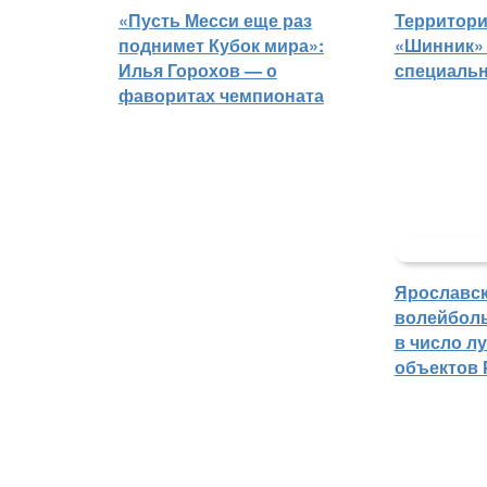
«Пусть Месси еще раз
Территори
поднимет Кубок мира»:
«Шинник» 
Илья Горохов — о
специаль
фаворитах чемпионата
Ярославс
волейбол
в число л
объектов 