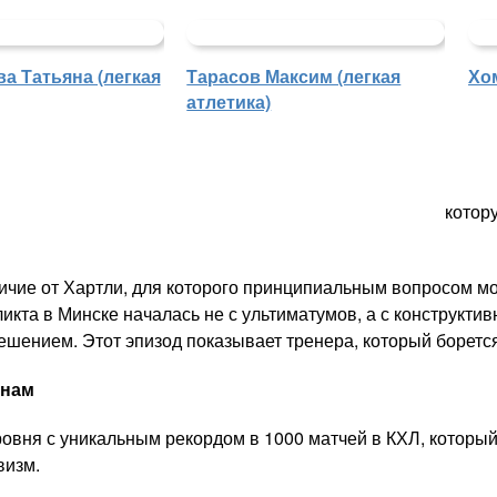
а Татьяна (легкая
Тарасов Максим (легкая
Хо
атлетика)
котор
ичие от Хартли, для которого принципиальным вопросом мо
икта в Минске началась не с ультиматумов, а с конструкти
решением. Этот эпизод показывает тренера, который борется
онам
овня с уникальным рекордом в 1000 матчей в КХЛ, который 
визм.