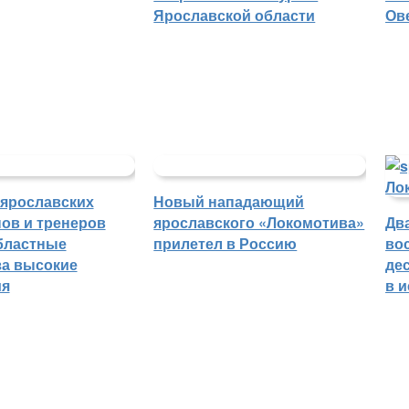
Ярославской области
Ов
 ярославских
Новый нападающий
ов и тренеров
ярославского «Локомотива»
Дв
бластные
прилетел в Россию
во
а высокие
де
ия
в 