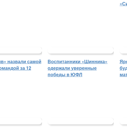
«С
в» назвали самой
Воспитанники «Шинника»
Яр
омандой за 12
одержали уверенные
бу
победы в ЮФЛ
ма