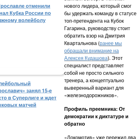
нового лидера, который смог
Ярославле отменили
нал Кубка России по
бы удержать команду в статусе
яжному волейболу
топ-претендента на Кубок
Гагарина, руководству стоит
обратить взор на Дмитрия
Квартальнова (
ранее мы
обращали внимание на
Алексея Кудашова
). Этот
специалист представляет
собой не просто сильного
тренера, а концептуально
лейбольный
выверенный вариант для
рославич» занял 15-е
«железнодорожников».
сто в Суперлиге и ждет
ыковых матчей
Профиль преемника: От
демократии к диктатуре и
обратно
«Локомотив» уже пережил два