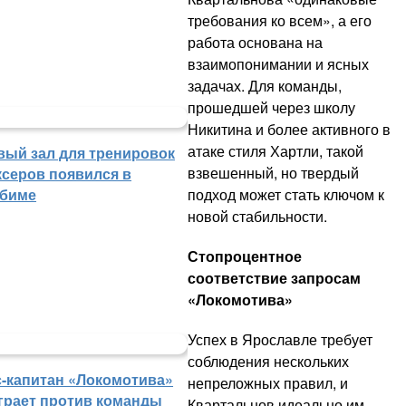
требования ко всем», а его
работа основана на
взаимопонимании и ясных
задачах. Для команды,
прошедшей через школу
Никитина и более активного в
атаке стиля Хартли, такой
вый зал для тренировок
взвешенный, но твердый
ксеров появился в
подход может стать ключом к
биме
новой стабильности.
Стопроцентное
соответствие запросам
«Локомотива»
Успех в Ярославле требует
соблюдения нескольких
с-капитан «Локомотива»
непреложных правил, и
грает против команды
Квартальнов идеально им