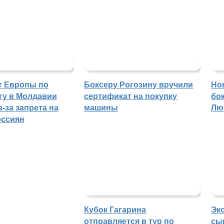
т Европы по
Боксеру Рогозину вручили
Но
гу в Молдавии
сертификат на покупку
бо
-за запрета на
машины
Лю
оссиян
Кубок Гагарина
Эк
отправляется в тур по
сы