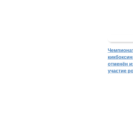
Чемпиона
кикбоксин
отменён из
участие р