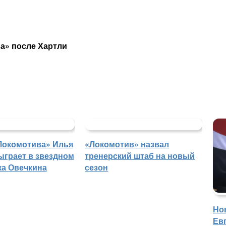
а» после Хартли
Локомотива» Илья
«Локомотив» назвал
ыграет в звездном
тренерский штаб на новый
ка Овечкина
сезон
Но
Ев