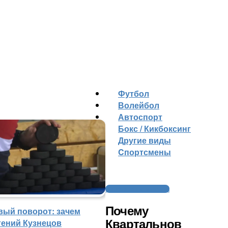
Футбол
Волейбол
Автоспорт
Бокс / Кикбоксинг
Другие виды
Cпортсмены
Интервью и аналитика
Почему
вый поворот: зачем
гений Кузнецов
Квартальнов