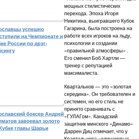
мощных стилистических
перехода. Эпоха Игоря
Никитина, выигравшего Кубок
Гагарина, была построена на
ославцы успешно
работе всех игроков на льду,
ступили на Чемпионате и
психологии и создании
ке России по дрэг-
«правильной атмосферы» .
йсингу
Его сменил Боб Хартли —
тренер с репутацией
максималиста.
Квартальнов — это «золотая
середина». Он требователен и
системен, но его стиль не
принято сравнивать с
ославский боксер Андрей
«ГУЛАГом». Канадский
лматов завоевал золото
защитник минского «Динамо»
 Кубке главы Шарьи
Даррен Диц отмечает, что у
Квартальнова «одинаковые