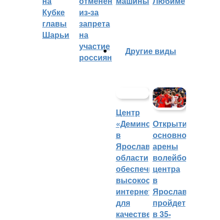
на
отменён
машины
Любиме
Кубке
из-за
главы
запрета
Шарьи
на
участие
Другие виды
россиян
Центр
«Демино»
Открытие
в
основной
Ярославской
арены
области
волейбольного
обеспечивают
центра
высокоскоростным
в
интернетом
Ярославле
для
пройдет
качественных
в 35-