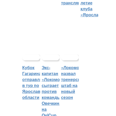
трансляций
летие
клуба
«Ярославич»
Кубок
Экс-
«Локомотив»
Гагарина
капитан
назвал
отправляется
«Локомотива»
тренерский
в тур по
сыграет
штаб на
Ярославской
против
новый
области
команды
сезон
Овечкина
на
OviCup