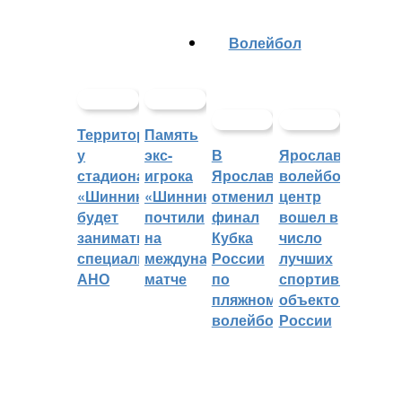
Волейбол
Территорией
Память
у
экс-
В
Ярославский
стадиона
игрока
Ярославле
волейбольный
«Шинник»
«Шинника»
отменили
центр
будет
почтили
финал
вошел в
заниматься
на
Кубка
число
специальное
международном
России
лучших
АНО
матче
по
спортивных
пляжному
объектов
волейболу
России