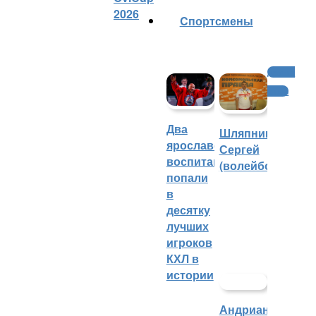
2026
Cпортсмены
Другие
виды
Два
Шляпников
ярославских
Сергей
воспитанника
(волейбол)
попали
в
десятку
лучших
игроков
КХЛ в
истории
Андрианова