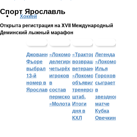
Спорт Ярославль
Хоккей
Открыта регистрация на XVII Международный
Деминский лыжный марафон
Джованни
«Локомотив»
«Трактор»
Легенда
Фьоре
делегировал
возвращает
«Локомотива»
выбрал
четырёх
ветеранов,
Илья
13-й
игроков
«Локомотив»
Горохов
номер в
в
объявил
сыграет
Ярославле
состав
тренерский
в
пермского
штаб.
звездном
«Молота»
Итоги
матче
дня в
Кубка
КХЛ
Овечкина