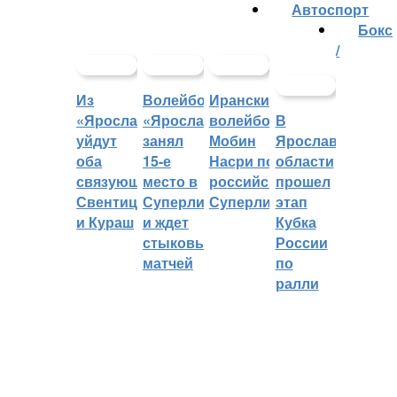
Автоспорт
Бокс
/
Из
Волейбольный
Иранский
«Ярославича»
«Ярославич»
волейболист
В
уйдут
занял
Мобин
Ярославской
оба
15-е
Насри покинет
области
связующих:
место в
российскую
прошел
Свентицкис
Суперлиге
Суперлигу
этап
и Кураш
и ждет
Кубка
стыковых
России
матчей
по
ралли