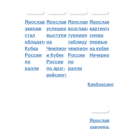
Ярославский
Ярославцы
Ярославцы
Ярославские
экипаж
успешно
возглавляют
картингисты
стал
выступили
турнирную
снова
обладателем
на
таблицу
первые
Кубка
Чемпионате
чемпионата
на кубке
России
и Кубке
России
Нечерноземья
по
России
по
ралли
по дрэг-
ралли
рейсингу
Кикбоксинг
Ярославцы
завоевали