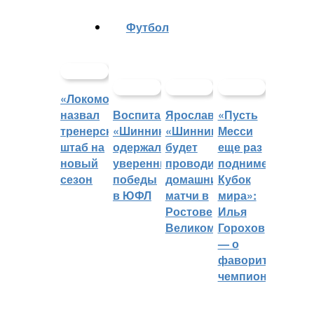
Футбол
«Локомотив»
назвал
Воспитанники
Ярославский
«Пусть
тренерский
«Шинника»
«Шинник»
Месси
штаб на
одержали
будет
еще раз
новый
уверенные
проводить
поднимет
сезон
победы
домашние
Кубок
в ЮФЛ
матчи в
мира»:
Ростове
Илья
Великом
Горохов
— о
фаворитах
чемпионата