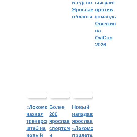
в тур по
сыграет
Ярославской
против
области
команды
Овечкина
на
OviCup
2026
«Локомотив»
Более
Новый
назвал
280
нападающий
тренерский
ярославских
ярославского
штаб на
спортсменов
«Локомотива»
новый
и
прилетел