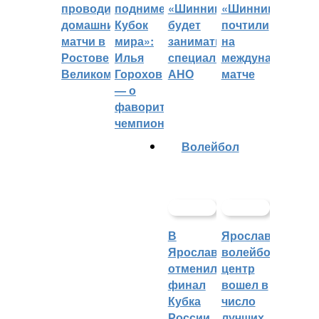
проводить
поднимет
«Шинник»
«Шинника»
домашние
Кубок
будет
почтили
матчи в
мира»:
заниматься
на
Ростове
Илья
специальное
международном
Великом
Горохов
АНО
матче
— о
фаворитах
чемпионата
Волейбол
В
Ярославский
Ярославле
волейбольный
отменили
центр
финал
вошел в
Кубка
число
России
лучших