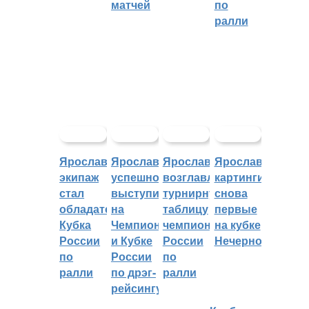
матчей
по
ралли
Ярославский
Ярославцы
Ярославцы
Ярославские
экипаж
успешно
возглавляют
картингисты
стал
выступили
турнирную
снова
обладателем
на
таблицу
первые
Кубка
Чемпионате
чемпионата
на кубке
России
и Кубке
России
Нечерноземья
по
России
по
ралли
по дрэг-
ралли
рейсингу