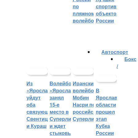
по
спортивных
пляжному
объектов
волейболу
России
Автоспорт
Бокс
/
Из
Волейбольный
Иранский
«Ярославича»
«Ярославич»
волейболист
В
уйдут
занял
Мобин
Ярославской
оба
15-е
Насри покинет
области
связующих:
место в
российскую
прошел
Свентицкис
Суперлиге
Суперлигу
этап
и Кураш
и ждет
Кубка
стыковых
России