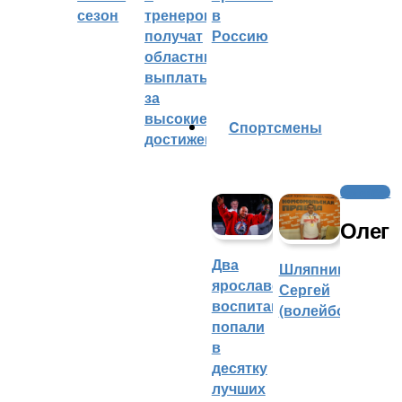
сезон
тренеров
в
получат
Россию
областные
выплаты
за
высокие
Cпортсмены
достижения
Волейбол
Олег
Два
Шляпников
ярославских
Сергей
воспитанника
(волейбол)
попали
в
десятку
лучших