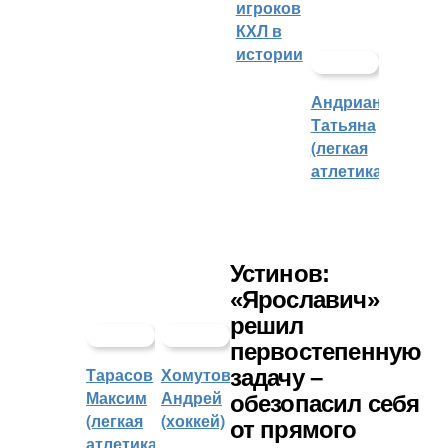
игроков
КХЛ в
истории
Андрианова
Татьяна
(легкая
атлетика)
Устинов:
«Ярославич»
решил
первостепенную
Тарасов
Хомутов
задачу –
Максим
Андрей
обезопасил себя
(легкая
(хоккей)
от прямого
атлетика)