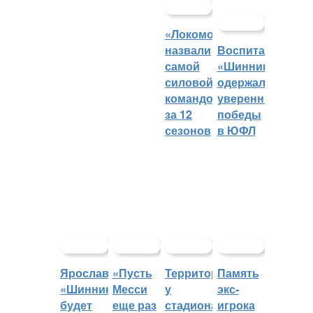
«Локомотив»
назвали
Воспитанники
самой
«Шинника»
силовой
одержали
командой
уверенные
за 12
победы
сезонов
в ЮФЛ
Ярославский
«Пусть
Территорией
Память
«Шинник»
Месси
у
экс-
будет
еще раз
стадиона
игрока