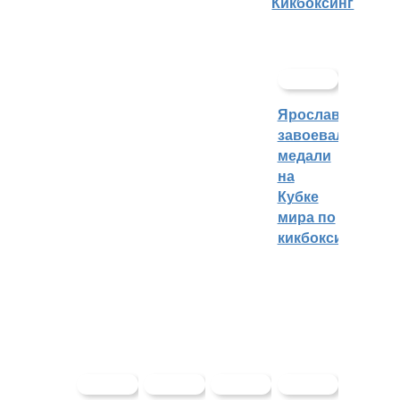
Кикбоксинг
Ярославцы
завоевали
медали
на
Кубке
мира по
кикбоксингу