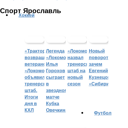
Спорт Ярославль
Хоккей
«Трактор»
Легенда
«Локомотив»
Новый
возвращает
«Локомотива»
назвал
поворот:
ветеранов,
Илья
тренерский
зачем
«Локомотив»
Горохов
штаб на
Евгений
объявил
сыграет
новый
Кузнецов
тренерский
в
сезон
«Сибири»?
штаб.
звездном
Итоги
матче
дня в
Кубка
КХЛ
Овечкина
Футбол