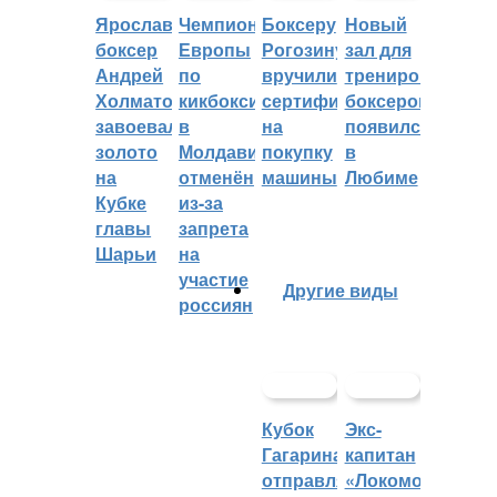
Ярославский
Чемпионат
Боксеру
Новый
боксер
Европы
Рогозину
зал для
Андрей
по
вручили
тренировок
Холматов
кикбоксингу
сертификат
боксеров
завоевал
в
на
появился
золото
Молдавии
покупку
в
на
отменён
машины
Любиме
Кубке
из-за
главы
запрета
Шарьи
на
участие
Другие виды
россиян
Кубок
Экс-
Гагарина
капитан
отправляется
«Локомотива»