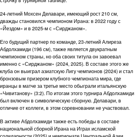
строчку в турнирной таблице.
24-летний Мохсен Делавари, имеющий рост 210 см,
дважды становился чемпионом Ирана: в 2022 году с
«Йездом» и в 2025-м с «Сирджаном».
Его будущий партнер по команде, 23-летний Алиреза
Абдолхамиди (196 см), также является двукратным
чемпионом страны, но оба своих титула он завоевал
именно с «Сирджаном» (2024, 2025). В составе этого же
клуба он выиграл азиатскую Лигу чемпионов (2024) и стал
бронзовым призером клубного чемпионата мира, где
иранцы в матче за третье место обыграли итальянскую
«Чивитанову» (3:2). По итогам этого турнира Абдолхамиди
был включен в символическую сборную. Делавари, в
отличие от коллеги, в этом соревновании не участвовал.
В активе Абдолхамиди также есть победы в составе
национальной сборной Ирана на Играх исламской
солидарности (2025) и чемпионате Центральной Азии