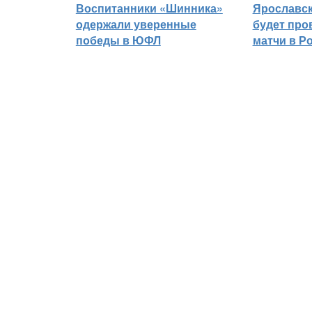
Воспитанники «Шинника»
Ярославс
одержали уверенные
будет про
победы в ЮФЛ
матчи в Р