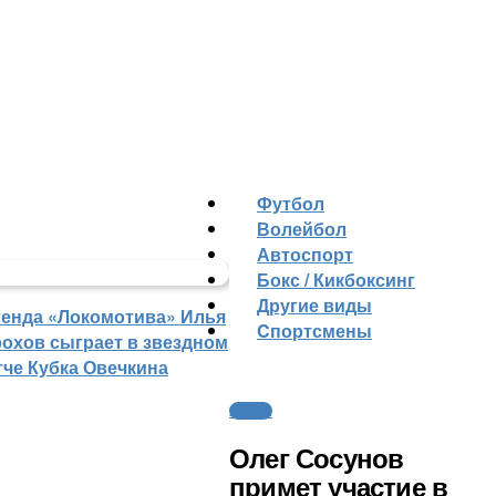
Футбол
Волейбол
Автоспорт
Бокс / Кикбоксинг
Другие виды
генда «Локомотива» Илья
Cпортсмены
рохов сыграет в звездном
тче Кубка Овечкина
Хоккей
Олег Сосунов
примет участие в