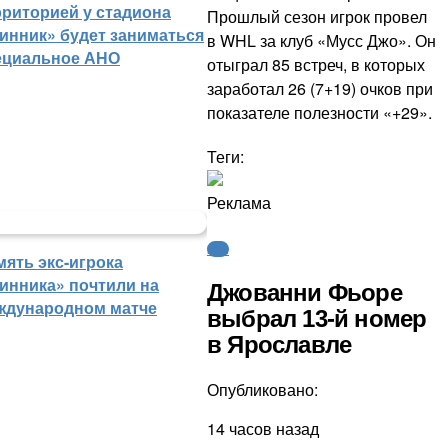
рриторией у стадиона
Прошлый сезон игрок провел
инник» будет заниматься
в WHL за клуб «Мусс Джо». Он
ециальное АНО
отыграл 85 встреч, в которых
заработал 26 (7+19) очков при
показателе полезности «+29».
Теги:
Реклама
КХЛ
мять экс-игрока
инника» почтили на
Джованни Фьоре
ждународном матче
выбрал 13-й номер
в Ярославле
Опубликовано:
14 часов назад