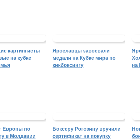
ие картингисты
Ярославцы завоевали
Яр
вые на кубке
медали на Кубке мира по
Хо
емья
кикбоксингу
на
т Европы по
Боксеру Рогозину вручили
Но
гу в Молдавии
сертификат на покупку
бо