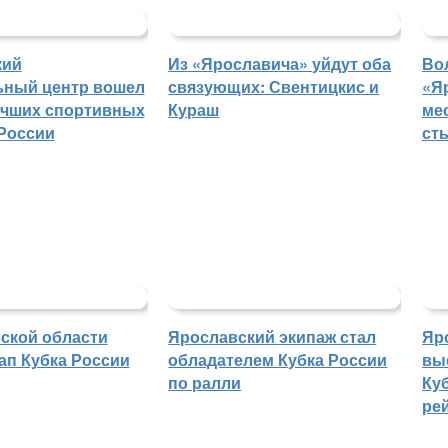
кий
Из «Ярославича» уйдут оба
Во
ьный центр вошел
связующих: Свентицкис и
«Я
учших спортивных
Кураш
ме
России
ст
ской области
Ярославский экипаж стал
Яр
ап Кубка России
обладателем Кубка России
вы
по ралли
Куб
ре