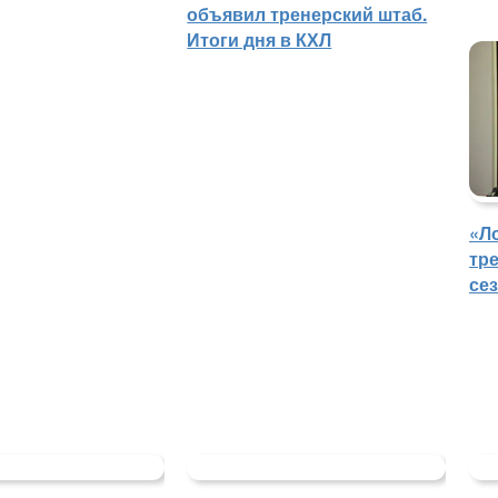
объявил тренерский штаб.
Итоги дня в КХЛ
«Л
тр
се