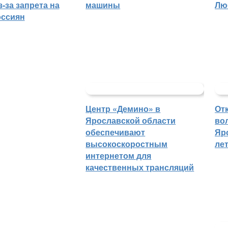
-за запрета на
машины
Лю
оссиян
Центр «Демино» в
От
Ярославской области
во
обеспечивают
Яр
высокоскоростным
ле
интернетом для
качественных трансляций