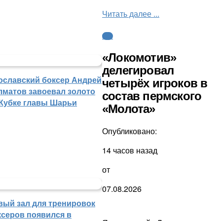
Читать далее ...
КХЛ
«Локомотив»
делегировал
ославский боксер Андрей
четырёх игроков в
лматов завоевал золото
состав пермского
 Кубке главы Шарьи
«Молота»
Опубликовано:
14 часов назад
от
07.08.2026
вый зал для тренировок
ксеров появился в