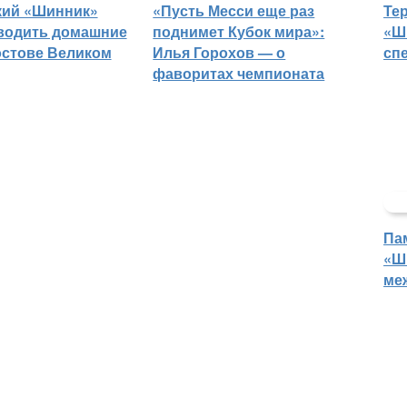
кий «Шинник»
«Пусть Месси еще раз
Те
водить домашние
поднимет Кубок мира»:
«Ш
остове Великом
Илья Горохов — о
сп
фаворитах чемпионата
Па
«Ш
ме