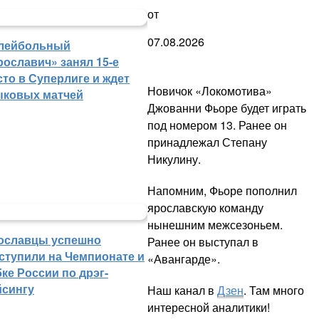
от
07.08.2026
лейбольный
рославич» занял 15-е
сто в Суперлиге и ждет
Новичок «Локомотива»
ыковых матчей
Джованни Фьоре будет играть
под номером 13. Ранее он
принадлежал Степану
Никулину.
Напомним, Фьоре пополнил
ярославскую команду
нынешним межсезоньем.
ославцы успешно
Ранее он выступал в
ступили на Чемпионате и
«Авангарде».
ке России по дрэг-
йсингу
Наш канал в
Дзен
. Там много
интересной аналитики!