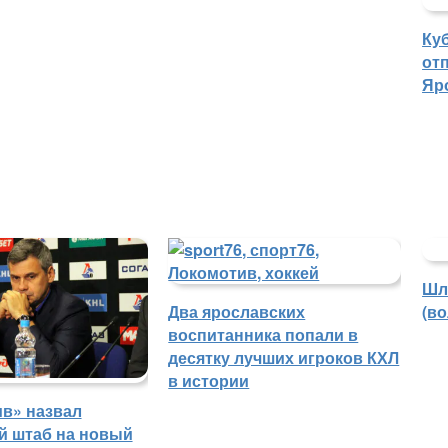
Ку
отп
Яр
Шл
Два ярославских
(в
воспитанника попали в
десятку лучших игроков КХЛ
в истории
в» назвал
й штаб на новый