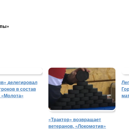
мпы»
в» делегировал
Ле
гроков в состав
Го
 «Молота»
ма
«Трактор» возвращает
ветеранов, «Локомотив»