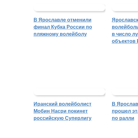
В Ярославле отменили
Ярославс
финал Кубка России по
волейбол
пляжному волейболу
в число л
объектов 
Иранский волейболист
В Ярослав
Мобин Насри покинет
прошел эт
российскую Суперлигу
по ралли