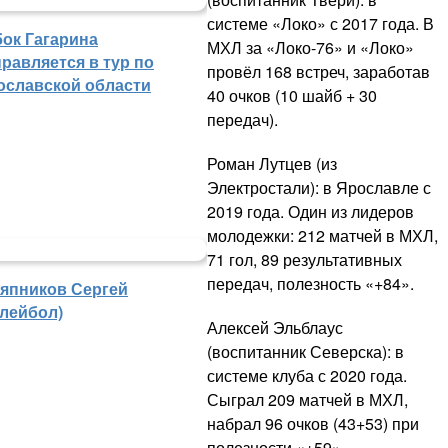
системе «Локо» с 2017 года. В
бок Гагарина
МХЛ за «Локо-76» и «Локо»
равляется в тур по
провёл 168 встреч, заработав
ославской области
40 очков (10 шайб + 30
передач).
Роман Лутцев (из
Электростали): в Ярославле с
2019 года. Один из лидеров
молодежки: 212 матчей в МХЛ,
71 гол, 89 результативных
передач, полезность «+84».
япников Сергей
олейбол)
Алексей Эльблаус
(воспитанник Северска): в
системе клуба с 2020 года.
Сыграл 209 матчей в МХЛ,
набрал 96 очков (43+53) при
полезности «+59».