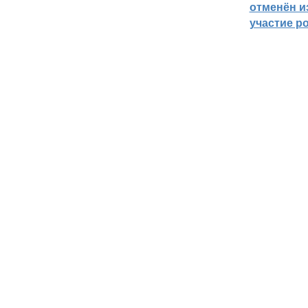
отменён из
участие р