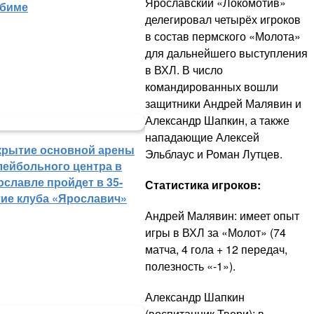
Ярославский «Локомотив»
биме
делегировал четырёх игроков
в состав пермского «Молота»
для дальнейшего выступления
в ВХЛ. В число
командированных вошли
защитники Андрей Малявин и
Александр Шапкин, а также
нападающие Алексей
крытие основной арены
Эльблаус и Роман Лутцев.
лейбольного центра в
ославле пройдет в 35-
Статистика игроков:
тие клуба «Ярославич»
Андрей Малявин: имеет опыт
игры в ВХЛ за «Молот» (74
матча, 4 гола + 12 передач,
полезность «-1»).
Александр Шапкин
(воспитанник Твери): в