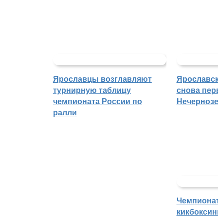
Ярославцы возглавляют
Ярославск
турнирную таблицу
снова пер
чемпионата России по
Нечерноз
ралли
Чемпиона
кикбоксин