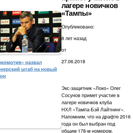
лагере новичков
«Тампы»
Опубликовано:
8 лет назад
от
27.06.2018
окомотив» назвал
енерский штаб на новый
зон
Экс-защитник «Локо» Олег
Сосунов примет участие в
лагере новичков клуба
НХЛ «Тампа-Бэй Лайтнинг».
Напомним, что на драфте 2016
года он был выбран под
общим 178-м номером.