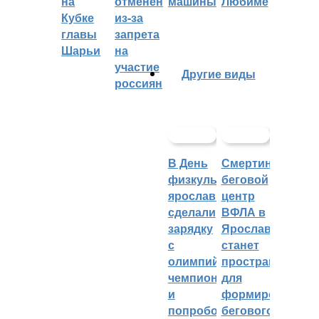
на
отменён
машины
Любиме
Кубке
из-за
главы
запрета
Шарьи
на
участие
Другие виды
россиян
В День
Смертин:
физкультурника
беговой
ярославцы
центр
сделали
ВФЛА в
зарядку
Ярославле
с
станет
олимпийским
пространством
чемпионом
для
и
формирования
попробовали
бегового