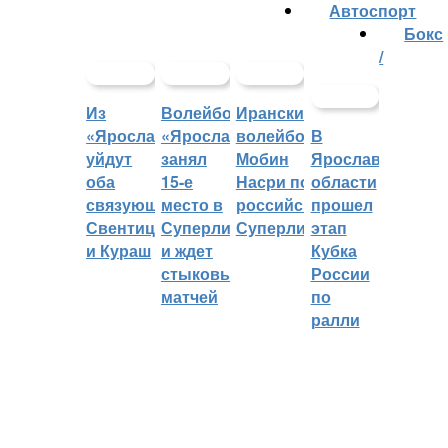
Автоспорт
Бокс
/
Из
Волейбольный
Иранский
«Ярославича»
«Ярославич»
волейболист
В
уйдут
занял
Мобин
Ярославской
оба
15-е
Насри покинет
области
связующих:
место в
российскую
прошел
Свентицкис
Суперлиге
Суперлигу
этап
и Кураш
и ждет
Кубка
стыковых
России
матчей
по
ралли