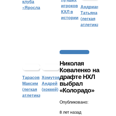
клуба
игроков
Андрианова
«Ярославич»
КХЛ в
Татьяна
истории
(легкая
атлетика)
Молодежный хоккей
Николая
Коваленко на
драфте НХЛ
Тарасов
Хомутов
выбрал
Максим
Андрей
(легкая
(хоккей)
«Колорадо»
атлетика)
Опубликовано:
8 лет назад