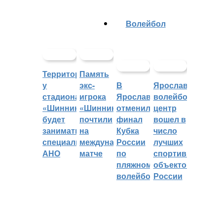
Волейбол
Территорией
Память
у
экс-
В
Ярославский
стадиона
игрока
Ярославле
волейбольный
«Шинник»
«Шинника»
отменили
центр
будет
почтили
финал
вошел в
заниматься
на
Кубка
число
специальное
международном
России
лучших
АНО
матче
по
спортивных
пляжному
объектов
волейболу
России