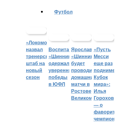
Футбол
«Локомотив»
назвал
Воспитанники
Ярославский
«Пусть
тренерский
«Шинника»
«Шинник»
Месси
штаб на
одержали
будет
еще раз
новый
уверенные
проводить
поднимет
сезон
победы
домашние
Кубок
в ЮФЛ
матчи в
мира»:
Ростове
Илья
Великом
Горохов
— о
фаворитах
чемпионата