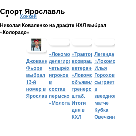
Спорт Ярославль
Хоккей
Николая Коваленко на драфте НХЛ выбрал
«Колорадо»
«Локомотив»
«Трактор»
Легенда
делегировал
возвращает
«Локомотива»
Джованни
четырёх
ветеранов,
Илья
Фьоре
игроков
«Локомотив»
Горохов
выбрал
в
объявил
сыграет
13-й
состав
тренерский
в
номер в
пермского
штаб.
звездном
Ярославле
«Молота»
Итоги
матче
дня в
Кубка
КХЛ
Овечкина