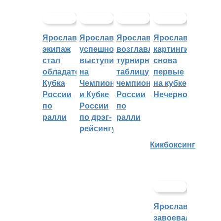
Ярославский
Ярославцы
Ярославцы
Ярославские
экипаж
успешно
возглавляют
картингисты
стал
выступили
турнирную
снова
обладателем
на
таблицу
первые
Кубка
Чемпионате
чемпионата
на кубке
России
и Кубке
России
Нечерноземья
по
России
по
ралли
по дрэг-
ралли
рейсингу
Кикбоксинг
Ярославцы
завоевали