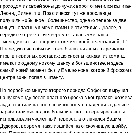
проходом из своей зоны до чужих ворот отметился капитан
Леонид Зилев, 1:0. Практически тут же ярославцы
получили «обычное» большинство, однако теперь за две
минуты опасными моментами не отметились. Далее, в
середине отрезка, вчетвером осталась уже наша
«молодёжка», и соперник ответил своей реализацией, 1:1.
Последующие события тоже были связаны с отрезками
игры в неравных составах: до сирены каждая из команд
имела по одному новому шансу в большинстве, и здесь
самый яркий момент был у Емельянова, который броском с
центра зоны попал в штангу.
На первой же минуте второго периода Сафонов выручил
нашу команду после опасного броска в контратаке, хозяева
льда ответили на это в позиционном нападении, а дальше
заработали очередное большинство. Теперь ярославцы
использовали численный перевес, а отличился Вадим
Дудоров, вовремя накатившийся на отскочившую шайбу,
2:1. Правда, теперь лидерство было непродолжительным,