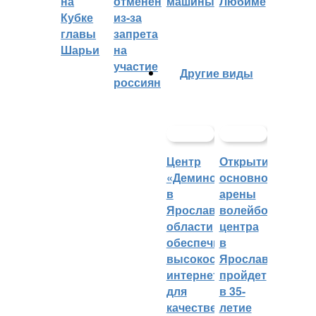
на
отменён
машины
Любиме
Кубке
из-за
главы
запрета
Шарьи
на
участие
Другие виды
россиян
Центр
Открытие
«Демино»
основной
в
арены
Ярославской
волейбольного
области
центра
обеспечивают
в
высокоскоростным
Ярославле
интернетом
пройдет
для
в 35-
качественных
летие