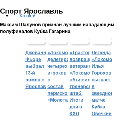
Спорт Ярославль
Хоккей
Максим Шалунов признан лучшим нападающим
полуфиналов Кубка Гагарина
Джованни
«Локомотив»
«Трактор»
Легенда
Фьоре
делегировал
возвращает
«Локомотива»
выбрал
четырёх
ветеранов,
Илья
13-й
игроков
«Локомотив»
Горохов
номер в
в
объявил
сыграет
Ярославле
состав
тренерский
в
пермского
штаб.
звездном
«Молота»
Итоги
матче
дня в
Кубка
КХЛ
Овечкина