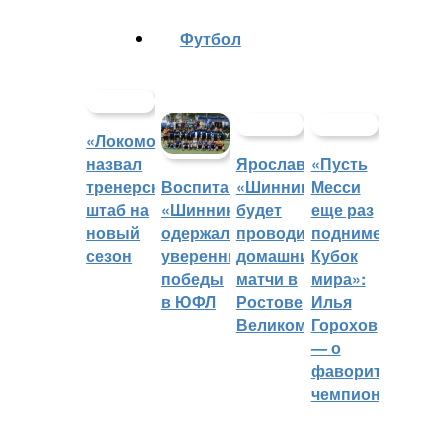
Футбол
«Локомотив»
назвал
Ярославский
«Пусть
тренерский
«Шинник»
Месси
Воспитанники
штаб на
будет
еще раз
«Шинника»
новый
проводить
поднимет
одержали
сезон
домашние
Кубок
уверенные
матчи в
мира»:
победы
Ростове
Илья
в ЮФЛ
Великом
Горохов
— о
фаворитах
чемпионата