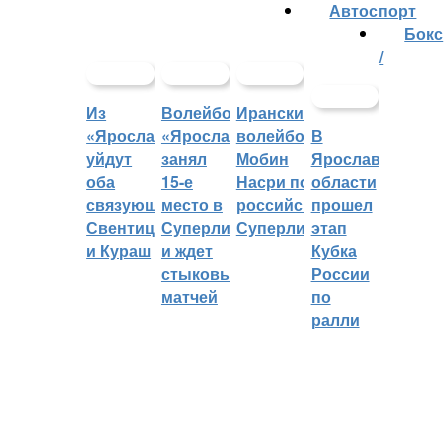
Автоспорт
Бокс
/
Из
Волейбольный
Иранский
«Ярославича»
«Ярославич»
волейболист
В
уйдут
занял
Мобин
Ярославской
оба
15-е
Насри покинет
области
связующих:
место в
российскую
прошел
Свентицкис
Суперлиге
Суперлигу
этап
и Кураш
и ждет
Кубка
стыковых
России
матчей
по
ралли