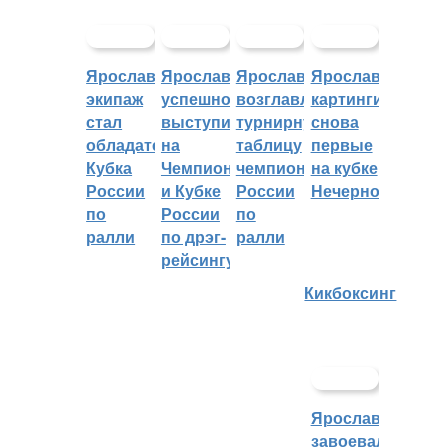
Ярославский
Ярославцы
Ярославцы
Ярославские
экипаж
успешно
возглавляют
картингисты
стал
выступили
турнирную
снова
обладателем
на
таблицу
первые
Кубка
Чемпионате
чемпионата
на кубке
России
и Кубке
России
Нечерноземья
по
России
по
ралли
по дрэг-
ралли
рейсингу
Кикбоксинг
Ярославцы
завоевали