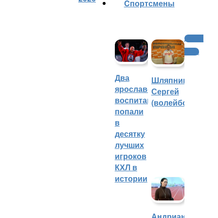
Cпортсмены
Другие
виды
Два
Шляпников
ярославских
Сергей
воспитанника
(волейбол)
попали
в
десятку
лучших
игроков
КХЛ в
истории
Андрианова