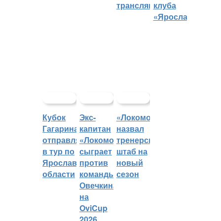
трансляций
клуба
«Ярославич»
Кубок
Экс-
«Локомотив»
Гагарина
капитан
назвал
отправляется
«Локомотива»
тренерский
в тур по
сыграет
штаб на
Ярославской
против
новый
области
команды
сезон
Овечкина
на
OviCup
2026