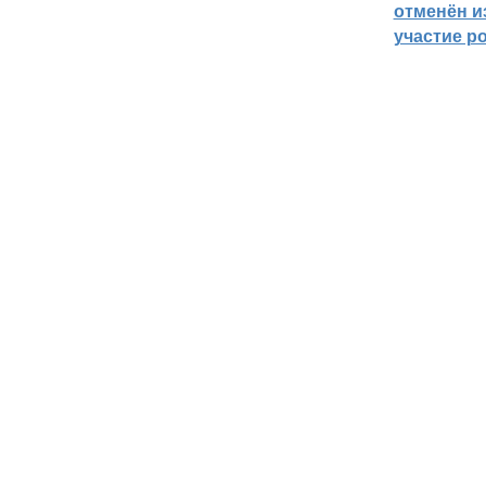
отменён из
участие р