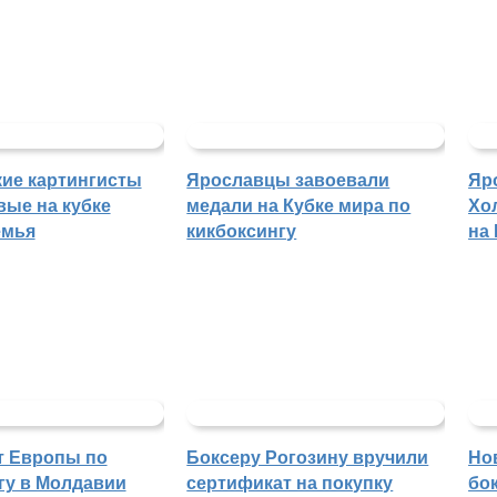
ие картингисты
Ярославцы завоевали
Яр
вые на кубке
медали на Кубке мира по
Хо
емья
кикбоксингу
на
т Европы по
Боксеру Рогозину вручили
Но
гу в Молдавии
сертификат на покупку
бо