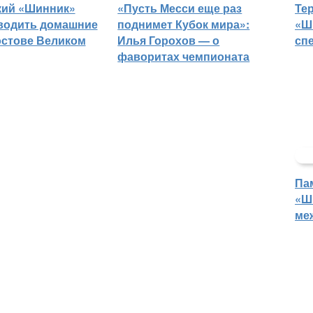
кий «Шинник»
«Пусть Месси еще раз
Те
водить домашние
поднимет Кубок мира»:
«Ш
остове Великом
Илья Горохов — о
сп
фаворитах чемпионата
Па
«Ш
ме