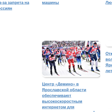
-за запрета на
машины
Лю
оссиян
От
во
Яр
ле
Центр «Демино» в
Ярославской области
обеспечивают
высокоскоростным
интернетом для