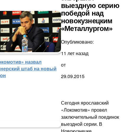
выездную серию
победой над
новокузнецким
«Металлургом»
Опубликовано:
11 лет назад
окомотив» назвал
от
енерский штаб на новый
зон
29.09.2015
Сегодня ярославский
«Локомотив» провел
заключительный поединок
выездной серии. В
Новокузнецке