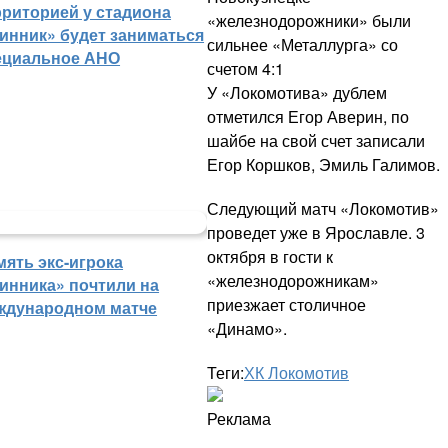
рриторией у стадиона
«железнодорожники» были
инник» будет заниматься
сильнее «Металлурга» со
ециальное АНО
счетом 4:1
У «Локомотива» дублем
отметился Егор Аверин, по
шайбе на свой счет записали
Егор Коршков, Эмиль Галимов.
Следующий матч «Локомотив»
проведет уже в Ярославле. 3
октября в гости к
мять экс-игрока
«железнодорожникам»
инника» почтили на
приезжает столичное
ждународном матче
«Динамо».
Теги:
ХК Локомотив
Реклама